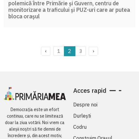
polemică între Primărie și Guvern, centru de
monitorizare a traficului și PUZ-uri care ar putea
bloca orașul
2
1
3
‹
›
Acces rapid
Despre noi
Democrația este un efort
Durlești
continuu, care nu se limitează
doar la ziua votării. Noi vrem ca
Codru
aleșii noștri să fie demni de
încredere și, din acest motiv,
Construim Orașul