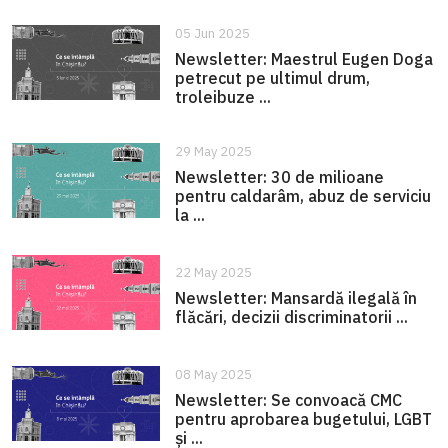
05 Jun 2025
Newsletter: Maestrul Eugen Doga
petrecut pe ultimul drum,
troleibuze ...
29 May 2025
Newsletter: 30 de milioane
pentru caldarâm, abuz de serviciu
la ...
22 May 2025
Newsletter: Mansardă ilegală în
flăcări, decizii discriminatorii ...
08 May 2025
Newsletter: Se convoacă CMC
pentru aprobarea bugetului, LGBT
și ...