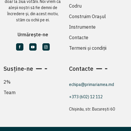
doar la ziua votării. Noi vrem ca
Codru
aleșii noștri să fie demni de
încredere și, din acest motiv,
Construim Orașul
stăm cu ochii pe ei.
Instrumente
Urmărește-ne
Contacte
Termeni și condiții
Susține-ne
Contacte
2%
echipa@primariamea.md
Team
+373 (602) 12 112
Chișinău, str. București 60