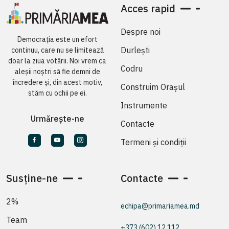
Acces rapid
Despre noi
Democrația este un efort
Durlești
continuu, care nu se limitează
doar la ziua votării. Noi vrem ca
Codru
aleșii noștri să fie demni de
încredere și, din acest motiv,
Construim Orașul
stăm cu ochii pe ei.
Instrumente
Urmărește-ne
Contacte
Termeni și condiții
Susține-ne
Contacte
2%
echipa@primariamea.md
Team
+373 (602) 12 112