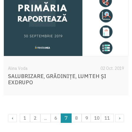
Alina Voda
02 Oct. 2019
SALUBRIZARE, GRĂDINIȚE, LUMTEH ȘI
EXDRUPO
7
...
1
2
6
8
9
10
11
‹
›