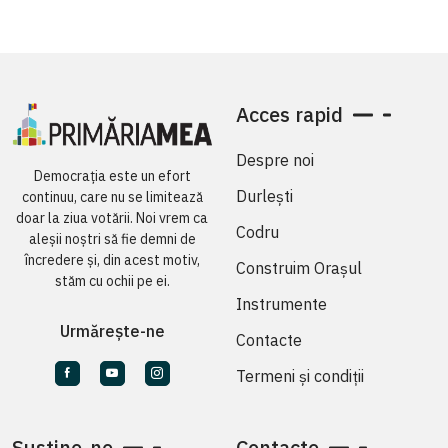
Acces rapid
Despre noi
Democrația este un efort
Durlești
continuu, care nu se limitează
doar la ziua votării. Noi vrem ca
Codru
aleșii noștri să fie demni de
încredere și, din acest motiv,
Construim Orașul
stăm cu ochii pe ei.
Instrumente
Urmărește-ne
Contacte
Termeni și condiții
Susține-ne
Contacte