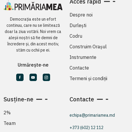
Acces rapid
Despre noi
Democrația este un efort
Durlești
continuu, care nu se limitează
doar la ziua votării. Noi vrem ca
Codru
aleșii noștri să fie demni de
încredere și, din acest motiv,
Construim Orașul
stăm cu ochii pe ei.
Instrumente
Urmărește-ne
Contacte
Termeni și condiții
Susține-ne
Contacte
2%
echipa@primariamea.md
Team
+373 (602) 12 112