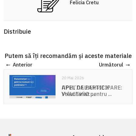
Felicia Cretu
Distribuie
Putem să îți recomandăm și aceste materiale
Anterior
Următorul
20 Mai 2026
20 Mai 2026
ПРИГЛАШЕНИЕ К
APEL DE PARTICIPARE:
УЧАСТИЮ: ...
Voluntariat pentru ...