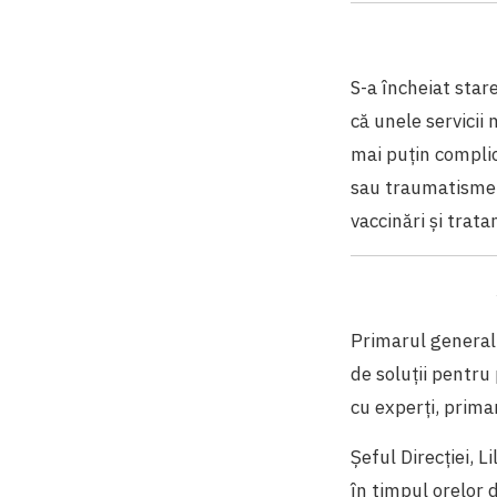
S-a încheiat star
că unele servicii
mai puțin complic
sau traumatisme. 
vaccinări și tra
Primarul general 
de soluții pentru
cu experți, primar
Șeful Direcției, 
în timpul orelor 