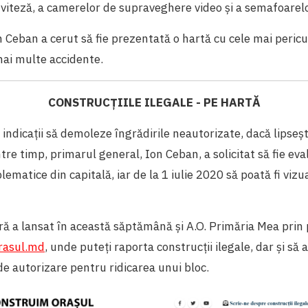
 viteză, a camerelor de supraveghere video și a semafoarel
Ceban a cerut să fie prezentată o hartă cu cele mai pericu
mai multe accidente.
CONSTRUCȚIILE ILEGALE - PE HARTĂ
t indicații să demoleze îngrădirile neautorizate, dacă lipseșt
ntre timp,
primarul general, Ion Ceban, a solicitat să fie ev
lematice din capitală, iar de la 1 iulie 2020 să poată fi vizu
lară a lansat în această săptămână și A.O. Primăria Mea prin
rasul.md
, unde puteți raporta construcții ilegale, dar și să 
e autorizare pentru ridicarea unui bloc.