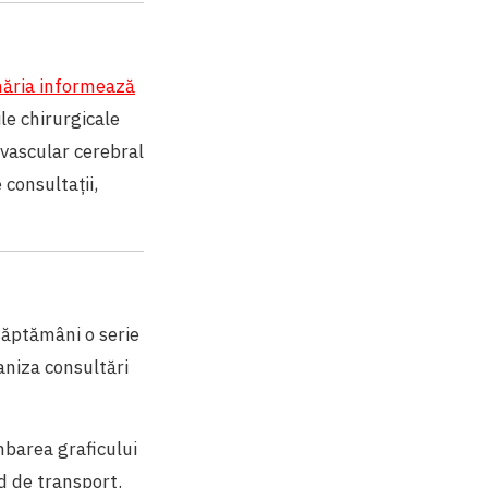
ăria informează
le chirurgicale
 vascular cerebral
 consultații,
I
săptămâni o serie
aniza consultări
mbarea graficului
d de transport.