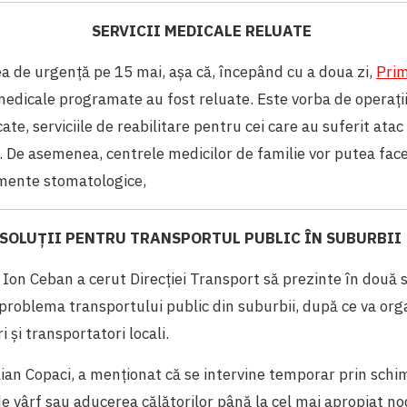
SERVICII MEDICALE RELUATE
ea de urgență pe 15 mai, așa că, începând cu a doua zi,
Prim
 medicale programate au fost reluate. Este vorba de operații
ate, serviciile de reabilitare pentru cei care au suferit atac
De asemenea, centrele medicilor de familie vor putea face
tamente stomatologice,
SOLUȚII PENTRU TRANSPORTUL PUBLIC ÎN SUBURBI
Ion Ceban a cerut Direcției Transport să prezinte în două 
 problema transportului public din suburbii, după ce va org
i și transportatori locali.
Lilian Copaci, a menționat că se intervine temporar prin schi
de vârf sau aducerea călătorilor până la cel mai apropiat no