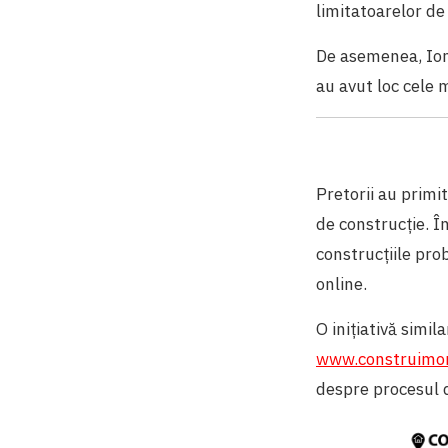
limitatoarelor de
De asemenea, Ion 
au avut loc cele 
Pretorii au primi
de construcție. Î
construcțiile prob
online.
O inițiativă simi
www.construimo
despre procesul d