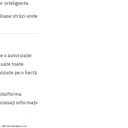
or inteligente.
loase străzi unde
e o autorizație
aluate toate
alizate pe o hartă
 platforma
accesați informații