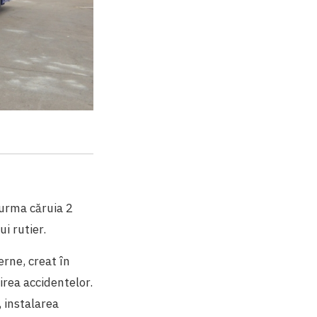
 urma căruia 2
i rutier.
erne, creat în
irea accidentelor.
 instalarea