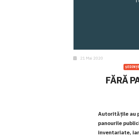
21 Mai 2020
ȘEDINȚE
FĂRĂ P
Autoritățile au 
panourile publici
inventariate, iar