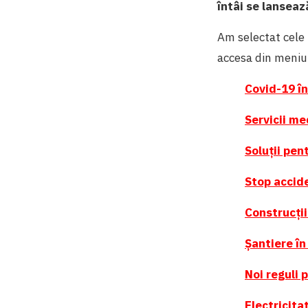
întâi se lanseaz
Am selectat cele 
accesa din meniul
Covid-19 în
Servicii me
Soluții pen
Stop accid
Construcții
Șantiere în 
Noi reguli 
Electricita