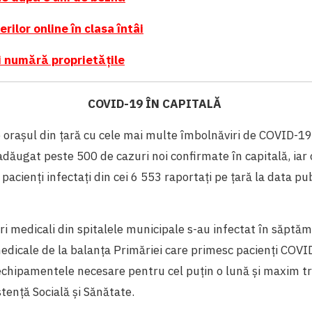
erilor online în clasa întâi
i numără proprietățile
COVID-19 ÎN CAPITALĂ
 orașul din țară cu cele mai multe îmbolnăviri de COVID-19
ăugat peste 500 de cazuri noi confirmate în capitală, iar c
pacienți infectați din cei 6 553 raportați pe țară la data pub
ori medicali din spitalele municipale s-au infectat în săptă
 medicale de la balanța Primăriei care primesc pacienți COVID
hipamentele necesare pentru cel puțin o lună și maxim tre
stență Socială și Sănătate.