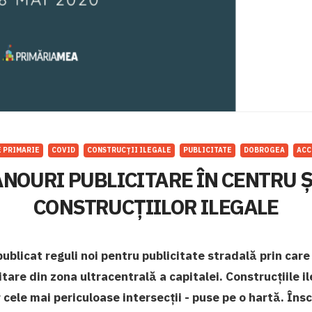
 PRIMARIE
COVID
CONSTRUCȚII ILEGALE
PUBLICITATE
DOBROGEA
ACC
ANOURI PUBLICITARE ÎN CENTRU Ș
CONSTRUCȚIILOR ILEGALE
publicat reguli noi pentru publicitate stradală prin care
tare din zona ultracentrală a capitalei. Construcțiile il
 cele mai periculoase intersecții - puse pe o hartă. Înscr