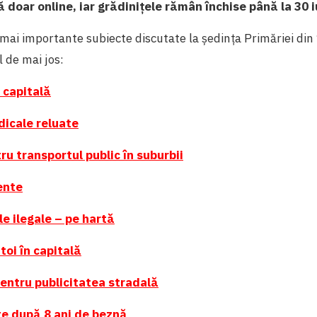
ă doar online, iar grădinițele rămân închise până la 30 
mai importante subiecte discutate la ședința Primăriei din 
 de mai jos:
 capitală
dicale reluate
tru transportul public în suburbii
ente
le ilegale – pe hartă
toi în capitală
pentru publicitatea stradală
te după 8 ani de beznă