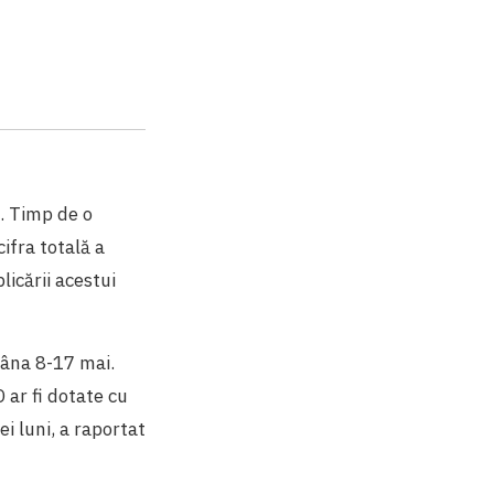
. Timp de o
ifra totală a
licării acestui
mâna 8-17 mai.
 ar fi dotate cu
i luni, a raportat