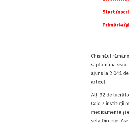
Start înscri
Primăria îș
Chișinăul rămâne
săptămână s-au ad
ajuns la 2 041 de 
articol.
Alți 32 de lucrăt
Cele 7 instituții
medicamente și ec
șefa Direcției Asi