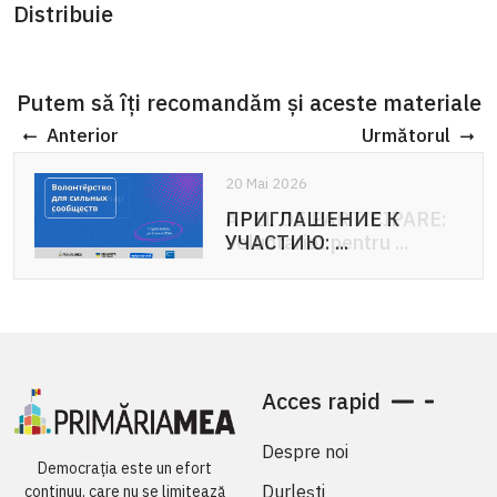
Distribuie
Putem să îți recomandăm și aceste materiale
Anterior
Următorul
20 Mai 2026
20 Mai 2026
ПРИГЛАШЕНИЕ К
APEL DE PARTICIPARE:
УЧАСТИЮ: ...
Voluntariat pentru ...
Acces rapid
Despre noi
Democrația este un efort
Durlești
continuu, care nu se limitează