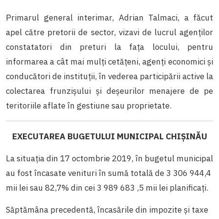
Primarul general interimar, Adrian Talmaci, a făcut
apel către pretorii de sector, vizavi de lucrul agenților
constatatori din preturi la fața locului, pentru
informarea a cât mai mulți cetățeni, agenți economici și
conducători de instituții, în vederea participării active la
colectarea frunzișului și deșeurilor menajere de pe
teritoriile aflate în gestiune sau proprietate.
EXECUTAREA BUGETULUI MUNICIPAL CHIȘINĂU
La situația din 17 octombrie 2019, în bugetul municipal
au fost încasate venituri în sumă totală de 3 306 944,4
mii lei sau 82,7% din cei 3 989 683 ,5 mii lei planificaţi.
Săptămâna precedentă, încasările din impozite şi taxe