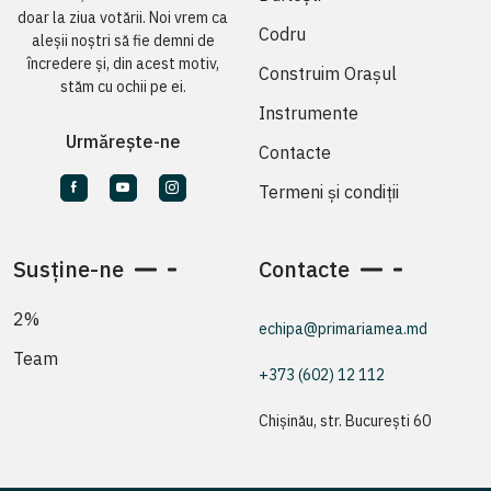
doar la ziua votării. Noi vrem ca
Codru
aleșii noștri să fie demni de
încredere și, din acest motiv,
Construim Orașul
stăm cu ochii pe ei.
Instrumente
Urmărește-ne
Contacte
Termeni și condiții
Susține-ne
Contacte
2%
echipa@primariamea.md
Team
+373 (602) 12 112
Chișinău, str. București 60