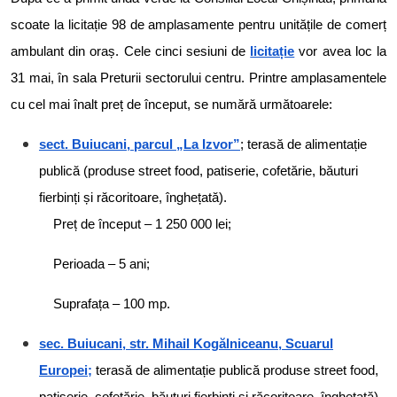
scoate la licitație 98 de amplasamente pentru unitățile de comerț
ambulant din oraș. Cele cinci sesiuni de
licitație
vor avea loc la
31 mai, în sala Preturii sectorului centru. Printre amplasamentele
cu cel mai înalt preț de început, se numără următoarele:
sect. Buiucani, parcul „La Izvor”
; terasă de alimentație
publică (produse street food, patiserie, cofetărie, băuturi
fierbinți și răcoritoare, înghețată).
Preț de început – 1 250 000 lei;
Perioada – 5 ani;
Suprafața – 100 mp.
sec. Buiucani, str. Mihail Kogălniceanu, Scuarul
Europei;
terasă de alimentație publică produse street food,
patiserie, cofetărie, băuturi fierbinți și răcoritoare, înghețată).