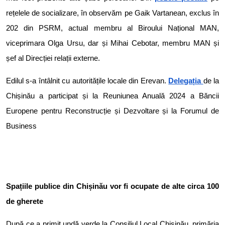
rețelele de socializare, în observăm pe Gaik Vartanean, exclus în
202 din PSRM, actual membru al Biroului Național MAN,
viceprimara Olga Ursu, dar și Mihai Cebotar, membru MAN și
șef al Direcției relații externe.
Edilul s-a întâlnit cu autoritățile locale din Erevan.
Delegația
de la
Chișinău a participat și la Reuniunea Anuală 2024 a Băncii
Europene pentru Reconstrucție și Dezvoltare și la Forumul de
Business
Spațiile publice din Chișinău vor fi ocupate de alte circa 100
de gherete
După ce a primit undă verde la Consiliul Local Chișinău, primăria