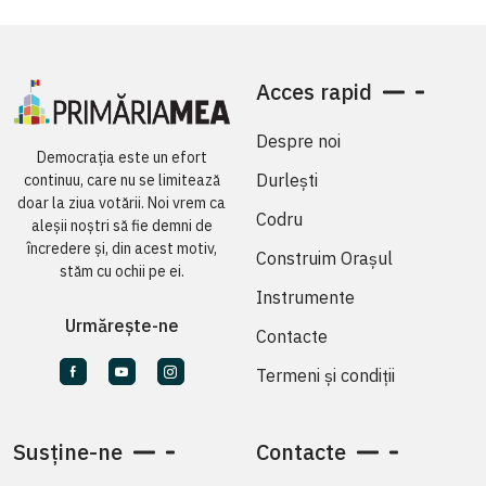
Acces rapid
Despre noi
Democrația este un efort
Durlești
continuu, care nu se limitează
doar la ziua votării. Noi vrem ca
Codru
aleșii noștri să fie demni de
încredere și, din acest motiv,
Construim Orașul
stăm cu ochii pe ei.
Instrumente
Urmărește-ne
Contacte
Termeni și condiții
Susține-ne
Contacte