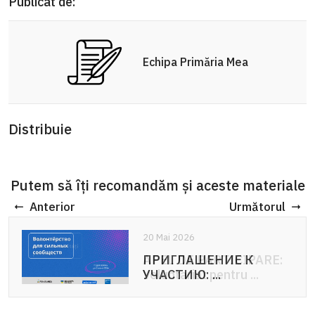
Publicat de:
Echipa Primăria Mea
Distribuie
Putem să îți recomandăm și aceste materiale
Anterior
Următorul
20 Mai 2026
20 Mai 2026
ПРИГЛАШЕНИЕ К
APEL DE PARTICIPARE:
УЧАСТИЮ: ...
Voluntariat pentru ...