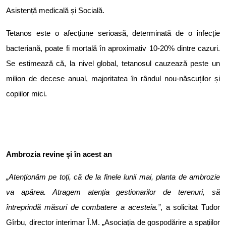
Asistență medicală și Socială.
Tetanos este o afecțiune serioasă, determinată de o infecție
bacteriană, poate fi mortală în aproximativ 10-20% dintre cazuri.
Se estimează că, la nivel global, tetanosul cauzează peste un
milion de decese anual, majoritatea în rândul nou-născuților și
copiilor mici.
Ambrozia revine și în acest an
„Atenționăm pe toți, că de la finele lunii mai, planta de ambrozie
va apărea. Atragem atenția gestionarilor de terenuri, să
întreprindă măsuri de combatere a acesteia.”
, a solicitat Tudor
Gîrbu, director interimar Î.M. „Asociația de gospodărire a spațiilor