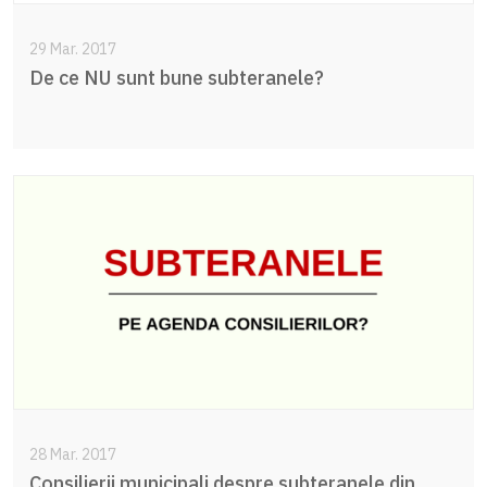
29 Mar. 2017
De ce NU sunt bune subteranele?
28 Mar. 2017
Consilierii municipali despre subteranele din