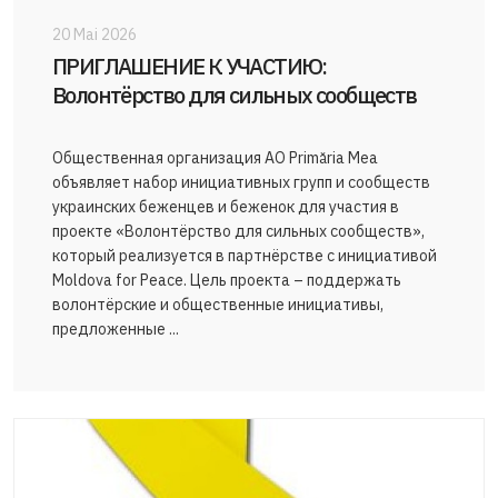
20 Mai 2026
ПРИГЛАШЕНИЕ К УЧАСТИЮ:
Волонтёрство для сильных сообществ
Общественная организация AO Primăria Mea
объявляет набор инициативных групп и сообществ
украинских беженцев и беженок для участия в
проекте «Волонтёрство для сильных сообществ»,
который реализуется в партнёрстве с инициативой
Moldova for Peace. Цель проекта – поддержать
волонтёрские и общественные инициативы,
предложенные ...