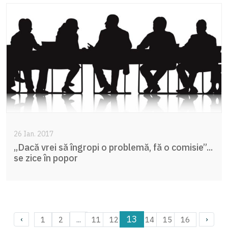
26 Ian. 2017
„Dacă vrei să îngropi o problemă, fă o comisie”...
se zice în popor
13
...
1
2
11
12
14
15
16
‹
›