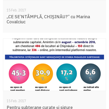
15 Feb. 2017
„CE SE’NTÂMPLĂ, CHIȘINĂU?” cu Marina
Covalciuc
15 Feb. 2017
Pentru subterane curate şi sigure