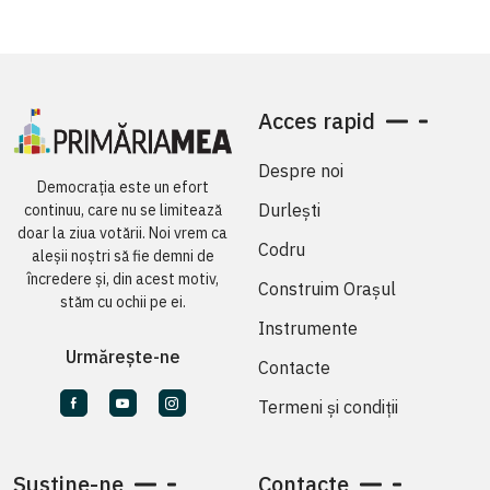
Acces rapid
Despre noi
Democrația este un efort
Durlești
continuu, care nu se limitează
doar la ziua votării. Noi vrem ca
Codru
aleșii noștri să fie demni de
încredere și, din acest motiv,
Construim Orașul
stăm cu ochii pe ei.
Instrumente
Urmărește-ne
Contacte
Termeni și condiții
Susține-ne
Contacte