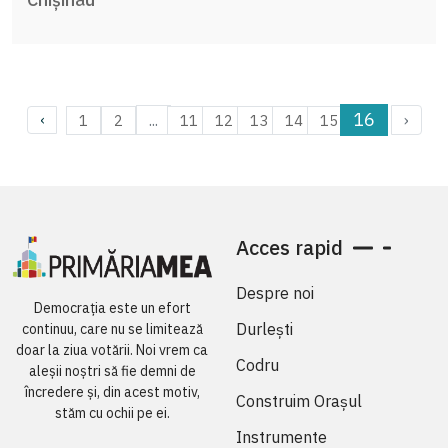
16
...
›
1
2
11
12
13
14
15
‹
Acces rapid
Despre noi
Democrația este un efort
Durlești
continuu, care nu se limitează
doar la ziua votării. Noi vrem ca
Codru
aleșii noștri să fie demni de
încredere și, din acest motiv,
Construim Orașul
stăm cu ochii pe ei.
Instrumente