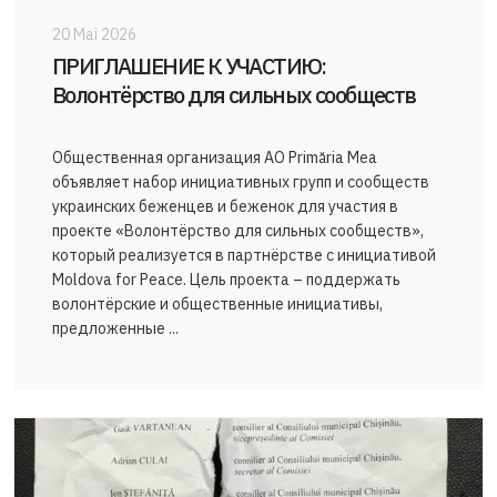
20 Mai 2026
ПРИГЛАШЕНИЕ К УЧАСТИЮ:
Волонтёрство для сильных сообществ
Общественная организация AO Primăria Mea
объявляет набор инициативных групп и сообществ
украинских беженцев и беженок для участия в
проекте «Волонтёрство для сильных сообществ»,
который реализуется в партнёрстве с инициативой
Moldova for Peace. Цель проекта – поддержать
волонтёрские и общественные инициативы,
предложенные ...