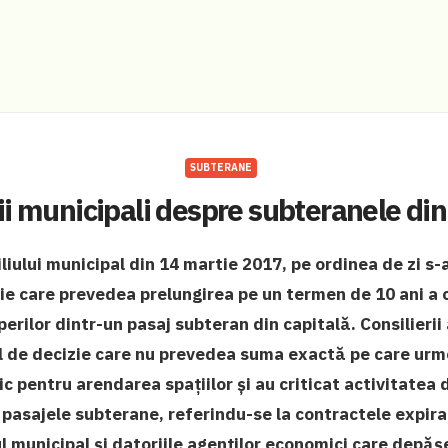
SUBTERANE
ii municipali despre subteranele di
liului municipal din 14 martie 2017, pe ordinea de zi s-
ie care prevedea prelungirea pe un termen de 10 ani a 
perilor dintr-un pasaj subteran din capitală. Consilierii 
ul de decizie care nu prevedea suma exactă pe care urm
 pentru arendarea spațiilor și au criticat activitatea d
pasajele subterane, referindu-se la contractele expirat
l municipal și datoriile agenților economici care depă