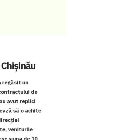
n Chișinău
a regăsit un
contractului de
au avut replici
ează să o achite
irecției
e, veniturile
șesc suma de 10