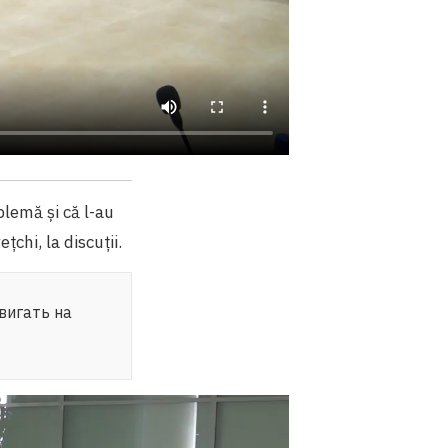
blemă și că l-au
țchi, la discuții.
вигать на