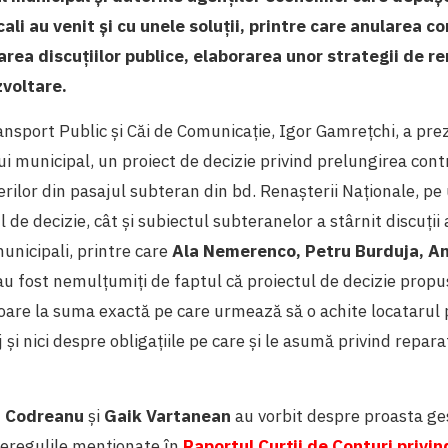
ocali au venit și cu unele soluții, printre care anularea c
rea discuțiilor publice, elaborarea unor strategii de re
voltare.
ransport Public și Căi de Comunicație, Igor Gamrețchi, a pre
lui municipal, un proiect de decizie privind prelungirea cont
erilor din pasajul subteran din bd. Renaşterii Naţionale, p
l de decizie, cât și subiectul subteranelor a stârnit discuții
municipali, printre care
Ala Nemerenco, Petru Burduja, An
u fost nemulțumiți de faptul că proiectul de decizie propu
toare la suma exactă pe care urmează să o achite locataru
j și nici despre obligațiile pe care și le asumă privind reparaț
n Codreanu
și
Gaik Vartanean
au vorbit despre proasta ge
 neregulile menționate în
Raportul Curții de Conturi privi