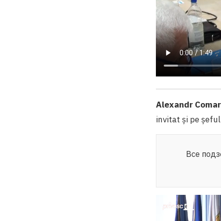
Alexandr Coma
invitat și pe șefu
Все подз