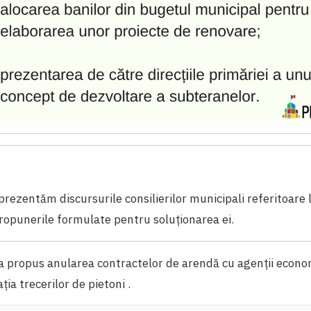
prezentăm discursurile consilierilor municipali referitoare
ropunerile formulate pentru soluționarea ei.
a propus anularea contractelor de arendă cu agenții econo
ția trecerilor de pietoni .