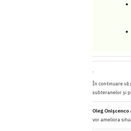
.
În continuare vă 
subteranelor și p
Oleg Onișcenco
vor ameliora situa