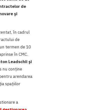
ontractelor de
novare și
zentat, în cadrul
ractului de
e un termen de 10
 aprinse în CMC.
ton Leadschii și
s nu conține
l pentru arendarea
ia spațiilor
stionare a
nd gestionarea