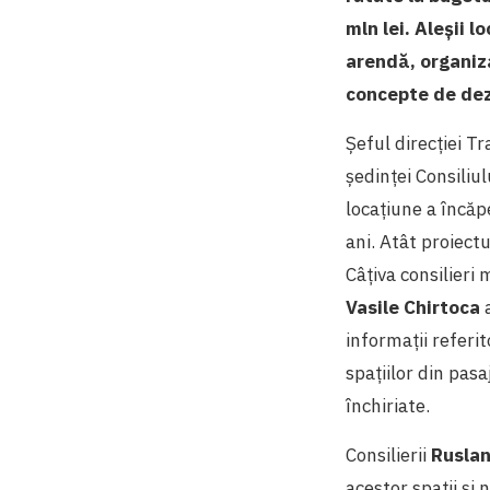
mln lei. Aleșii l
arendă, organiza
concepte de dez
Șeful direcției T
ședinței Consiliu
locaţiune a încăp
ani. Atât proiectu
Câțiva consilieri 
Vasile Chirtoca
a
informații referi
spațiilor din pasa
închiriate.
Consilierii
Rusla
acestor spații și