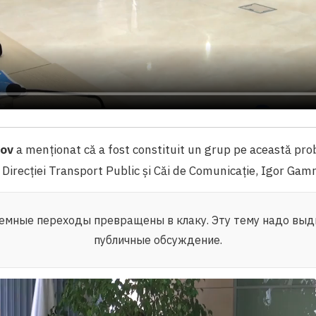
rov
a menționat că a fost constituit un grup pe această pro
l Direcției Transport Public și Căi de Comunicație, Igor Gamre
емные переходы превращены в клаку. Эту тему надо выд
публичные обсуждение.