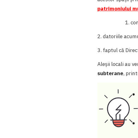
patrimoniului m
1. co
2. datoriile acum
3. faptul că Dire
Aleșii locali au 
subterane
, print