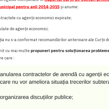
unicipal pentru anii 2014-2015
și anume:
ntractele cu agenții economici expirate;
ulate de agenții economici;
cția nu s-a conformat recomandărilor anterioare ale Curții d
venit cu mai multe
propuneri pentru soluționarea probleme
re care :