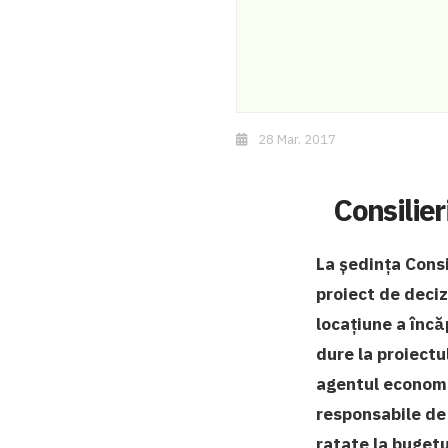
28 Mar. 2017
Consilier
La ședința Consi
proiect de deciz
locaţiune a încă
dure la proiect
agentul economic
responsabile de 
ratate la bugetu