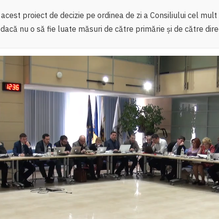
 acest proiect de decizie pe ordinea de zi a Consiliului cel mult 
 dacă nu o să fie luate măsuri de către primărie și de către dire