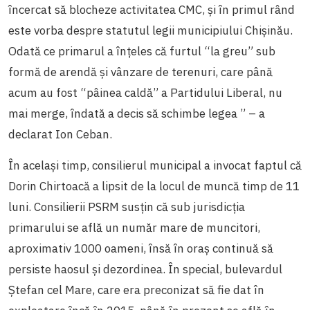
încercat să blocheze activitatea CMC, şi în primul rând
este vorba despre statutul legii municipiului Chișinău.
Odată ce primarul a înţeles că furtul “la greu” sub
formă de arendă și vânzare de terenuri, care până
acum au fost “pâinea caldă” a Partidului Liberal, nu
mai merge, îndată a decis să schimbe legea ” – a
declarat Ion Ceban.
În același timp, consilierul municipal a invocat faptul că
Dorin Chirtoacă a lipsit de la locul de muncă timp de 11
luni. Consilierii PSRM susțin că sub jurisdicţia
primarului se află un număr mare de muncitori,
aproximativ 1000 oameni, însă în oraş continuă să
persiste haosul şi dezordinea. În special, bulevardul
Ştefan cel Mare, care era preconizat să fie dat în