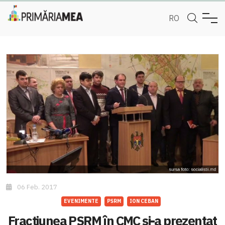
RO
06 Feb. 2017
EVENIMENTE
PSRM
ION CEBAN
Fracțiunea PSRM în CMC și-a prezentat