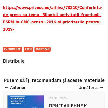
https://www.privesc.eu/arhiva/73210/Conferinta-
de-presa-cu-tema--Bilantul-activitatii-fractiunii-
PSRM-in-CMC-pentru-2016-si-prioritatile-pentru-
2017-
EVENIMENTE
PSRM
ION CEBAN
Distribuie
Putem să îți recomandăm și aceste materiale
Anterior
Următorul
20 Mai 2026
20 Mai 2026
ПРИГЛАШЕНИЕ К
APEL DE PARTICIPARE: