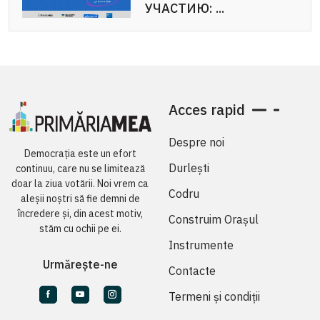
УЧАСТИЮ: ...
Voluntariat pentru ...
Acces rapid
Despre noi
Democrația este un efort
Durlești
continuu, care nu se limitează
doar la ziua votării. Noi vrem ca
Codru
aleșii noștri să fie demni de
încredere și, din acest motiv,
Construim Orașul
stăm cu ochii pe ei.
Instrumente
Urmărește-ne
Contacte
Termeni și condiții