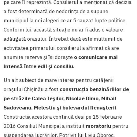
pe care îl reprezintă. Consilierul a menționat că decizia
a fost determinată de nedorința de a supune
municipiul la noi alegeri ce ar fi cauzat lupte politice.
Conform lui, această situație nu ar fi adus o valoare
adăugată orașului. Întrebat dacă este mulțumit de
activitatea primarului, consilierul a afirmat că are
anumite rezerve și își dorește
o comunicare mai
intensă între edil și consiliu.
Un alt subiect de mare interes pentru cetățenii
orașului Chișinău a fost
construcția benzinăriilor de
pe străzile Calea Ieşilor, Nicolae Dimo, Mihail
Sadoveanu, Melestiu şi bulevardul Renaşterii
.
Construcția acestora continuă deși pe 18 februarie
2016 Consiliul Municipal a instituit
moratoriu
pentru
suspendarea lucrărilor. Potrivit lui Liviu Oboroc,