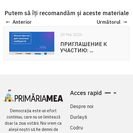
Putem să îți recomandăm și aceste materiale
Anterior
Următorul
20 Mai 2026
20 Mai 2026
ПРИГЛАШЕНИЕ К
APEL DE PARTICIPARE:
УЧАСТИЮ: ...
Voluntariat pentru ...
Acces rapid
Despre noi
Democrația este un efort
Durlești
continuu, care nu se limitează
doar la ziua votării. Noi vrem ca
Codru
aleșii noștri să fie demni de