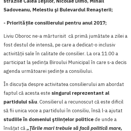
străzile Calea Ieşilor, Nicolae Dimo, Mihail
Sadoveanu, Melestiu şi Bulevardul Renaşterii;
-
Prioritățile consilierului pentru anul 2017;
Liviu Oboroc ne-a mărturisit că primă jumătate a zilei a
fost destul de intensă, pe care a dedicat-o inclusiv
activității sale în calitate de consilier. La ora 11.00 a
participat la ședința Biroului Municipal în care s-a decis
agenda următoarei ședințe a consiliului.
În discuția despre activitatea consilierului am abordat
faptul că acesta este
singurul reprezentant al
partidului său
. Consilierul a recunoscut că este dificil
să fii unica voce a partidului în consiliu, însă l-a ajutat
studiile în domeniul științelor politice
de unde a
învățat că
„Țările mari trebuie să facă politică mare,