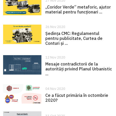
27 Nov 2020
„Coridor Verde” metaforic, ajutor
material pentru funcționari ...
26 Nov 2020
Ședința CMC: Regulamentul
pentru publicitate, Curtea de
Conturi și ...
12 Nov 2020
Mesaje contradictorii de la
autorități privind Planul Urbanistic
...
04 Nov 2020
Ce a făcut primăria în octombrie
2020?
31 Oct 2020