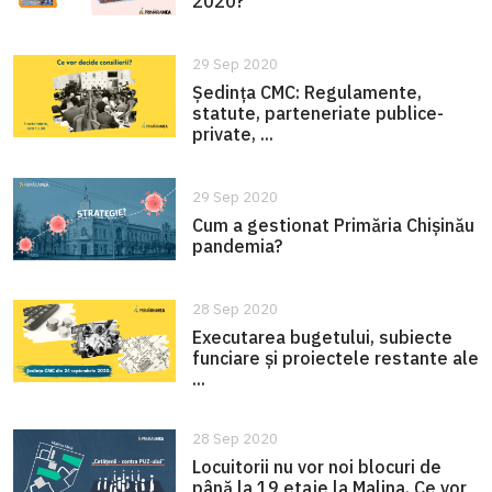
2020?
29 Sep 2020
Ședința CMC: Regulamente,
statute, parteneriate publice-
private, ...
29 Sep 2020
Cum a gestionat Primăria Chișinău
pandemia?
28 Sep 2020
Executarea bugetului, subiecte
funciare și proiectele restante ale
...
28 Sep 2020
Locuitorii nu vor noi blocuri de
până la 19 etaje la Malina. Ce vor