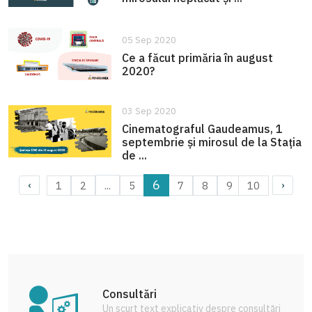
05 Sep 2020
Ce a făcut primăria în august
2020?
03 Sep 2020
Cinematograful Gaudeamus, 1
septembrie și mirosul de la Stația
de ...
6
...
1
2
5
7
8
9
10
‹
›
Consultări
Un scurt text explicativ despre consultări