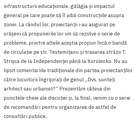
infrastructurii educaționale, gălăgia și impactul
general pe care poate să îl aibă construcțiile asupra
zonei. La rândul lor, proiectanții i-au asigurat pe
orășeni că propunerile lor vin să rezolve o serie de
probleme, printre altele aceștia propun încă o bandă
de circulație pe str. Testemițanu și
trasarea străzii T.
Strișca de la Independenței până la Korolenko.
Nu au
lipsit comentariile tradiționale din partea proiectanților
către locuitorii îngrijorați de genul „Dvs. sunteți
arhitect sau urbanist?” Prezentăm câteva din
punctele-cheie ale discuției și, la final, venim cu o serie
de recomandări pentru organizarea de astfel de
consultări publice.