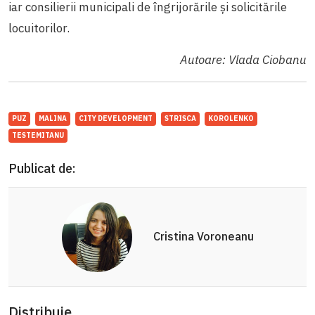
iar consilierii municipali de îngrijorările și solicitările
locuitorilor.
Autoare: Vlada Ciobanu
PUZ
MALINA
CITY DEVELOPMENT
STRISCA
KOROLENKO
TESTEMITANU
Publicat de:
Cristina Voroneanu
Distribuie