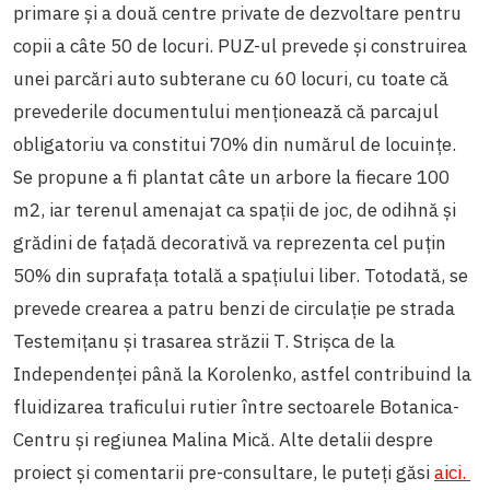
primare și a două centre private de dezvoltare pentru
copii a câte 50 de locuri. PUZ-ul prevede și construirea
unei parcări auto subterane cu 60 locuri, cu toate că
prevederile documentului menționează că parcajul
obligatoriu va constitui 70% din numărul de locuințe.
Se propune a fi plantat câte un arbore la fiecare 100
m2, iar terenul amenajat ca spații de joc, de odihnă și
grădini de fațadă decorativă va reprezenta cel puțin
50% din suprafața totală a spațiului liber. Totodată, se
prevede crearea a patru benzi de circulație pe strada
Testemițanu
și trasarea străzii T. Strișca de la
Independenței până la Korolenko, astfel contribuind la
fluidizarea traficului rutier între sectoarele Botanica-
Centru și regiunea Malina Mică.
Alte detalii despre
proiect și comentarii pre-consultare, le puteți găsi
aici.