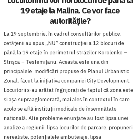
19 etaje la Malina. Ce vor face
autoritățile?
La 19 septembrie, în cadrul consultărilor publice,
cetățenii au spus „NU” construcției a 12 blocuri de
până la 19 etaje în perimetrul străzilor Korolenko –
Strișca – Testemițanu. Aceasta este una din
principalele modificări propuse de Planul Urbanistic
Zonal, făcut la inițiativa companiei City Development.
Locuitorii s-au arătat îngrijorați de faptul că zona este
și așa supraaglomerată, mai ales în contextul în care
acolo se află instituții medicale de însemnătate
națională. Alte probleme enunțate au fost lipsa unei
analize a regiunii, lipsa locurilor de parcare, propuneri
nerealiste, potențialele ambuteiaje, lipsa