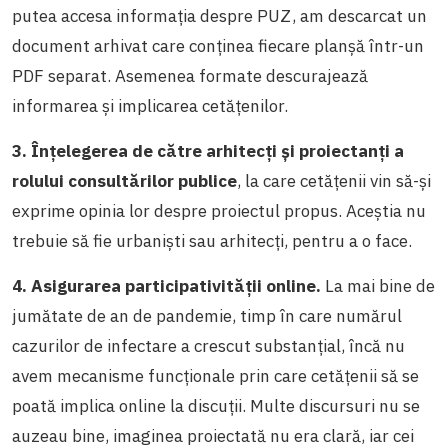
putea accesa informația despre PUZ, am descarcat un
document arhivat care conținea fiecare planșă într-un
PDF separat. Asemenea formate descurajează
informarea și implicarea cetățenilor.
3. Înțelegerea de către arhitecți și proiectanți a
rolului consultărilor publice
, la care cetățenii vin să-și
exprime opinia lor despre proiectul propus. Aceștia nu
trebuie să fie urbaniști sau arhitecți, pentru a o face.
4.
Asigurarea participativității online.
La mai bine de
jumătate de an de pandemie, timp în care numărul
cazurilor de infectare a crescut substanțial, încă nu
avem mecanisme funcționale prin care cetățenii să se
poată implica online la discuții. Multe discursuri nu se
auzeau bine, imaginea proiectată nu era clară, iar cei