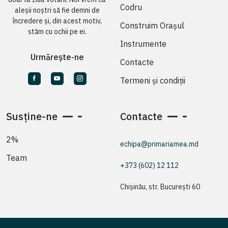
Codru
aleșii noștri să fie demni de
încredere și, din acest motiv,
Construim Orașul
stăm cu ochii pe ei.
Instrumente
Urmărește-ne
Contacte
Termeni și condiții
Susține-ne
Contacte
2%
echipa@primariamea.md
Team
+373 (602) 12 112
Chișinău, str. București 60