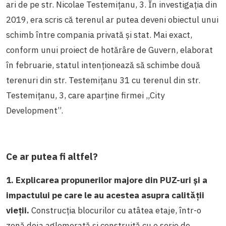
ari de pe str. Nicolae Testemițanu, 3. În investigația din
2019, era scris că terenul ar putea deveni obiectul unui
schimb între compania privată și stat. Mai exact,
conform unui proiect de hotărâre de Guvern, elaborat
în februarie, statul intenționează să schimbe două
terenuri din str. Testemițanu 31 cu terenul din str.
Testemițanu, 3, care aparține firmei „City
Development”.
Ce ar putea fi altfel?
1. Explicarea propunerilor majore din PUZ-uri și a
impactului pe care le au acestea asupra calității
vieții.
Construcția blocurilor cu atâtea etaje, într-o
zonă deja aglomerată și construită cu o serie de