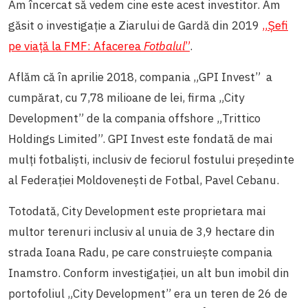
Am încercat să vedem cine este acest investitor. Am
găsit o investigație a Ziarului de Gardă din 2019
„Șefi
pe viață la FMF: Afacerea
Fotbalul
”
.
Aflăm că în aprilie 2018, compania „GPI Invest” a
cumpărat, cu 7,78 milioane de lei, firma „City
Development” de la compania offshore „Trittico
Holdings Limited”. GPI Invest este fondată de mai
mulți fotbaliști, inclusiv de feciorul fostului președinte
al Federației Moldovenești de Fotbal, Pavel Cebanu.
Totodată, City Development este proprietara mai
multor terenuri inclusiv al unuia de 3,9 hectare din
strada Ioana Radu, pe care construiește compania
Inamstro. Conform investigației,
un alt bun imobil din
portofoliul „City Development” era un teren de 26 de