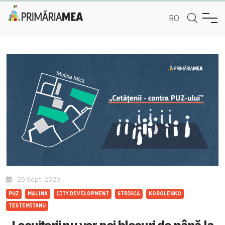
RO
28 Sept. 2020
PUZ
MALINA
CITY DEVELOPMENT
STRISCA
KOROLENKO
TESTEMITANU
Locuitorii nu vor noi blocuri de până la