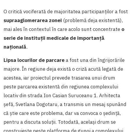
O critică vociferată de majoritatea participanților a fost
supraaglomerarea zonei
(problemă deja existentă),
mai ales în contextul în care acolo sunt concentrate
o
serie de instituții medicale de importanță
națională
.
Lipsa locurilor de parcare
a fost una din îngrijorările
majore. În regiune deja există o criză acută legată de
acestea, iar proiectul prevede trasarea unui drum
peste parcarea existentă din regiunea complexului
locativ din strada Ion Casian Suruceanu 1. Arhitecta
șefă, Svetlana Dogotaru, a transmis un mesaj spunând
că știe care este problema, dar va convoca o ședință,
pentru a discuta soluții. Totodată, același drum se
construiește peste platforma de gunoi a complexului