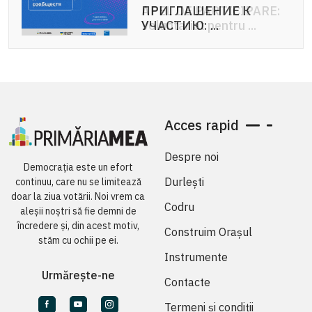
ПРИГЛАШЕНИЕ К
APEL DE PARTICIPARE:
УЧАСТИЮ: ...
Voluntariat pentru ...
Acces rapid
Despre noi
Democrația este un efort
Durlești
continuu, care nu se limitează
doar la ziua votării. Noi vrem ca
Codru
aleșii noștri să fie demni de
încredere și, din acest motiv,
Construim Orașul
stăm cu ochii pe ei.
Instrumente
Urmărește-ne
Contacte
Termeni și condiții