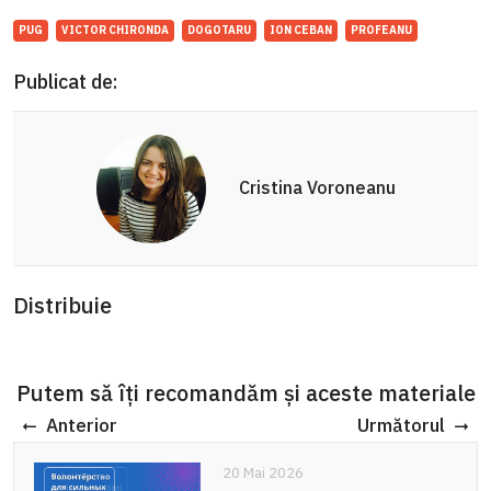
PUG
VICTOR CHIRONDA
DOGOTARU
ION CEBAN
PROFEANU
Publicat de:
Cristina Voroneanu
Distribuie
Putem să îți recomandăm și aceste materiale
Anterior
Următorul
20 Mai 2026
20 Mai 2026