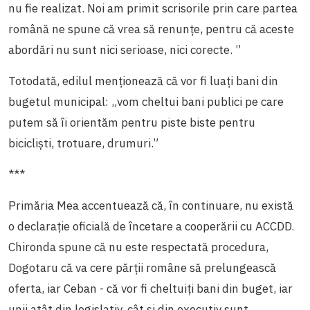
nu fie realizat. Noi am primit scrisorile prin care partea
română ne spune că vrea să renunțe, pentru că aceste
abordări nu sunt nici serioase, nici corecte.
”
Totodată, edilul menționează că vor fi luați bani din
bugetul municipal: „
vom cheltui bani publici pe care
putem să îi orientăm pentru piste biste pentru
bicicliști, trotuare, drumuri.
”
***
Primăria Mea accentuează că, în continuare, nu există
o declarație oficială de încetare a cooperării cu ACCDD.
Chironda spune că nu este respectată procedura,
Dogotaru că va cere părții române să prelungească
oferta, iar Ceban - că vor fi cheltuiți bani din buget, iar
unii atât din legislativ, cât și din executiv sunt