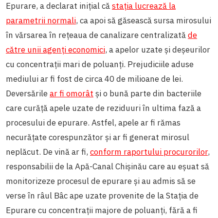
Epurare, a declarat inițial că
stația lucrează la
parametrii normali
, ca apoi să găsească sursa mirosului
în vărsarea în rețeaua de canalizare centralizată
de
către unii agenți economici
, a apelor uzate și deșeurilor
cu concentrații mari de poluanți. Prejudiciile aduse
mediului ar fi fost de circa 40 de milioane de lei.
Deversările
ar fi omorât
și o bună parte din bacteriile
care curăță apele uzate de reziduuri în ultima fază a
procesului de epurare. Astfel, apele ar fi rămas
necurățate corespunzător și ar fi generat mirosul
neplăcut. De vină ar fi,
conform raportului procurorilor
,
responsabilii de la Apă-Canal Chișinău care au eșuat să
monitorizeze procesul de epurare și au admis să se
verse în râul Bâc ape uzate provenite de la Stația de
Epurare cu concentrații majore de poluanți, fără a fi