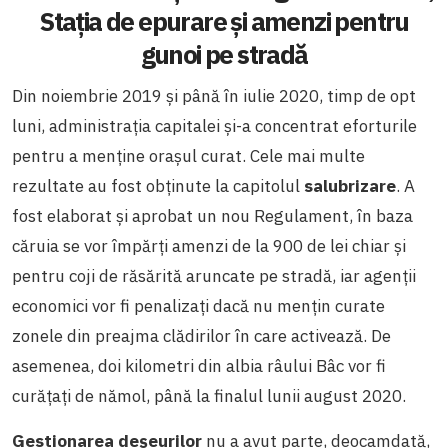
Stația de epurare și amenzi pentru
gunoi pe stradă
Din noiembrie 2019 și până în iulie 2020, timp de opt
luni, administrația capitalei și-a concentrat eforturile
pentru a menține orașul curat.
Cele mai multe
rezultate au fost obținute la capitolul
salubrizare
. A
fost elaborat și aprobat un nou Regulament, în baza
căruia se vor împărți amenzi de la 900 de lei chiar și
pentru coji de răsărită aruncate pe stradă, iar agenții
economici vor fi penalizați dacă nu mențin curate
zonele din preajma clădirilor în care activează. De
asemenea, doi kilometri din albia râului Bâc vor fi
curățați de nămol, până la finalul lunii august 2020.
Gestionarea
deșeurilo
r
nu a avut parte, deocamdată,