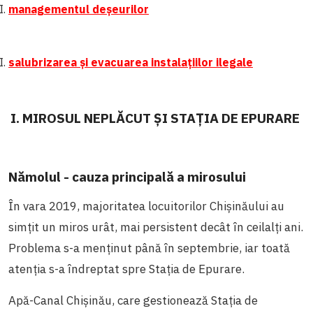
managementul deșeurilor
salubrizarea și evacuarea instalațiilor ilegale
I. MIROSUL NEPLĂCUT ȘI STAȚIA DE EPURARE
Nămolul - cauza principală a mirosului
În vara 2019, majoritatea locuitorilor Chișinăului au
simțit un miros urât, mai persistent decât în ceilalți ani.
Problema s-a menținut până în septembrie, iar toată
atenția s-a îndreptat spre Stația de Epurare.
Apă-Canal Chișinău, care gestionează Stația de