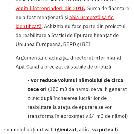
venitul întreprinderii din 2018
. Sursa de finanțare
nu a fost menționată și
abia urmează să fie
identificată
. Achiziția nu face parte din proiectul
de reabilitare a Stației de Epurare finanțat de
Uniunea Europeană, BERD și BEI.
Argumentând achiziția, directorul interimar al
Apă-Canal a precizat că stațiile de piroliză:
- vor reduce volumul nămolului de circa
zece ori
(180 m
3
de nămol ce va fi generat
zilnic după încheierea lucrărilor de
reabilitare la stația de epurare se vor
transforma în aproximativ 14 m
3
de nămol)
-
nămolul obținut va fi
igienizat
, adică
va putea fi