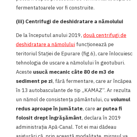
fermentatoarele vor fi construite.
(iii) Centrifugi de deshidratare a nămolului
De la începutul anului 2019,
două centrifugi de
deshidratare a nămolului
funcționează pe
teritoriul Stației de Epurare (fig.6), care înlocuiesc
tehnologia de uscare a nămolului în geotuburi.
Aceste
usucă mecanic câte 80 de m
3
de
sediment pe zi
, fără fermentare, care ar încăpea
în 13 autobasculante de tip „KAMAZ”. Ar rezulta
un nămol de consistența pământului, cu
volumul
redus aproape în jumătate
, care
ar putea fi
folosit drept îngrășământ
, declara în 2019
administrația Apă-Canal. Tot ei mai dădeau
asigurări că, prin această modalitate, mirosul va