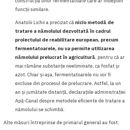
construcția unor fermentatoare care ar îndeplini
funcții similare.
Anatolii Lichii a precizat că
nicio metodă de
tratare a nămolului dezvoltată în cadrul
proiectului de reabilitare european, precum
fermentatoarele, nu va permite utilizarea
nămolului prelucrat în agricultură
, pentru că ar
mai rămâne substanțe neeliminate, ca fosfat și
azot. Chiar și așa, fermentatoarele nu vor fi
excluse din procesul de prelucrare. Astfel, la un
an și jumătate distanță, declarațiile administrației
Apă-Canal despre metodele eficiente de tratare a
nămolului se schimbă.
Alte măsuri întreprinse de primarul general au fost: