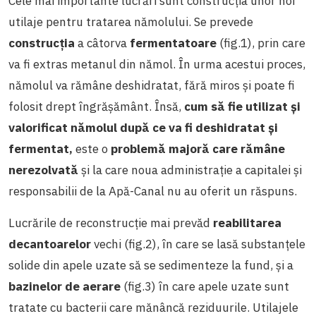
Cele mai importante lucrări sunt construcția unor noi
utilaje pentru tratarea nămolului. Se prevede
construcția
a câtorva
fermentatoare
(fig.1), prin care
va fi extras metanul din nămol. În urma acestui proces,
nămolul va rămâne deshidratat, fără miros și poate fi
folosit drept îngrășământ. Însă,
cum să fie
utilizat și
valorificat nămolul după ce va fi deshidratat și
fermentat,
este o
problemă majoră care rămâne
nerezolvată
și la care noua administrație a capitalei și
responsabilii de la Apă-Canal nu au oferit un răspuns.
Lucrările de reconstrucție mai prevăd
reabilitarea
decantoarelor
vechi (fig.2), în care se lasă substanțele
solide din apele uzate să se sedimenteze la fund, și a
bazinelor de aerare
(fig.3) în care apele uzate sunt
tratate cu bacterii care mănâncă reziduurile. Utilajele