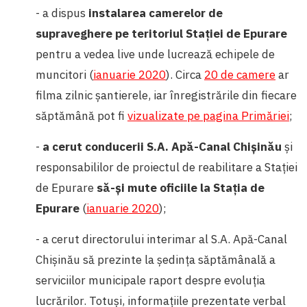
- a dispus
instalarea camerelor de
supraveghere pe teritoriul Stației de Epurare
pentru a vedea live unde lucrează echipele de
muncitori (
ianuarie 2020
). Circa
20 de camere
ar
filma zilnic șantierele, iar înregistrările din fiecare
săptămână pot fi
vizualizate pe pagina Primăriei
;
-
a cerut conducerii S.A. Apă-Canal Chișinău
și
responsabililor de proiectul de reabilitare a Stației
de Epurare
să-și mute oficiile la Stația de
Epurare
(
ianuarie 2020
);
- a cerut directorului interimar al S.A. Apă-Canal
Chișinău să prezinte la ședința săptămânală a
serviciilor municipale raport despre evoluția
lucrărilor. Totuși, informațiile prezentate verbal