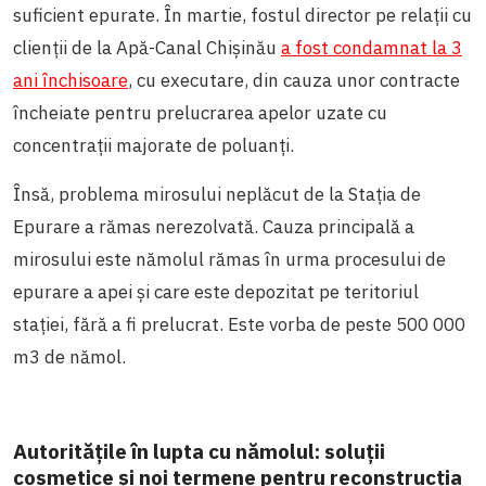
suficient epurate. În martie, fostul director pe relații cu
clienții de la Apă-Canal Chișinău
a fost condamnat la 3
ani închisoare
, cu executare, din cauza unor contracte
încheiate pentru prelucrarea apelor uzate cu
concentrații majorate de poluanți.
Însă, problema mirosului neplăcut de la Stația de
Epurare a rămas nerezolvată. Cauza principală a
mirosului este nămolul rămas în urma procesului de
epurare a apei și care este depozitat pe teritoriul
stației, fără a fi prelucrat. Este vorba de peste 500 000
m
3
de nămol.
Autoritățile în lupta cu nămolul: soluții
cosmetice și noi termene pentru reconstrucția