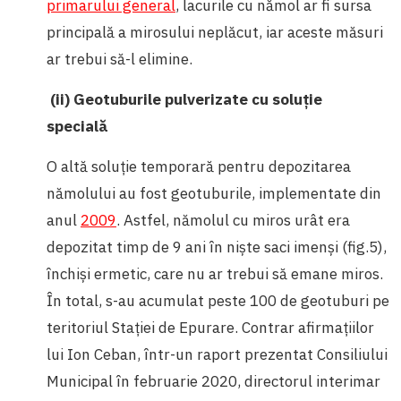
primarului general
, lacurile cu nămol ar fi sursa
principală a mirosului neplăcut, iar aceste măsuri
ar trebui să-l elimine.
(ii) Geotuburile pulverizate cu soluție
specială
O altă soluție temporară pentru depozitarea
nămolului au fost geotuburile, implementate din
anul
2009
. Astfel, nămolul cu miros urât era
depozitat timp de 9 ani în niște saci imenși (fig.5),
închiși ermetic, care nu ar trebui să emane miros.
În total, s-au acumulat peste 100 de geotuburi pe
teritoriul Stației de Epurare. Contrar afirmațiilor
lui Ion Ceban, într-un raport prezentat Consiliului
Municipal în februarie 2020, directorul interimar