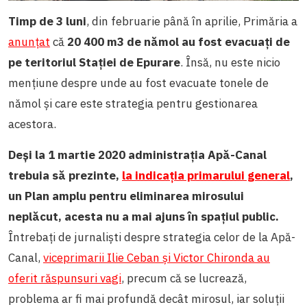
Timp de 3 luni
, din februarie până în aprilie, Primăria a
anunțat
că
20 400 m
3
de nămol au fost evacuați de
pe teritoriul Stației de Epurare
. Însă, nu este nicio
mențiune despre unde au fost evacuate tonele de
nămol și care este strategia pentru gestionarea
acestora.
Deși la 1 martie 2020 administrația Apă-Canal
trebuia să prezinte,
la indicația primarului general
,
un Plan amplu pentru eliminarea mirosului
neplăcut, acesta nu a mai ajuns în spațiul public.
Întrebați de jurnaliști despre strategia celor de la Apă-
Canal,
viceprimarii Ilie Ceban și Victor Chironda au
oferit răspunsuri vagi
, precum că se lucrează,
problema ar fi mai profundă decât mirosul, iar soluții