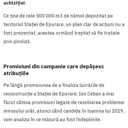
achiziției
.
Ce ține de cele 500 000 m
3
de nămol depozitat pe
teritoriul Stației de Epurare, un plan clar de acțiuni nu a
fost prezentat, acestea urmând treptat să fie tratate
prin piroliză.
Promisiuni din campanie care depășesc
atribuțiile
Pe lângă promisiunea de a finaliza lucrările de
reconstrucție a Stației de Epurare, Ion Ceban a mai
făcut câteva promisiuni legate de rezolvarea problemei
mirosului urât, atunci când candida în toamna lui 2019,
vom analiza în ce măsură au fost îndeplinite.