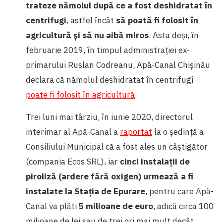
trateze nămolul după ce a fost deshidratat în
centrifugi
, astfel încât
să poată fi folosit în
agricultură și să nu aibă miros
. Asta deși, în
februarie 2019, în timpul administrației ex-
primarului Ruslan Codreanu, Apă-Canal Chișinău
declara că nămolul deshidratat în centrifugi
poate fi folosit în agricultură
.
Trei luni mai târziu, în iunie 2020, directorul
interimar al Apă-Canal a
raportat
la o ședință a
Consiliului Municipal că a fost ales un câștigător
(compania Ecos SRL), iar
cinci instalații de
piroliză (ardere fără oxigen) urmează a fi
instalate la Stația de Epurare
, pentru care Apă-
Canal va plăti
5 milioane de euro
, adică circa 100
milioane de lei sau de trei ori mai mult decât