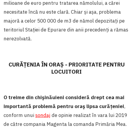
milioane de euro pentru tratarea nămolului, a cărei
necesitate încă nu este clară. Chiar și așa, problema
majoră a celor 500 000 de m
3
de nămol depozitați pe
teritoriul Stației de Epurare din anii precedenți a rămas
nerezolvată.
CURĂȚENIA ÎN ORAȘ - PRIORITATE PENTRU
LOCUITORI
O treime din chișinăuieni consideră drept cea mai
importantă problemă pentru oraș lipsa curățeniei
,
conform unui
sondaj
de opinie realizat în vara lui 2019
de către compania Magenta la comanda Primăria Mea.