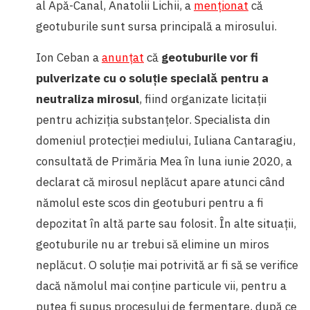
al Apă-Canal, Anatolii Lichii, a
menționat
că
geotuburile sunt sursa principală a mirosului.
Ion Ceban a
anunțat
că
geotuburile vor fi
pulverizate cu o soluție specială
pentru a
neutraliza mirosul
, fiind organizate licitații
pentru achiziția substanțelor. Specialista din
domeniul protecției mediului, Iuliana Cantaragiu,
consultată de Primăria Mea în luna iunie 2020, a
declarat că mirosul neplăcut apare atunci când
nămolul este scos din geotuburi pentru a fi
depozitat în altă parte sau folosit. În alte situații,
geotuburile nu ar trebui să elimine un miros
neplăcut. O soluție mai potrivită ar fi să se verifice
dacă nămolul mai conține particule vii, pentru a
putea fi supus procesului de fermentare, după ce