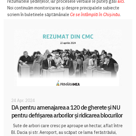
rezumatele ședințelor, iar procesele verbale le puteți găsi
aici
.
Noi continuăm monitorizarea și despre principalele subiecte
scriem în buletinele săptămânale
Ce se întâmplă în Chișinău
.
24 Apr. 2024
DA pentru amenajarea a 120 de gherete și NU
pentru defrișarea arborilor și ridicarea blocurilor
Sute de arbori care cresc pe aproape un hectar, aflat între
Bl. Dacia și str. Aeroport, au scăpat ce lama ferăstrăului,