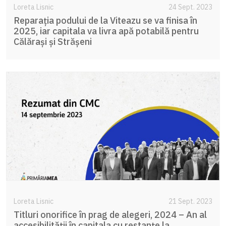
Loreta Lisnic
24 Sept. 2023
Reparația podului de la Viteazu se va finisa în
2025, iar capitala va livra apă potabilă pentru
Călărași și Strășeni
Loreta Lisnic
21 Sept. 2023
Titluri onorifice în prag de alegeri, 2024 – An al
accesibilității în capitala cu restanțe la