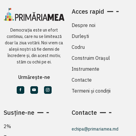
Acces rapid
Despre noi
Democrația este un efort
Durlești
continuu, care nu se limitează
doar la ziua votării. Noi vrem ca
Codru
aleșii noștri să fie demni de
încredere și, din acest motiv,
Construim Orașul
stăm cu ochii pe ei.
Instrumente
Urmărește-ne
Contacte
Termeni și condiții
Susține-ne
Contacte
2%
echipa@primariamea.md