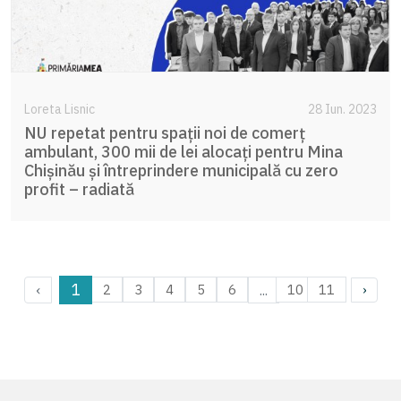
Loreta Lisnic
28 Iun. 2023
NU repetat pentru spații noi de comerț
ambulant, 300 mii de lei alocați pentru Mina
Chișinău și întreprindere municipală cu zero
profit – radiată
1
‹
...
2
3
4
5
6
10
11
›