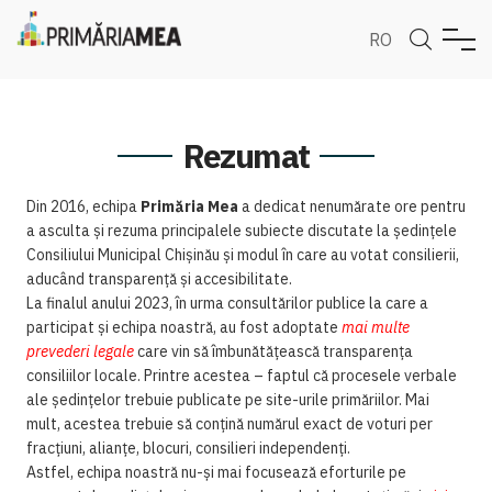
RO
Rezumat
Din 2016, echipa
Primăria Mea
a dedicat nenumărate ore pentru
a asculta și rezuma principalele subiecte discutate la ședințele
Consiliului Municipal Chișinău și modul în care au votat consilierii,
aducând transparență și accesibilitate.
La finalul anului 2023, în urma consultărilor publice la care a
participat și echipa noastră, au fost adoptate
mai multe
prevederi legale
care vin să îmbunătățească transparența
consiliilor locale. Printre acestea – faptul că procesele verbale
ale ședințelor trebuie publicate pe site-urile primăriilor. Mai
mult, acestea trebuie să conțină numărul exact de voturi per
fracțiuni, alianțe, blocuri, consilieri independenți.
Astfel, echipa noastră nu-și mai focusează eforturile pe