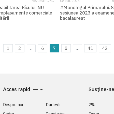
Rezumat CMC
08 Iun. 2023
R
abilitarea Bîcului, NU
#Monologul Primarului. 
amplasamente comerciale
sesiunea 2023 a examene
tării
bacalaureat
1
2
6
7
8
41
42
...
...
Acces rapid
Susține-n
Despre noi
Durlești
2%
Codru
Construim
Team