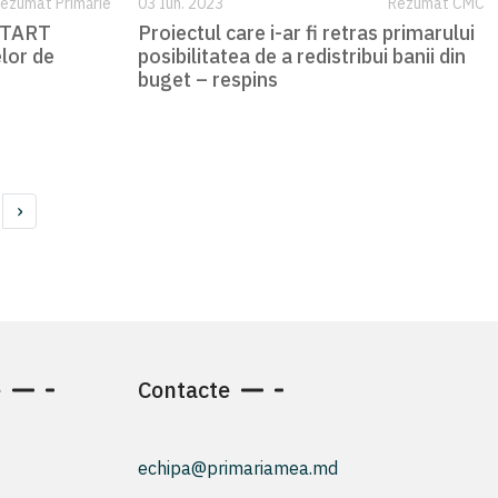
ezumat Primărie
03 Iun. 2023
Rezumat CMC
START
Proiectul care i-ar fi retras primarului
lor de
posibilitatea de a redistribui banii din
buget – respins
›
e
Contacte
echipa@primariamea.md