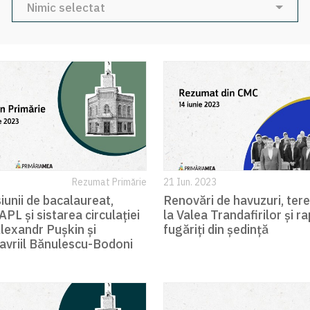
Nimic selectat
Rezumat Primărie
21 Iun. 2023
siunii de bacalaureat,
Renovări de havuzuri, ter
PL și sistarea circulației
la Valea Trandafirilor și r
Alexandr Pușkin și
fugăriți din ședință
Gavriil Bănulescu-Bodoni