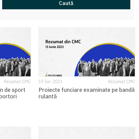
Caută
Rezumat CMC
19 Iun. 2023
Rezumat CMC
en de sport
Proiecte funciare examinate pe bandă
aportori
rulantă