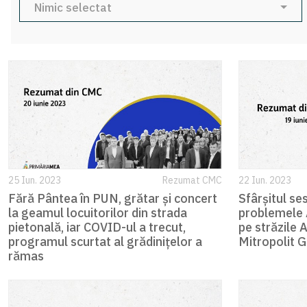
Nimic selectat
25 Iun. 2023
Rezumat CMC
22 Iun. 2023
Fără Pântea în PUN, grătar și concert
Sfârșitul se
la geamul locuitorilor din strada
problemele A
pietonală, iar COVID-ul a trecut,
pe străzile 
programul scurtat al grădinițelor a
Mitropolit 
rămas