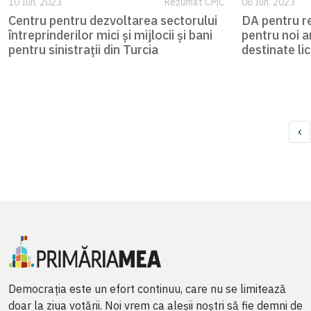
10 Iun. 2023
Rezumat CMC
08 Iun. 2023
Centru pentru dezvoltarea sectorului
DA pentru re
întreprinderilor mici și mijlocii și bani
pentru noi 
pentru sinistrații din Turcia
destinate lici
‹
Democrația este un efort continuu, care nu se limitează
doar la ziua votării. Noi vrem ca aleșii noștri să fie demni de