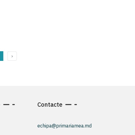
›
e
Contacte
echipa@primariamea.md