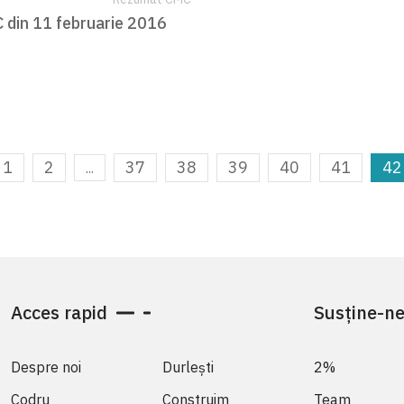
 din 11 februarie 2016
1
2
37
38
39
40
41
42
...
Acces rapid
Susține-n
Despre noi
Durlești
2%
Codru
Construim
Team