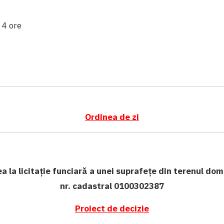
:
4 ore
ă
Ordinea de zi
 la licitație funciară a unei suprafețe din terenul dom
nr. cadastral 0100302387
Proiect de decizie