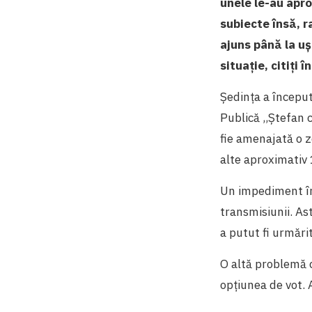
unele le-au apro
subiecte însă, r
ajuns până la uș
situație, citiți î
Ședința a început
Publică ,,Ștefan c
fie amenajată o z
alte aproximativ 
Un impediment în
transmisiunii. Ast
a putut fi urmări
O altă problemă c
opțiunea de vot. 