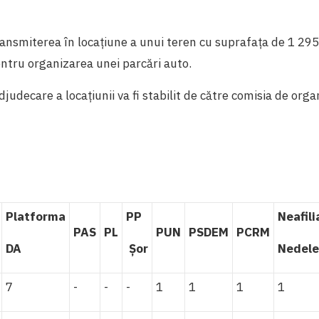
ansmiterea în locațiune a unui teren cu suprafața de 1 295
entru organizarea unei parcări auto.
adjudecare a locațiunii va fi stabilit de către comisia de organ
t
Platforma
PP
Neafili
PAS
PL
PUN
PSDEM
PCRM
DA
Șor
Nedel
7
-
-
-
1
1
1
1