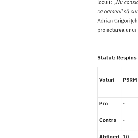
locuit: ,
,Nu consid
ca oamenii să cun
Adrian Grigorițchi
proiectarea unui 
Statut:
Respins
Voturi
PSRM
Pro
-
Contra
-
Abțineri
10