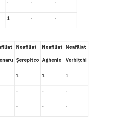
-
-
-
1
-
-
filiat
Neafiliat
Neafiliat
Neafiliat
enaru
Șerepitco
Aghenie
Verbițchi
1
1
1
-
-
-
-
-
-