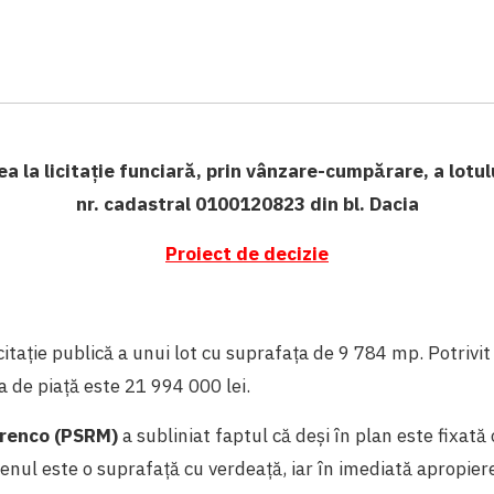
a la licitație funciară, prin vânzare-cumpărare, a lotu
nr. cadastral 0100120823 din bl. Dacia
Proiect de decizie
citație publică a unui lot cu suprafața de 9 784 mp. Potrivit
a de piață este 21 994 000 lei.
renco (PSRM)
a subliniat faptul că deși în plan este fixată
erenul este o suprafață cu verdeață, iar în imediată apropier