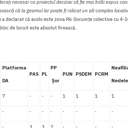
erați necesar ca proiectul deciziei să fie mai întâi expus cons
oască că la geamul lor poate fi ridicat un alt complex locati
 a declarat că acolo este zona R6 (locuințe colective cu 4-10
bloc de locuit este absolut firească.
Platforma
PP
Neafili
PAS
PL
PUN
PSDEM
PCRM
DA
Șor
Nedel
7
-
-
-
1
1
1
1
-
-
-
-
-
-
-
-
-
3
3
2
-
-
-
-