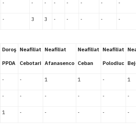
-
-
-
-
-
-
-
-
-
3
3
-
-
-
-
-
Doroș
Neafiliat
Neafiliat
Neafiliat
Neafiliat
Nea
PPDA
Cebotari
Afanasenco
Ceban
Polodiuc
Bej
-
-
1
1
-
1
-
-
-
-
-
-
1
-
-
-
-
-