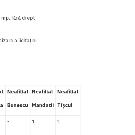
 mp, fără drept
izare a licitației
at
Neafiliat
Neafiliat
Neafiliat
ea
Bunescu
Mandatii
Tîșcul
-
1
1