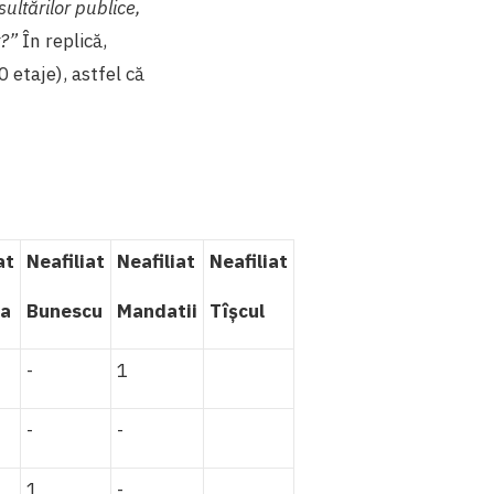
ultărilor publice,
v?”
În replică,
 etaje), astfel că
at
Neafiliat
Neafiliat
Neafiliat
ea
Bunescu
Mandatii
Tîșcul
-
1
-
-
1
-