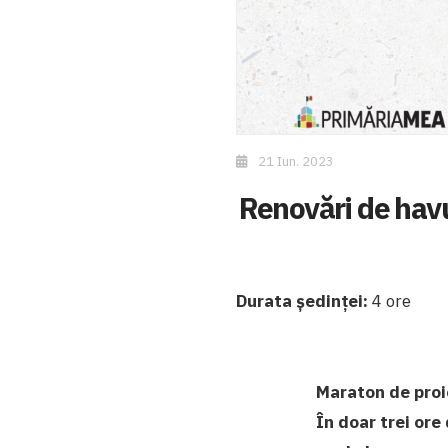
21 Iun. 2023
Renovări de havuz
Durata ședinței:
4 ore
Maraton de proie
În doar trei ore