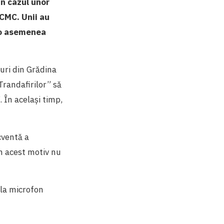
În cazul unor
 CMC. Unii au
ă o asemenea
zuri din Grădina
 Trandafirilor” să
 În același timp,
cventă a
in acest motiv nu
 la microfon