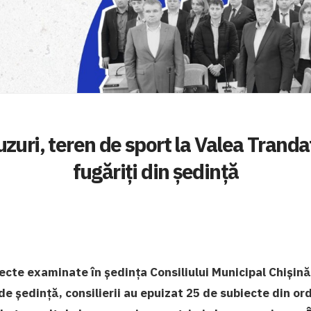
uri, teren de sport la Valea Trandafi
fugăriți din ședință
cte examinate în ședința Consiliului Municipal Chișinău
 de ședință, consilierii au epuizat 25 de subiecte din or