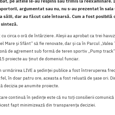
bat, pe altele le-au respins sau trimis la reexaminare. 
aportorii, argumentat sau nu, nu s-au prezentat în sala
a sălii, dar au făcut cale întoarsă. Cum a fost posibil
n sinteză.
 cu circa o oră de întârziere. Aleșii au aprobat ca trei havu
el Mare și Sfânt” să fie renovate, dar și ca în Parcul ,,Valea
onă de agrement sub formă de teren sportiv ,,Pump track”.
15 proiecte au ținut de domeniul funciar.
 urmărirea LIVE a ședinței publice a fost întreruperea fre
fel, în doar patru ore, aceasta a fost reluată de șase ori. D
tă decizia pe anumite proiecte.
are continuă în ședințe este că nu toți consilierii comunică
Acest fapt minimizează din transparența deciziei.