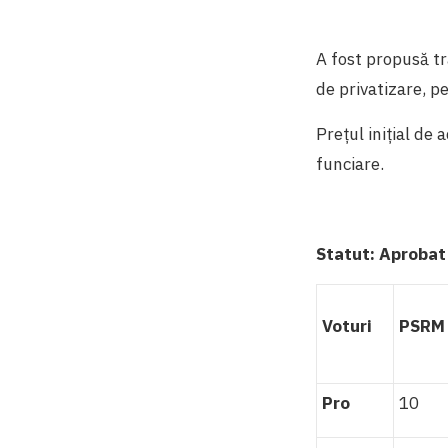
A fost propusă tr
de privatizare, p
Prețul inițial de 
funciare.
Statut:
Aproba
Voturi
PSRM
Pro
10