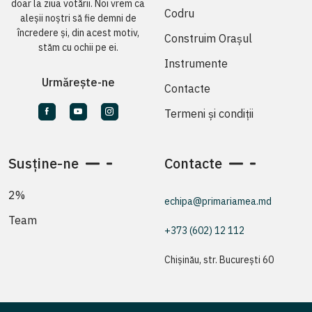
doar la ziua votării. Noi vrem ca
Codru
aleșii noștri să fie demni de
încredere și, din acest motiv,
Construim Orașul
stăm cu ochii pe ei.
Instrumente
Urmărește-ne
Contacte
Termeni și condiții
Susține-ne
Contacte
2%
echipa@primariamea.md
Team
+373 (602) 12 112
Chișinău, str. București 60