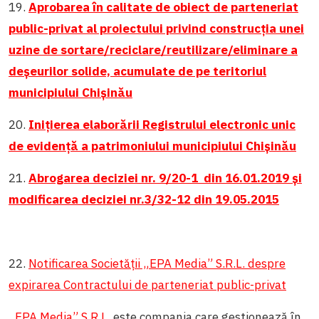
19.
Aprobarea în calitate de obiect de parteneriat
public-privat al proiectului privind construcția unei
uzine de sortare/reciclare/reutilizare/eliminare a
deșeurilor solide, acumulate de pe teritoriul
municipiului Chișinău
20.
Inițierea elaborării Registrului electronic unic
de evidență a patrimoniului municipiului Chișinău
21.
Abrogarea deciziei nr. 9/20-1 din 16.01.2019 și
modificarea deciziei nr.3/32-12 din 19.05.2015
22.
Notificarea Societății „EPA Media” S.R.L. despre
expirarea Contractului de parteneriat public-privat
„EPA Media” S.R.L.
este compania care gestionează în