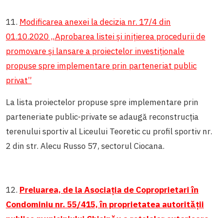
11.
Modificarea anexei la decizia nr. 17/4 din
01.10.2020 „Aprobarea listei și inițierea procedurii de
promovare și lansare a proiectelor investiționale
propuse spre implementare prin parteneriat public
privat”
La lista proiectelor propuse spre implementare prin
parteneriate public-private se adaugă reconstrucția
terenului sportiv al Liceului Teoretic cu profil sportiv nr.
2 din str. Alecu Russo 57, sectorul Ciocana.
12.
Preluarea, de la Asociația de Coproprietari în
Condominiu nr. 55/415, în proprietatea autorității