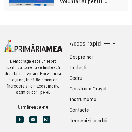
Voluntariat pentru ...
Acces rapid
Despre noi
Democrația este un efort
Durlești
continuu, care nu se limitează
doar la ziua votării. Noi vrem ca
Codru
aleșii noștri să fie demni de
încredere și, din acest motiv,
Construim Orașul
stăm cu ochii pe ei.
Instrumente
Urmărește-ne
Contacte
Termeni și condiții