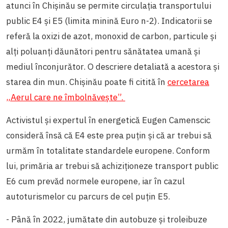
atunci în Chișinău se permite circulația transportului
public E4 și E5 (limita minină Euro n-2).
Indicatorii se
referă la oxizi de azot, monoxid de carbon, particule și
alți poluanți dăunători pentru sănătatea umană și
mediul înconjurător. O descriere detaliată a acestora și
starea din mun. Chișinău poate fi citită în
cercetarea
„Aerul care ne îmbolnăvește”.
Activistul și expertul în energetică Eugen Camenscic
consideră însă că E4 este prea puțin și că ar trebui să
urmăm în totalitate standardele europene. Conform
lui, primăria ar trebui să achiziționeze transport public
E6 cum prevăd normele europene, iar în cazul
autoturismelor cu parcurs de cel puțin E5.
- Până în 2022, jumătate din autobuze și troleibuze