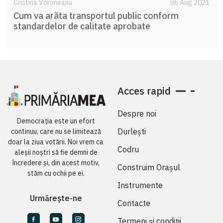
Cristina Voroneanu
06 Aug 2021
Cum va arăta transportul public conform
standardelor de calitate aprobate
Acces rapid
Despre noi
Democrația este un efort
Durlești
continuu, care nu se limitează
doar la ziua votării. Noi vrem ca
Codru
aleșii noștri să fie demni de
încredere și, din acest motiv,
Construim Orașul
stăm cu ochii pe ei.
Instrumente
Urmărește-ne
Contacte
Termeni și condiții