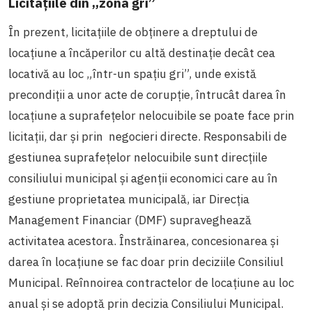
Licitațiile din „zona gri”
În prezent, licitațiile de obținere a dreptului de
locațiune a încăperilor cu altă destinație decât cea
locativă au loc „într-un spațiu gri”, unde există
precondiții a unor acte de corupție, întrucât darea în
locațiune a suprafețelor nelocuibile se poate face prin
licitații, dar și prin negocieri directe. Responsabili de
gestiunea suprafețelor nelocuibile sunt direcțiile
consiliului municipal și agenții economici care au în
gestiune proprietatea municipală, iar Direcția
Management Financiar (DMF) supraveghează
activitatea acestora. Înstrăinarea, concesionarea și
darea în locațiune se fac doar prin deciziile Consiliul
Municipal. Reînnoirea contractelor de locațiune au loc
anual și se adoptă prin decizia Consiliului Municipal.