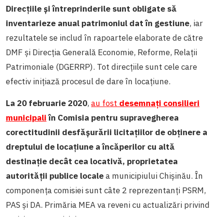
Direcțiile și întreprinderile sunt obligate să
inventarieze anual patrimoniul dat în gestiune
, iar
rezultatele se includ în rapoartele elaborate de către
DMF și Direcția Generală Economie, Reforme, Relații
Patrimoniale (DGERRP). Tot direcțiile sunt cele care
efectiv inițiază procesul de dare în locațiune.
La 20 februarie 2020
,
au fost
desemnați consilieri
municipali
în Comisia pentru supravegherea
corectitudinii desfășurării licitațiilor de obținere a
dreptului de locațiune a încăperilor cu altă
destinație decât cea locativă, proprietatea
autorității publice locale
a municipiului Chișinău. În
componența comisiei sunt câte 2 reprezentanți PSRM,
PAS și DA. Primăria MEA va reveni cu actualizări privind