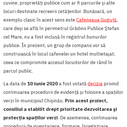
cuvine, proprietăți publice cum ar fi parcurile și alte
locuri destinate recreerii cetățenilor. Bunăoară, un
exemplu clasic în acest sens este
Cafeneaua Guguță
,
care deși se află în perimetrul Grădinii Publice Ștefan
cel Mare, nu a fost inclusă în registrul bunurilor
publice. În prezent, un grup de companii vor să
construiască în locul cafenelei un hotel multietajat,
ceea ce compromite accesul locuitorilor de rând în
parcul public.
La data de
10 iunie 2020
a fost votată
decizia
privind
continuarea procedurii de evidență și folosire a spațiilor
verzi în municipiul Chișinău.
Prin acest proiect,
consiliul a stabilit drept
prioritate dezvoltarea și
protecția spațiilor verzi
. De asemenea, continuarea
procedurii de inventariere, formare, înregistrare,