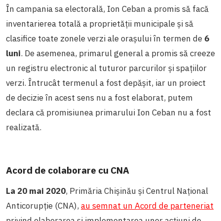
În campania sa electorală, Ion Ceban a promis să facă
inventarierea totală a proprietății municipale și să
clasifice toate zonele verzi ale orașului în termen de
6
luni
. De asemenea, primarul general a promis să creeze
un registru electronic al tuturor parcurilor și spațiilor
verzi. Întrucât termenul a fost depășit, iar un proiect
de decizie în acest sens nu a fost elaborat, putem
declara că promisiunea primarului Ion Ceban nu a fost
realizată.
Acord de colaborare cu CNA
La 20 mai 2020
, Primăria Chișinău și Centrul Naţional
Anticorupţie (CNA),
au semnat un Acord de parteneriat
privind elaborarea şi implementarea unor acţiuni de