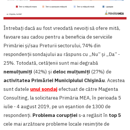
Întrebați dacă au fost vreodată nevoiți să ofere mită,
favoare sau cadou pentru a beneficia de serviciile
Primăriei și/sau Preturii sectorului, 74% din
respondenții sondajului au răspuns cu „Nu” și „Da” -
25%. Totodată, cetățenii sunt mai degrabă
nemulțumiți
(42%) și
deloc mulțumiți
(27%) de
activitatea Primăriei Municipiului Chișinău
. Acestea
sunt datele
unui sondaj
efectuat de către Magenta
Consulting, la solicitarea Primăria MEA, în perioada 5
iulie - 4 august 2019, pe un eșantion de 1300 de
respondenți.
Problema corupției
s-a regăsit în
top 5
cele mai arzătoare probleme locale resimțite de