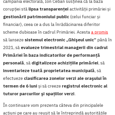
campania electorală, Ion Ceban susținea că la baza
corupției stă
lipsa transparenței
activității primăriei și
gestionării patrimoniului public
(celui funciar și
financiar), ceea ce a dus la înrădăcinarea diferitor
scheme dubioase în cadrul Primăriei
.
Acesta
a promis
să lanseze
sistemul electronic „Ghișeul unic”
până în
2021, să
evalueze trimestrial managerii din cadrul
Primăriei în baza indicatorilor de performanță
personală
, să
digitalizeze achizițiile primăriei
, să
inventarieze toată proprietatea municipală
, să
efectueze
clasificarea zonelor verzi ale orașului în
termen de 6 luni
și să creeze
registrul electronic al
tuturor parcurilor și spațiilor verzi
.
În continuare vom prezenta câteva din principalele
acțiuni pe care au reușit să le întreprindă autoritățile