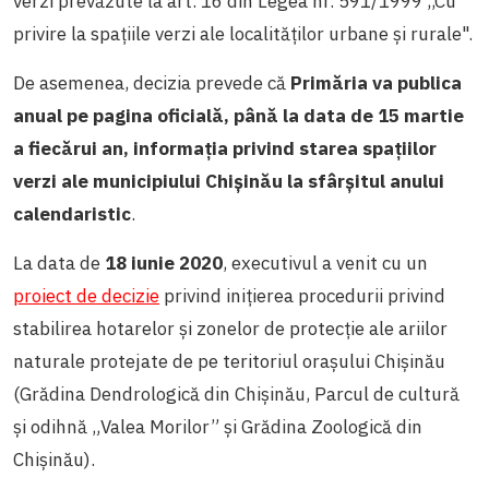
verzi prevăzute la art. 16 din
Legea nr. 591/1999
,,Cu
privire la spațiile verzi ale localităților urbane și rurale".
De asemenea, decizia prevede că
Primăria va publica
anual pe pagina oficială, până la data de 15 martie
a fiecărui an, informația privind starea spațiilor
verzi ale municipiului Chișinău la sfârșitul anului
calendaristic
.
La data de
18 iunie 2020
, executivul a venit cu un
proiect de decizie
privind inițierea procedurii privind
stabilirea hotarelor și zonelor de protecție ale ariilor
naturale protejate de pe teritoriul orașului Chișinău
(Grădina Dendrologică din Chișinău, Parcul de cultură
și odihnă „Valea Morilor” și Grădina Zoologică din
Chișinău).