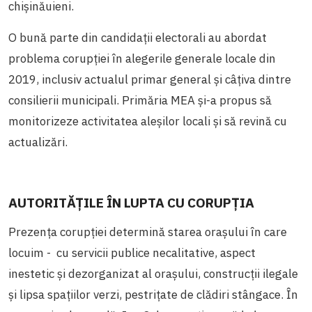
chișinăuieni
.
O bună parte din candidații electorali au abordat
problema corupției în alegerile generale locale din
2019, inclusiv actualul primar general și câțiva dintre
consilierii municipali. Primăria MEA și-a propus să
monitorizeze activitatea aleșilor locali și să revină cu
actualizări.
AUTORITĂȚILE ÎN LUPTA CU CORUPȚIA
Prezența corupției
determină
starea orașului în care
locuim - cu servicii publice necalitative, aspect
inestetic și dezorganizat al orașului, construcții ilegale
și lipsa spațiilor verzi,
pestrițate de clădiri stângace. În