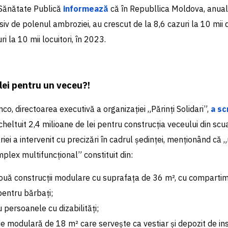
Sănătate Publică
informează
că în Republlica Moldova, anual 
siv de polenul ambroziei, au crescut de la 8,6 cazuri la 10 mii de
i la 10 mii locuitori, în 2023.
 lei pentru un veceu?!
co, directoarea executivă a organizației „Părinți Solidari”,
a sc
cheltuit 2,4 milioane de lei pentru construcția veceului din scu
ei a intervenit cu precizări în cadrul ședinței, menționând că 
plex multifuncțional” constituit din:
ouă construcții modulare cu suprafața de 36 m², cu comparti
entru bărbați;
 persoanele cu dizabilități;
ie modulară de 18 m² care servește ca vestiar și depozit de i