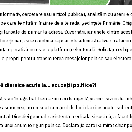
informativ, cercetare sau articol publicat, analizăm cu atenție d
, pe care le filtrăm înainte de a le reda. Ședințele Primăriei Chi
ii lansate de primar la adresa guvernării, iar unele dintre ace
 funcționari, care combină rapoartele administrative cu atacuri 
ța operativă nu este o platformă electorală. Solicităm echipe
e proprii pentru transmiterea mesajelor politice sau electora
oli diareice acute la… acuzații politice?!
-au înregistrat trei cazuri noi de rujeolă și cinci cazuri de tu
De asemenea, au crescut numărul de boli diareice acute, subiec
ct al Direcției generale asistență medicală și socială, a făcut 
 unei anumite figuri politice. Declarație care i-a mirat chiar pe 