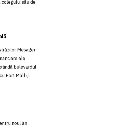
a colegului său de
ală
străzilor Mesager
financiare ale
extindă bulevardul
cu Port Mall și
pentru noul an