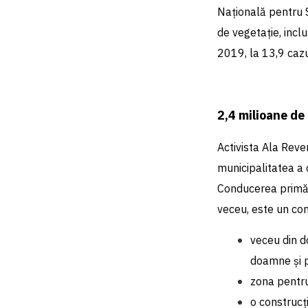
Națională pentru 
de vegetație, inclu
2019, la 13,9 cazur
2,4 milioane de
Activista Ala Reven
municipalitatea a 
Conducerea primări
veceu, este un com
veceu din d
doamne și p
zona pentru
o construcț