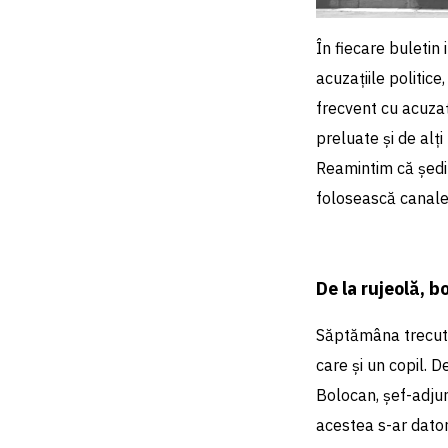
În fiecare buletin 
acuzațiile politice
frecvent cu acuzaț
preluate și de alți
Reamintim că ședin
folosească canalel
De la rujeolă, b
Săptămâna trecută s
care și un copil. 
Bolocan, șef-adjun
acestea s-ar datora