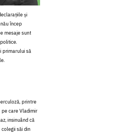
eclarațiile și
șinău încep
ste mesaje sunt
politice.
i primarului să
le.
berculoză, printre
t pe care Vladimir
haz, insinuând că
colegii săi din