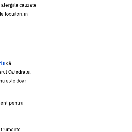
alergiile cauzate
 locuitori, în
ris
că
arul Catedralei.
„nu este doar
ment pentru
nstrumente