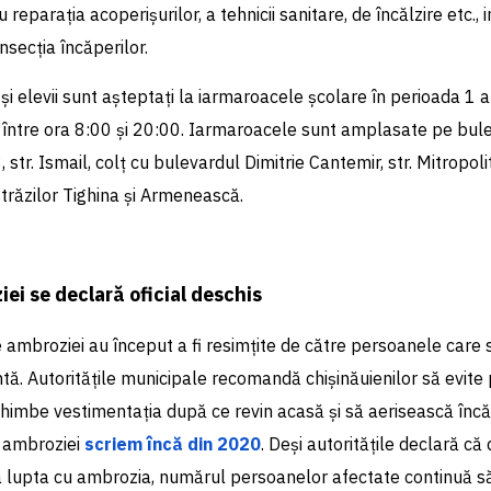
 reparația acoperișurilor, a tehnicii sanitare, de încălzire etc., i
nsecția încăperilor.
i și elevii sunt așteptați la iarmaroacele școlare în perioada 1
, între ora 8:00 și 20:00. Iarmaroacele sunt amplasate pe bul
8, str. Ismail, colț cu bulevardul Dimitrie Cantemir, str. Mitropol
străzilor Tighina și Armenească.
ei se declară oficial deschis
 ambroziei au început a fi resimțite de către persoanele care 
tă. Autoritățile municipale recomandă chișinăuienilor să evite 
chimbe vestimentația după ce revin acasă și să aerisească încă
 ambroziei
scriem încă din 2020
. Deși autoritățile declară c
 a lupta cu ambrozia, numărul persoanelor afectate continuă s