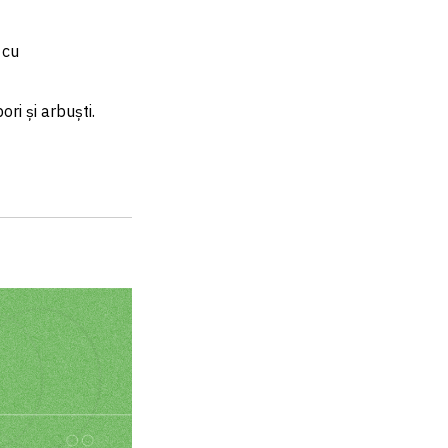
 cu
ri și arbuști.