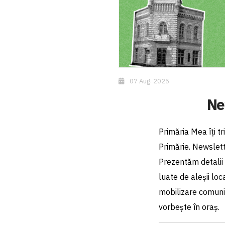
07 Aug. 2025
Ne
Primăria Mea îți t
Primărie. Newslett
Prezentăm detalii 
luate de aleșii loc
mobilizare comunit
vorbește în oraș.