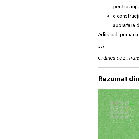
pentru angaj
o construcț
suprafața d
Adițional, primăria
***
Ordinea de zi, tran
Rezumat di