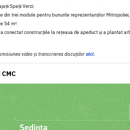
ații Spații Verzi;
ie din trei module pentru bunurile reprezentanților Mitropoliei,
e 54 m².
 a conectat construcțiile la rețeaua de apeduct și a plantat arbo
smisiunea video și transcrierea discuțiilor
aici
.
n CMC