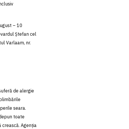
nclusiv
 august – 10
evardul Ștefan cel
itul Varlaam, nr.
suferă de alergie
plimbările
perile seara.
ă depun toate
ă crească. Agenția