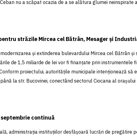
 Ceban nu a scăpat ocazia de a se alătura glumei neinspirate 
 pentru străzile Mircea cel Bătrân, Mesager și Industri
modernizarea și extinderea bulevardului Mircea cel Bătrân și 
rările de 1,5 miliarde de lei vor fi finanțate prin instrumentele 
Conform proiectului, autoritățile municipale intenționează să 
până la str. Bucovinei, conectând sectorul Ciocana al orașului 
1 septembrie continuă
tală, administrația instituțiilor desfășoară lucrări de pregătire 