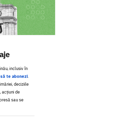
aje
nău, inclusiv în
e
să te abonezi
.
ăriei, deciziile
, acțiuni de
 presă sau se