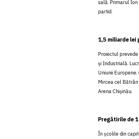
sală. Primarul Ion
partid.
1,5 miliarde lei
Proiectul prevede 
și Industrială. Luc
Uniunii Europene. 
Mircea cel Bătrân 
Arena Chișinău.
Pregătirile de 
În școlile din capi