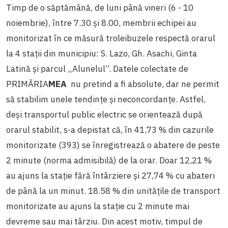
Timp de o săptămână, de luni până vineri (6 - 10
noiembrie), între 7.30 și 8.00, membrii echipei au
monitorizat în ce măsură troleibuzele respectă orarul
la 4 stații din municipiu: S. Lazo, Gh. Asachi, Ginta
Latină și parcul „Alunelul”. Datele colectate de
PRIMĂRIA
MEA
nu pretind a fi absolute, dar ne permit
să stabilim unele tendințe și neconcordanțe. Astfel,
deși transportul public electric se orientează după
orarul stabilit, s-a depistat că, în 41,73 % din cazurile
monitorizate (393) se înregistrează o abatere de peste
2 minute (norma admisibilă) de la orar. Doar 12,21 %
au ajuns la stație fără întârziere și 27,74 % cu abateri
de până la un minut. 18.58 % din unitățile de transport
monitorizate au ajuns la stație cu 2 minute mai
devreme sau mai târziu. Din acest motiv, timpul de