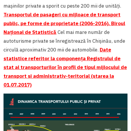
mașinilor private a sporit cu peste 200 mii de unități.
Transportul de pasageri cu mijloace de transport
public, pe forme de proprietate (2006-2016). Biroul
Național de Statistică
Cel mai mare număr de
autoturisme private se înregistrează în Chișinău, unde
circulă aproximativ 200 mii de automobile.
Date
statistice referitor la componența Registrului de
stat al transporturilor în profil de tipul mijlocului de
transport si administrativ-teritorial (starea la
01.07.2017)