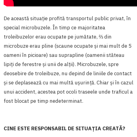
De această situație profită transportul public privat, în
special microbuzele. În timp ce majoritatea
troleibuzelor erau ocupate pe jumătate, ⅔ din
microbuze erau pline (scaune ocupate și mai mult de 5
oameni în picioare) sau suprapline (oamenii stăteau
lipiți de ferestre și unii de alții). Microbuzele, spre
deosebire de troleibuze, nu depind de liniile de contact
și se deplasează cu mai multă ușurință. Chiar și în cazul
unui accident, acestea pot ocoli traseele unde traficul a
fost blocat pe timp nedeterminat.
CINE ESTE RESPONSABIL DE SITUAȚIA CREATĂ?