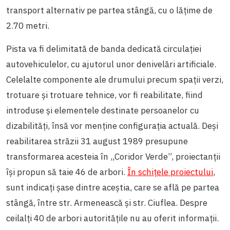
transport alternativ pe partea stângă, cu o lățime de
2.70 metri.
Pista va fi delimitată de banda dedicată circulației
autovehiculelor, cu ajutorul unor denivelări artificiale.
Celelalte componente ale drumului precum spații verzi,
trotuare și trotuare tehnice, vor fi reabilitate, fiind
introduse și elementele destinate persoanelor cu
dizabilități, însă vor menține configurația actuală. Deși
reabilitarea străzii 31 august 1989 presupune
transformarea acesteia în „Coridor Verde”, proiectanții
își propun să taie 46 de arbori.
În schițele proiectului
,
sunt indicați șase dintre aceștia, care se află pe partea
stângă, între str. Armenească și str. Ciuflea. Despre
ceilalți 40 de arbori autoritățile nu au oferit informații.