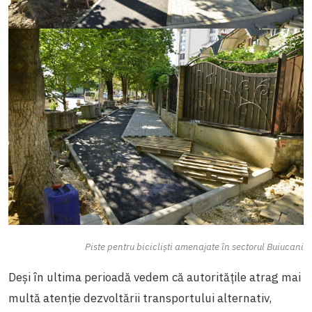
Piste pentru bicicliști amenajate în sectorul Buiucani
Deși în ultima perioadă vedem că autoritățile atrag mai
multă atenție dezvoltării transportului alternativ,