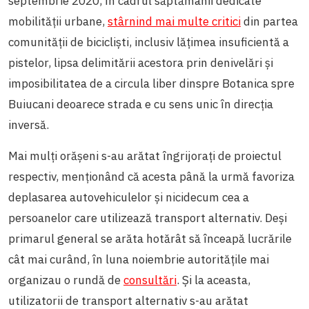
septembrie 2020, în cadrul săptămânii dedicate
mobilității urbane,
stârnind mai multe critici
din partea
comunității de bicicliști, inclusiv lățimea insuficientă a
pistelor, lipsa delimitării acestora prin denivelări și
imposibilitatea de a circula liber dinspre Botanica spre
Buiucani deoarece strada e cu sens unic în direcția
inversă.
Mai mulți orășeni s-au arătat îngrijorați de proiectul
respectiv, menționând că acesta până la urmă favoriza
deplasarea autovehiculelor și nicidecum cea a
persoanelor care utilizează transport alternativ. Deși
primarul general se arăta hotărât să înceapă lucrările
cât mai curând, în luna noiembrie autoritățile mai
organizau o rundă de
consultări
. Și la aceasta,
utilizatorii de transport alternativ s-au arătat