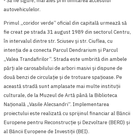
- Să fie
sigure
, mai ales prin limitarea accesului
autovehiculelor.
Primul „coridor verde” oficial din capitală urmează să
fie creat pe strada 31 august 1989 din sectorul Centru,
în intervalul dintre str. Sciusev și str. Ciuflea, cu
intenția de a conecta Parcul Dendrarium și Parcul
„Valea Trandafirilor”. Strada este umbrită din ambele
părți ale carosabilului de arbori masivi și dispune de
două benzi de circulație și de trotuare spațioase. Pe
această stradă sunt amplasate mai multe instituții
culturale, de la Muzeul de Artă până la Biblioteca
Națională „Vasile Alecsandri”. Implementarea
proiectului este realizată cu sprijinul financiar al Băncii
Europene pentru Reconstrucție și Dezvoltare (BERD) și
al Băncii Europene de Investiții (BEI).