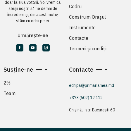
doar la ziua votării. Noi vrem ca
Codru
aleșii noștri să fie demni de
încredere și, din acest motiv,
Construim Orașul
stăm cu ochii pe ei.
Instrumente
Urmărește-ne
Contacte
Termeni și condiții
Susține-ne
Contacte
2%
echipa@primariamea.md
Team
+373 (602) 12 112
Chișinău, str. București 60