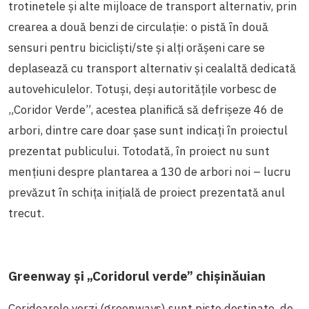
trotinetele și alte mijloace de transport alternativ, prin
crearea a două benzi de circulație: o pistă în două
sensuri pentru bicicliști/ste și alți orășeni care se
deplasează cu transport alternativ și cealaltă dedicată
autovehiculelor. Totuși, deși autoritățile vorbesc de
„Coridor Verde”, acestea planifică să defrișeze 46 de
arbori, dintre care doar șase sunt indicați în proiectul
prezentat publicului. Totodată, în proiect nu sunt
mențiuni despre plantarea a 130 de arbori noi
–
lucru
prevăzut în schița inițială de proiect prezentată anul
trecut.
Greenway și „Coridorul verde” chișinăuian
Coridoarele verzi (greenways) sunt piste destinate, de