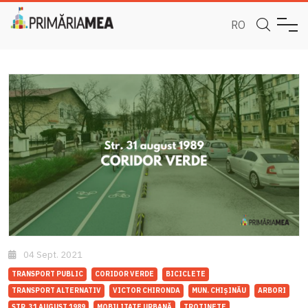
RO
04 Sept. 2021
TRANSPORT PUBLIC
CORIDOR VERDE
BICICLETE
TRANSPORT ALTERNATIV
VICTOR CHIRONDA
MUN. CHIȘINĂU
ARBORI
STR. 31 AUGUST 1989
MOBILITATE URBANĂ
TROTINETE