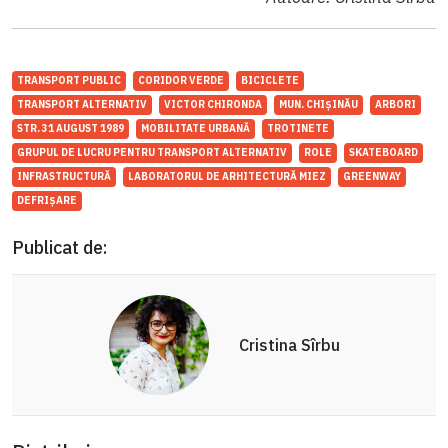
TRANSPORT PUBLIC
CORIDOR VERDE
BICICLETE
TRANSPORT ALTERNATIV
VICTOR CHIRONDA
MUN. CHIȘINĂU
ARBORI
STR. 31 AUGUST 1989
MOBILITATE URBANĂ
TROTINETE
GRUPUL DE LUCRU PENTRU TRANSPORT ALTERNATIV
ROLE
SKATEBOARD
INFRASTRUCTURĂ
LABORATORUL DE ARHITECTURĂ MIEZ
GREENWAY
DEFRIȘARE
Publicat de:
Cristina Sîrbu