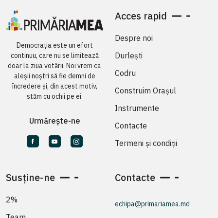
Acces rapid
Despre noi
Democrația este un efort
Durlești
continuu, care nu se limitează
doar la ziua votării. Noi vrem ca
Codru
aleșii noștri să fie demni de
încredere și, din acest motiv,
Construim Orașul
stăm cu ochii pe ei.
Instrumente
Urmărește-ne
Contacte
Termeni și condiții
Susține-ne
Contacte
2%
echipa@primariamea.md
Team