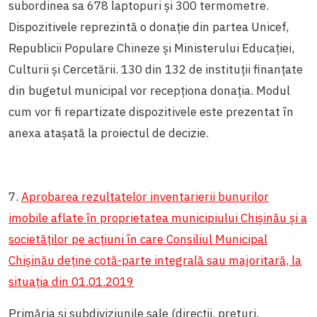
subordinea sa 678 laptopuri și 300 termometre.
Dispozitivele reprezintă o donație din partea Unicef,
Republicii Populare Chineze și Ministerului Educației,
Culturii și Cercetării. 130 din 132 de instituții finanțate
din bugetul municipal vor recepționa donația. Modul
cum vor fi repartizate dispozitivele este prezentat în
anexa atașată la proiectul de decizie.
7.
Aprobarea rezultatelor inventarierii bunurilor
imobile aflate în proprietatea municipiului Chișinău și a
societăților pe acțiuni în care Consiliul Municipal
Chișinău deține cotă-parte integrală sau majoritară, la
situația din 01.01.2019
Primăria și subdiviziunile sale (direcții, preturi,