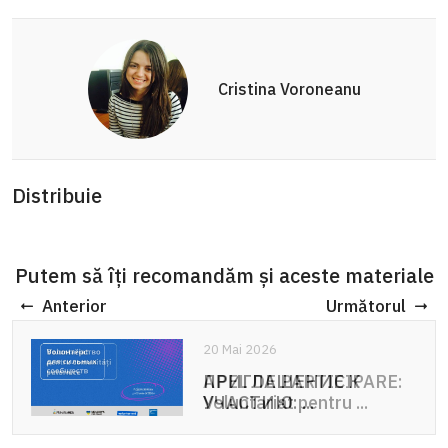
Cristina Voroneanu
Distribuie
Putem să îți recomandăm și aceste materiale
Anterior
Următorul
20 Mai 2026
20 Mai 2026
ПРИГЛАШЕНИЕ К
APEL DE PARTICIPARE:
УЧАСТИЮ: ...
Voluntariat pentru ...