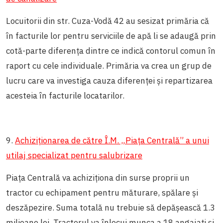
Locuitorii din str. Cuza-Vodă 42 au sesizat primăria că
în facturile lor pentru serviciile de apă li se adaugă prin
cotă-parte diferența dintre ce indică contorul comun în
raport cu cele individuale. Primăria va crea un grup de
lucru care va investiga cauza diferenței și repartizarea
acesteia în facturile locatarilor.
9.
Achiziționarea de către Î.M. „Piața Centrală” a unui
utilaj specializat pentru salubrizare
Piața Centrală va achiziționa din surse proprii un
tractor cu echipament pentru măturare, spălare și
deszăpezire. Suma totală nu trebuie să depășească 1.3
milioane lei. Tractorul va înlocui munca a 18 angajați și