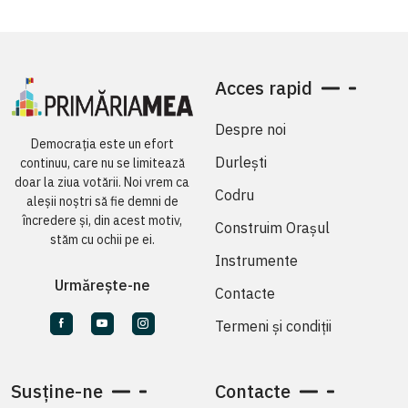
Acces rapid
Despre noi
Democrația este un efort
Durlești
continuu, care nu se limitează
doar la ziua votării. Noi vrem ca
Codru
aleșii noștri să fie demni de
încredere și, din acest motiv,
Construim Orașul
stăm cu ochii pe ei.
Instrumente
Urmărește-ne
Contacte
Termeni și condiții
Susține-ne
Contacte