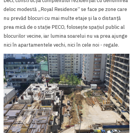
Deci, construcția complexului rezidențial cu denumirea
deloc modestă „Royal Residence” se face pe zone care
nu prevăd blocuri cu mai multe etaje și la o distanță
prea mică de o stație PECO, folosește spațiul public al
blocurilor vecine, iar lumina soarelui nu va prea ajunge
nici în apartamentele vechi, nici în cele noi - regale.