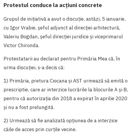
Protestul conduce la acțiuni concrete
Grupul de inițiativă a avut o discuție, astăzi, 5 ianuarie,
cu Igor Vrabie
, șeful adjunct al direcției arhitectură,
Valeriu Bogdan, șeful direcției juridice și viceprimarul
Victor Chironda.
Protestatarii au declarat pentru Primăria Mea că, în
urma discuției, s-a decis că:
1) Primăria, pretura Ciocana și AST urmează să emită o
prescriptie, care ar interzice lucrările la blocurile A și B,
pentru că autorizația din 2018 a expirat în aprilie 2020
și nu a fost prelungită.
2) Urmează să fie analizată opțiunea de a interzice
căile de acces prin curțile vecine.