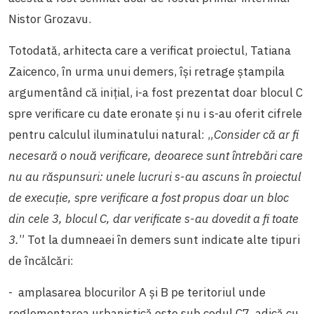
Nistor Grozavu.
Totodată, arhitecta care a verificat proiectul, Tatiana
Zaicenco, în urma unui demers, își retrage ștampila
argumentând că inițial, i-a fost prezentat doar blocul C
spre verificare cu date eronate și nu i s-au oferit cifrele
pentru calculul iluminatului natural: „
Consider că ar fi
necesară o nouă verificare, deoarece sunt întrebări care
nu au răspunsuri: unele lucruri s-au ascuns în proiectul
de execuție, spre verificare a fost propus doar un bloc
din cele 3, blocul C, dar verificate s-au dovedit a fi toate
3.
” Tot la dumneaei în demers sunt indicate alte tipuri
de încălcări:
- amplasarea blocurilor A și B pe teritoriul unde
reglementarea urbanistică este sub codul C7, adică cu