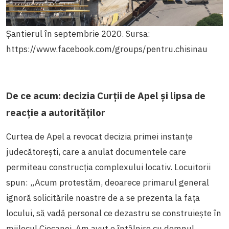
Șantierul în septembrie 2020. Sursa:
https://www.facebook.com/groups/pentru.chisinau
De ce acum: decizia Curții de Apel și lipsa de
reacție a autorităților
Curtea de Apel a revocat decizia primei instanțe
judecătorești, care a anulat documentele care
permiteau construcția complexului locativ.
Locuitorii
spun: „Acum protestăm, deoarece primarul general
ignoră solicitările noastre de a se prezenta la fața
locului, să vadă personal ce dezastru se construiește în
mijlocul Ciocanei. Am avut o întâlnire cu domnul