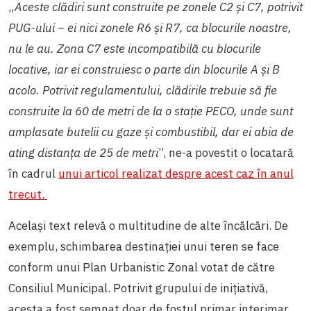
„
Aceste clădiri sunt construite pe zonele C2 și C7, potrivit
PUG-ului – ei nici zonele R6 și R7, ca blocurile noastre,
nu le au. Zona C7 este incompatibilă cu blocurile
locative, iar ei construiesc o parte din blocurile A și B
acolo. Potrivit regulamentului, clădirile trebuie să fie
construite la 60 de metri de la o stație PECO, unde sunt
amplasate butelii cu gaze și combustibil, dar ei abia de
ating distanța de 25 de metri
”, ne-a povestit o locatară
în cadrul
unui articol realizat despre acest caz în anul
trecut.
Același text relevă o multitudine de alte încălcări. De
exemplu, schimbarea destinației unui teren se face
conform unui Plan Urbanistic Zonal votat de către
Consiliul Municipal. Potrivit grupului de inițiativă,
acesta a fost semnat doar de fostul primar interimar