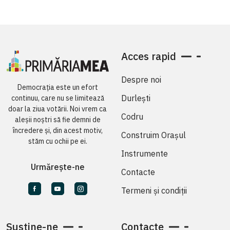
Acces rapid
Despre noi
Democrația este un efort
Durlești
continuu, care nu se limitează
doar la ziua votării. Noi vrem ca
Codru
aleșii noștri să fie demni de
încredere și, din acest motiv,
Construim Orașul
stăm cu ochii pe ei.
Instrumente
Urmărește-ne
Contacte
Termeni și condiții
Susține-ne
Contacte