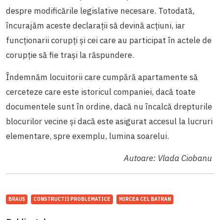
despre modificările legislative necesare. Totodată,
încurajăm aceste declarații să devină acțiuni, iar
funcționarii corupți și cei care au participat în actele de
corupție să fie trași la răspundere.
Îndemnăm locuitorii care cumpără apartamente să
cerceteze care este istoricul companiei, dacă toate
documentele sunt în ordine, dacă nu încalcă drepturile
blocurilor vecine și dacă este asigurat accesul la lucruri
elementare, spre exemplu, lumina soarelui.
Autoare: Vlada Ciobanu
BRAUS
CONSTRUCTII PROBLEMATICE
MIRCEA CEL BATRAN