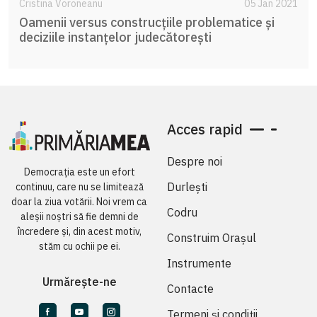
Cristina Voroneanu
05 Jan 2021
Oamenii versus construcțiile problematice și
deciziile instanțelor judecătorești
Acces rapid
Despre noi
Democrația este un efort
Durlești
continuu, care nu se limitează
doar la ziua votării. Noi vrem ca
Codru
aleșii noștri să fie demni de
încredere și, din acest motiv,
Construim Orașul
stăm cu ochii pe ei.
Instrumente
Urmărește-ne
Contacte
Termeni și condiții