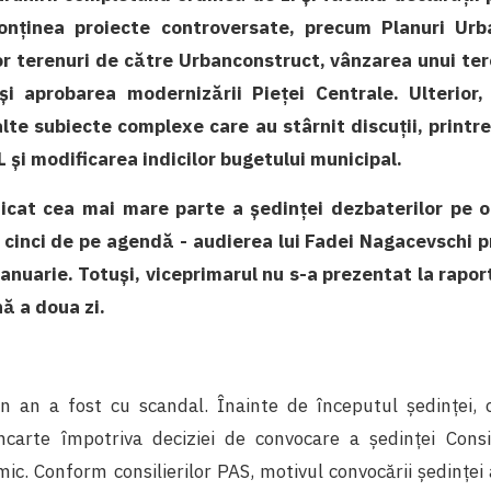
conținea proiecte controversate, precum Planuri Urb
or terenuri de către Urbanconstruct, vânzarea unui ter
i aprobarea modernizării Pieței Centrale. Ulterior
lte subiecte complexe care au stârnit discuții, printre
și modificarea indicilor bugetului municipal.
cat cea mai mare parte a ședinței dezbaterilor pe o
l cinci de pe agendă - audierea lui Fadei Nagacevschi 
ianuarie. Totuși, viceprimarul nu s-a prezentat la raport 
nă a doua zi.
n an a fost cu scandal. Înainte de începutul ședinței, c
carte împotriva deciziei de convocare a ședinței Consi
c. Conform consilierilor PAS, motivul convocării ședinței a