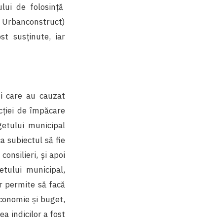
lui de folosință
re Urbanconstruct)
st susținute, iar
i care au cauzat
acției de împăcare
getului municipal
a subiectul să fie
consilieri, și apoi
etului municipal,
ar permite să facă
economie și buget,
a indicilor a fost