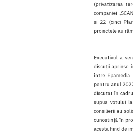
(privatizarea te
companiei „SCAN
și 22 (cinci Pla
proiectele au răm
Executivul a ve
discuții aprinse 
între Epamedia S
pentru anul 2022.
discutat în cadrul
supus votului la
consilierii au so
cunoștință în pro
acesta fiind de i