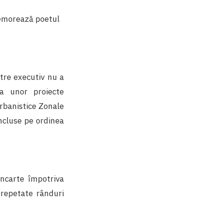
omemorează poetul
tre executiv nu a
ea unor proiecte
Urbanistice Zonale
incluse pe ordinea
carte împotriva
n repetate rânduri