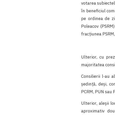
votarea subiectel
în beneficiul com
pe ordinea de zi
Poleacov (PSRM) 
fracțiunea PSRM, î
Ulterior, cu pre
majoritatea consil
Consilierii l-au
ședință, deși, co
PCRM, PUN sau P
Ulterior, aleșii 
aproximativ dou