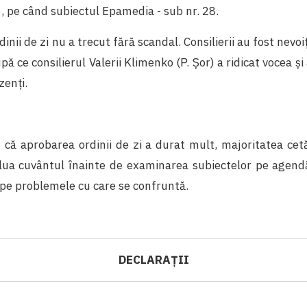
6, pe când subiectul Epamedia - sub nr. 28.
inii de zi nu a trecut fără scandal. Consilierii au fost nevoi
ă ce consilierul Valerii Klimenko (P. Șor) a ridicat vocea și 
zenți.
 că aprobarea ordinii de zi a durat mult, majoritatea cetă
 lua cuvântul înainte de examinarea subiectelor pe agendă
 pe problemele cu care se confruntă.
DECLARAȚII