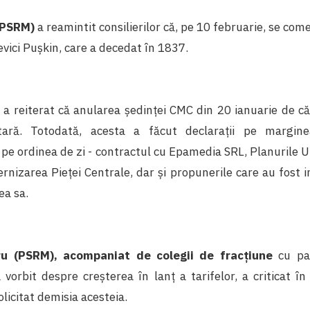
 (PSRM)
a reamintit consilierilor că, pe 10 februarie, se c
vici Pușkin, care a decedat în 1837.
a reiterat că anularea ședinței CMC din 20 ianuarie de că
ară. Totodată, acesta a făcut declarații pe margin
pe ordinea de zi - contractul cu Epamedia SRL, Planurile 
rnizarea Pieței Centrale, dar și propunerile care au fost 
ea sa.
ru (PSRM), acompaniat de colegii de fracțiune
cu pan
 vorbit despre creșterea în lanț a tarifelor, a criticat î
olicitat demisia acesteia.