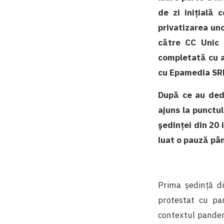
de zi inițială 
privatizarea un
către CC Unic ș
completată cu a
cu Epamedia SRL 
După ce au dedi
ajuns la punctu
ședinței din 20 
luat o pauză pâ
Prima ședință di
protestat cu pan
contextul pandemi