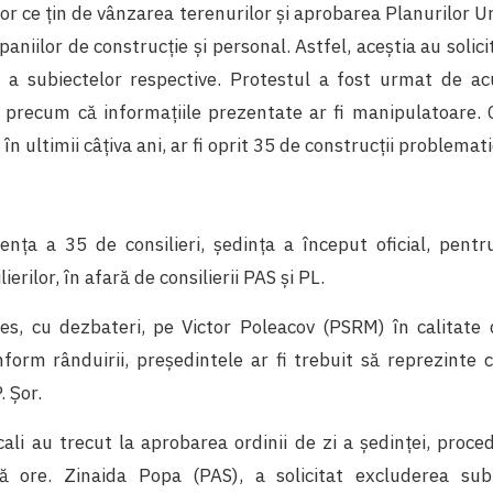
or ce țin de vânzarea terenurilor și aprobarea Planurilor U
paniilor de construcție și personal. Astfel, aceștia au solic
 a subiectelor respective. Protestul a fost urmat de acuz
precum că informațiile prezentate ar fi manipulatoare. 
n ultimii câțiva ani, ar fi oprit 35 de construcții problemat
zența a 35 de consilieri, ședința a început oficial, pent
ierilor, în afară de consilierii PAS și PL.
 ales, cu dezbateri, pe Victor Poleacov (PSRM) în calitate
nform rânduirii, președintele ar fi trebuit să reprezinte 
. Șor.
locali au trecut la aprobarea ordinii de zi a ședinței, proc
ă ore. Zinaida Popa (PAS), a solicitat excluderea subi