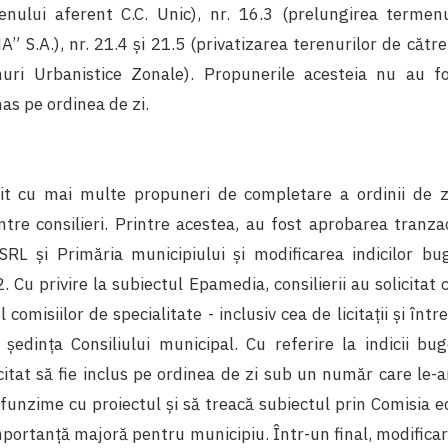
renului aferent C.C. Unic), nr. 16.3 (
prelungirea termenu
A” S.A.
), nr. 21.4 și 21.5 (privatizarea terenurilor de căt
nuri Urbanistice Zonale). Propunerile acesteia nu au fo
as pe ordinea de zi.
nit cu mai multe propuneri de completare a ordinii de z
între consilieri. Printre acestea, au fost aprobarea tranz
RL și Primăria municipiului și modificarea indicilor bu
 Cu privire la subiectul Epamedia, consilierii au solicitat c
 comisiilor de specialitate - inclusiv cea de licitații și între 
 ședința Consiliului municipal. Cu referire la indicii bug
licitat să fie inclus pe ordinea de zi sub un număr care le-
funzime cu proiectul și să treacă subiectul prin Comisia 
mportanță majoră pentru municipiu. Într-un final, modificare