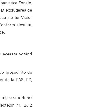
rbanistice Zonale,
itat excluderea de
ațiile lui Victor
Conform alesului,
ice.
ru aceasta votând
 de președinte de
cei de la PAS, PD,
edură care a durat
ectelor nr. 16.2