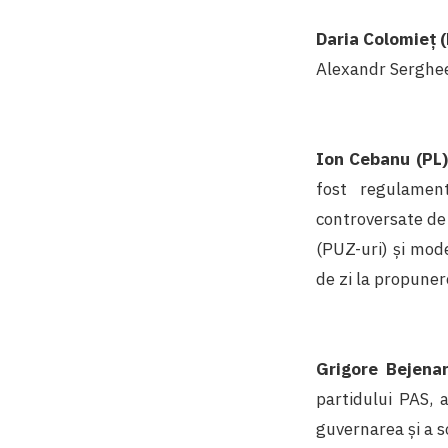
Daria Colomieț
Alexandr Serghee
Ion Cebanu (PL)
fost regulament
controversate de 
(PUZ-uri) și mode
de zi la propuner
Grigore Bejena
partidului PAS, a
guvernarea și a s