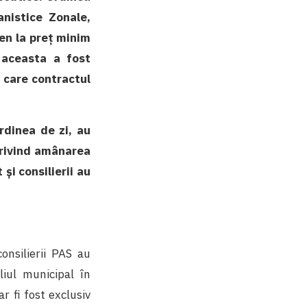
anistice Zonale,
en la preț minim
, aceasta a fost
 care contractul
rdinea de zi, au
privind amânarea
și consilierii au
onsilierii PAS au
liul municipal în
r fi fost exclusiv