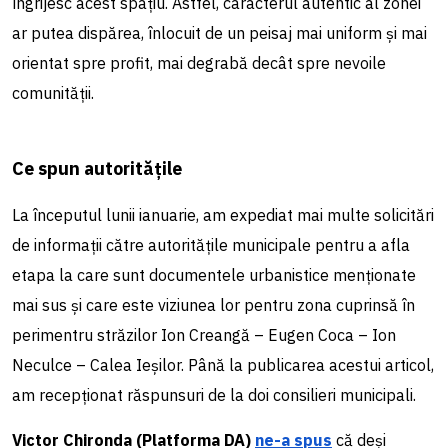
îngrijesc acest spațiu. Astfel, caracterul autentic al zonei
ar putea dispărea, înlocuit de un peisaj mai uniform și mai
orientat spre profit, mai degrabă decât spre nevoile
comunității.
Ce spun autoritățile
La începutul lunii ianuarie, am expediat mai multe solicitări
de informații către autoritățile municipale pentru a afla
etapa la care sunt documentele urbanistice menționate
mai sus și care este viziunea lor pentru zona cuprinsă în
perimentru străzilor Ion Creangă – Eugen Coca – Ion
Neculce – Calea Ieșilor. Până la publicarea acestui articol,
am recepționat răspunsuri de la doi consilieri municipali.
Victor Chironda (Platforma DA)
ne-a spus
că deși