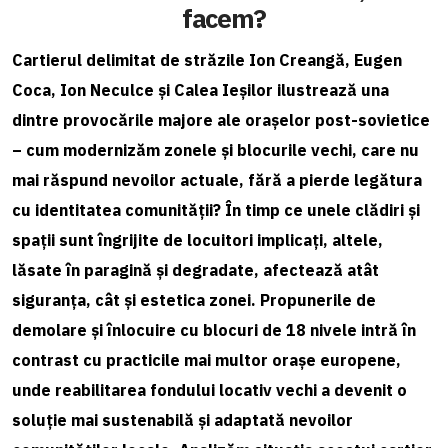
facem?
Cartierul delimitat de străzile Ion Creangă, Eugen
Coca, Ion Neculce și Calea Ieșilor ilustrează una
dintre provocările majore ale orașelor post-sovietice
– cum modernizăm zonele și blocurile vechi, care nu
mai răspund nevoilor actuale, fără a pierde legătura
cu identitatea comunității? În timp ce unele clădiri și
spații sunt îngrijite de locuitori implicați, altele,
lăsate în paragină și degradate, afectează atât
siguranța, cât și estetica zonei. Propunerile de
demolare și înlocuire cu blocuri de 18 nivele intră în
contrast cu practicile mai multor orașe europene,
unde reabilitarea fondului locativ vechi a devenit o
soluție mai sustenabilă și adaptată nevoilor