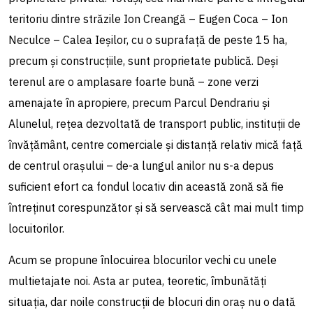
teritoriu dintre străzile Ion Creangă – Eugen Coca – Ion
Neculce – Calea Ieșilor, cu o suprafață de peste 15 ha,
precum și construcțiile, sunt proprietate publică. Deși
terenul are o amplasare foarte bună – zone verzi
amenajate în apropiere, precum Parcul Dendrariu și
Alunelul, rețea dezvoltată de transport public, instituții de
învățământ, centre comerciale și distanță relativ mică față
de centrul orașului – de-a lungul anilor nu s-a depus
suficient efort ca fondul locativ din această zonă să fie
întreținut corespunzător și să servească cât mai mult timp
locuitorilor.
Acum se propune înlocuirea blocurilor vechi cu unele
multietajate noi. Asta ar putea, teoretic, îmbunătăți
situația, dar noile construcții de blocuri din oraș nu o dată