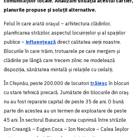
comunităților locale. Analizăm situația acestui cartier,
planurile propuse și soluții alternative.
Felul în care arată orașul – arhitectura clădirilor,
planificarea străzilor, aspectul locuințelor și al spațiilor
publice –
influențează
direct calitatea vieții noastre.
Blocurile în care trăim, trotuarele pe care mergem și
clădirile pe lângă care trecem zilnic ne modelează
dispoziția, sănătatea mintală și relațiile cu ceilalți.
În Chișinău, peste 200.000 de locuitori
trăiesc
în blocuri
cu stare tehnică precară. Jumătate din blocurile din oraș
nu au fost reparate capital de peste 35 de ani. O bună
parte din acestea au un termen de exploatare de peste
45 ani. În sectorul Buiucani, zona cuprinsă între străzile
Ion Creangă – Eugen Coca – Ion Neculce – Calea Ieșilor