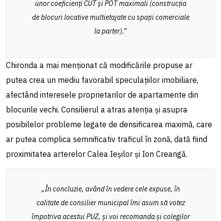
unor coeficienți CUT și POT maximali (construcția
de blocuri locative multietajate cu spații comerciale
la parter).”
Chironda a mai menționat că modificările propuse ar
putea crea un mediu favorabil speculațiilor imobiliare,
afectând interesele proprietarilor de apartamente din
blocurile vechi. Consilierul a atras atenția și asupra
posibilelor probleme legate de densificarea maximă, care
ar putea complica semnificativ traficul în zonă, dată fiind
proximitatea arterelor Calea Ieșilor și Ion Creangă.
„În concluzie, având în vedere cele expuse, în
calitate de consilier municipal îmi asum să votez
împotriva acestui PUZ, și voi recomanda și colegilor