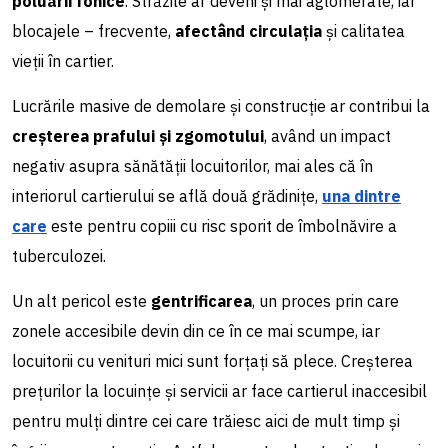
poluării fonice
. Străzile ar deveni și mai aglomerate, iar
blocajele – frecvente,
afectând circulația
și calitatea
vieții în cartier.
Lucrările masive de demolare și construcție ar contribui la
creșterea prafului și zgomotului
, având un impact
negativ asupra sănătății locuitorilor, mai ales că în
interiorul cartierului se află două grădinițe,
una dintre
care
este pentru copiii cu risc sporit de îmbolnăvire a
tuberculozei.
Un alt pericol este
gentrificarea
, un proces prin care
zonele accesibile devin din ce în ce mai scumpe, iar
locuitorii cu venituri mici sunt forțați să plece. Creșterea
prețurilor la locuințe și servicii ar face cartierul inaccesibil
pentru mulți dintre cei care trăiesc aici de mult timp și