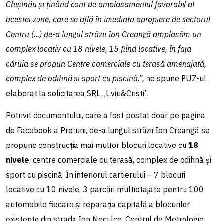
Chișinău și ținând cont de amplasamentul favorabil al
acestei zone, care se află în imediata apropiere de sectorul
Centru (...) de-a lungul străzii Ion Creangă amplasăm un
complex locativ cu 18 nivele, 15 fiind locative, în fața
căruia se propun Centre comerciale cu terasă amenajată,
complex de odihnă și sport cu piscină.”,
ne spune PUZ-ul
elaborat la solicitarea SRL „Liviu&Cristi”.
Potrivit documentului, care a fost postat doar pe pagina
de Facebook a Preturii, de-a lungul străzii Ion Creangă se
propune construcția mai multor blocuri locative cu
18
nivele
, centre comerciale cu terasă, complex de odihnă și
sport cu piscină. În interiorul cartierului – 7 blocuri
locative cu 10 nivele, 3 parcări multietajate pentru 100
automobile fiecare și reparația capitală a blocurilor
existente din strada Ion Neculce. Centrul de Metrologie