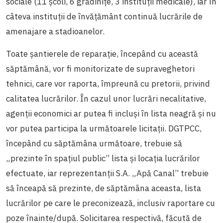
sociale (11 școli, 6 grădinițe, 3 instituții medicale), iar în
câteva instituții de învățământ continuă lucrările de
amenajare a stadioanelor.
Toate șantierele de reparație, începând cu această
săptămână, vor fi monitorizate de supraveghetori
tehnici, care vor raporta, împreună cu pretorii, privind
calitatea lucrărilor. În cazul unor lucrări necalitative,
agenții economici ar putea fi incluși în lista neagră și nu
vor putea participa la următoarele licitații. DGTPCC,
începând cu săptămâna următoare, trebuie să
„prezinte în spațiul public” lista și locația lucrărilor
efectuate, iar reprezentanții S.A. „Apă Canal” trebuie
să înceapă să prezinte, de săptămâna aceasta, lista
lucrărilor pe care le preconizează, inclusiv raportare cu
poze înainte/după. Solicitarea respectivă, făcută de