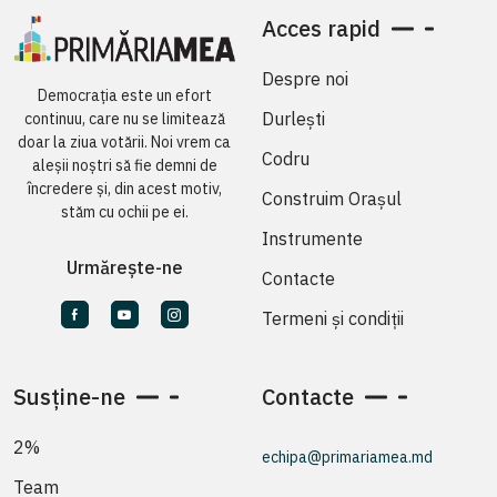
Acces rapid
Despre noi
Democrația este un efort
Durlești
continuu, care nu se limitează
doar la ziua votării. Noi vrem ca
Codru
aleșii noștri să fie demni de
încredere și, din acest motiv,
Construim Orașul
stăm cu ochii pe ei.
Instrumente
Urmărește-ne
Contacte
Termeni și condiții
Susține-ne
Contacte
2%
echipa@primariamea.md
Team