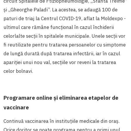
circuit Spitalele de Ftiziopneumologie, „Sfânta Treime”
și „Gheorghe Paladi”. La acestea, se adaugă 100 de
paturi de triaj la Centrul COVID-19, aflat la Moldexpo -
ultimul care rămâne funcțional în cazul închiderii
celorlalte secții în spitalele municipale. Unele secții vor
fi reutilizate pentru tratarea persoanelor cu simptome
de lungă durată după tratarea infectării, iar în cazul
apariției unui nou val, secțiile vor reveni la tratarea
celor bolnavi.
Programare online și eliminarea etapelor de
vaccinare
Continuă vaccinarea în instituțiile medicale din oraș.
Orice doritor se poate programa pentru a primi unul