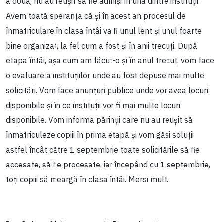
a doua, nu au reușit să fie admiși în una dintre instituții.
Avem toată speranța că și în acest an procesul de
înmatriculare în clasa întâi va fi unul lent și unul foarte
bine organizat, la fel cum a fost și în anii trecuți. După
etapa întâi, așa cum am făcut-o și în anul trecut, vom face
o evaluare a instituțiilor unde au fost depuse mai multe
solicitări. Vom face anunțuri publice unde vor avea locuri
disponibile și în ce instituții vor fi mai multe locuri
disponibile. Vom informa părinții care nu au reușit să
înmatriculeze copiii în prima etapă și vom găsi soluții
astfel încât către 1 septembrie toate solicitările să fie
accesate, să fie procesate, iar începând cu 1 septembrie,
toți copiii să meargă în clasa întâi. Mersi mult.