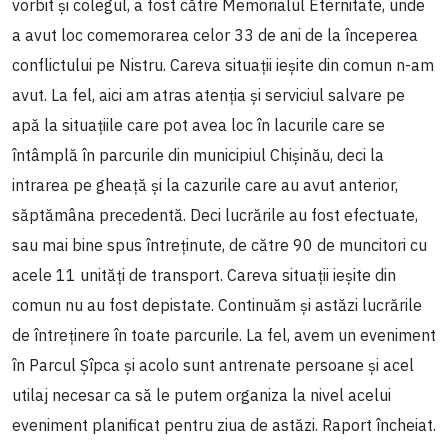
vorbit și colegul, a fost către Memorialul Eternitate, unde
a avut loc comemorarea celor 33 de ani de la începerea
conflictului pe Nistru. Careva situații ieșite din comun n-am
avut. La fel, aici am atras atenția și serviciul salvare pe
apă la situațiile care pot avea loc în lacurile care se
întâmplă în parcurile din municipiul Chișinău, deci la
intrarea pe gheață și la cazurile care au avut anterior,
săptămâna precedentă. Deci lucrările au fost efectuate,
sau mai bine spus întreținute, de către 90 de muncitori cu
acele 11 unități de transport. Careva situații ieșite din
comun nu au fost depistate. Continuăm și astăzi lucrările
de întreținere în toate parcurile. La fel, avem un eveniment
în Parcul Șîpca și acolo sunt antrenate persoane și acel
utilaj necesar ca să le putem organiza la nivel acelui
eveniment planificat pentru ziua de astăzi. Raport încheiat.