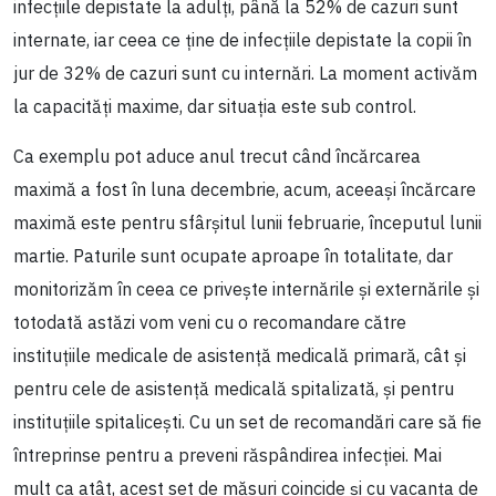
infecțiile depistate la adulți, până la 52% de cazuri sunt
internate, iar ceea ce ține de infecțiile depistate la copii în
jur de 32% de cazuri sunt cu internări. La moment activăm
la capacități maxime, dar situația este sub control.
Ca exemplu pot aduce anul trecut când încărcarea
maximă a fost în luna decembrie, acum, aceeași încărcare
maximă este pentru sfârșitul lunii februarie, începutul lunii
martie. Paturile sunt ocupate aproape în totalitate, dar
monitorizăm în ceea ce privește internările și externările și
totodată astăzi vom veni cu o recomandare către
instituțiile medicale de asistență medicală primară, cât și
pentru cele de asistență medicală spitalizată, și pentru
instituțiile spitalicești. Cu un set de recomandări care să fie
întreprinse pentru a preveni răspândirea infecției. Mai
mult ca atât, acest set de măsuri coincide și cu vacanța de