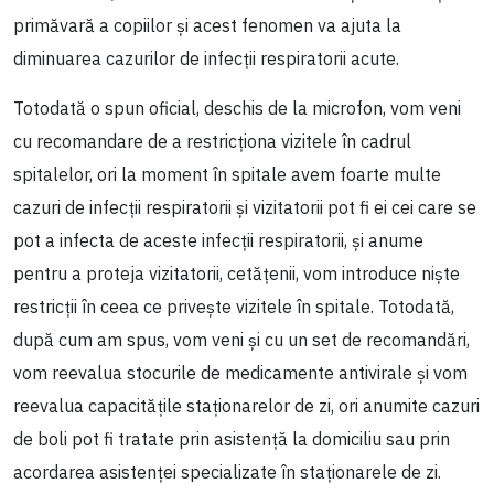
primăvară a copiilor și acest fenomen va ajuta la
diminuarea cazurilor de infecții respiratorii acute.
Totodată o spun oficial, deschis de la microfon, vom veni
cu recomandare de a restricționa vizitele în cadrul
spitalelor, ori la moment în spitale avem foarte multe
cazuri de infecții respiratorii și vizitatorii pot fi ei cei care se
pot a infecta de aceste infecții respiratorii, și anume
pentru a proteja vizitatorii, cetățenii, vom introduce niște
restricții în ceea ce privește vizitele în spitale. Totodată,
după cum am spus, vom veni și cu un set de recomandări,
vom reevalua stocurile de medicamente antivirale și vom
reevalua capacitățile staționarelor de zi, ori anumite cazuri
de boli pot fi tratate prin asistență la domiciliu sau prin
acordarea asistenței specializate în staționarele de zi.