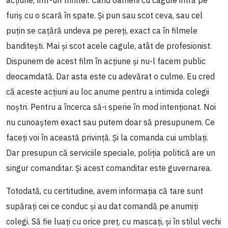
furiș cu o scară în spate. Și pun sau scot ceva, sau cel
puțin se cațără undeva pe pereți, exact ca în filmele
banditești. Mai și scot acele cagule, atât de profesionist.
Dispunem de acest film în acțiune și nu-l facem public
deocamdată. Dar asta este cu adevărat o culme. Eu cred
că aceste acțiuni au loc anume pentru a intimida colegii
noștri. Pentru a încerca să-i sperie în mod intenționat. Noi
nu cunoaștem exact sau putem doar să presupunem. Ce
faceți voi în această privință. Și la comanda cui umblați.
Dar presupun că serviciile speciale, poliția politică are un
singur comanditar. Și acest comanditar este guvernarea.
Totodată, cu certitudine, avem informația că tare sunt
supărați cei ce conduc și au dat comandă pe anumiți
colegi. Să fie luați cu orice preț, cu mascați, și în stilul vechi