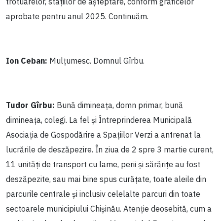
trotuarelor, stațiilor de așteptare, conform graficelor
aprobate pentru anul 2025. Continuăm.
Ion Ceban:
Mulțumesc. Domnul Gîrbu.
Tudor Gîrbu:
Bună dimineața, domn primar, bună
dimineața, colegi. La fel și Întreprinderea Municipală
Asociația de Gospodărire a Spațiilor Verzi a antrenat la
lucrările de deszăpezire. În ziua de 2 spre 3 martie curent,
11 unități de transport cu lame, perii și sărărițe au fost
deszăpezite, sau mai bine spus curățate, toate aleile din
parcurile centrale și inclusiv celelalte parcuri din toate
sectoarele municipiului Chișinău. Atenție deosebită, cum a