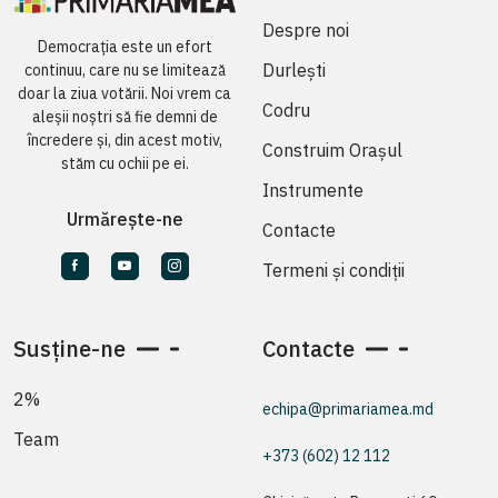
Despre noi
Democrația este un efort
Durlești
continuu, care nu se limitează
doar la ziua votării. Noi vrem ca
Codru
aleșii noștri să fie demni de
încredere și, din acest motiv,
Construim Orașul
stăm cu ochii pe ei.
Instrumente
Urmărește-ne
Contacte
Termeni și condiții
Susține-ne
Contacte
2%
echipa@primariamea.md
Team
+373 (602) 12 112