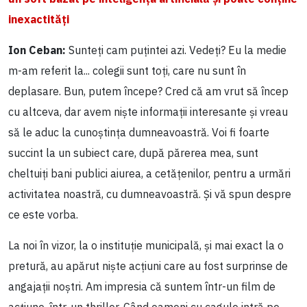
inexactități
Ion Ceban:
Sunteți cam puțintei azi. Vedeți? Eu la medie
m-am referit la... colegii sunt toți, care nu sunt în
deplasare. Bun, putem începe? Cred că am vrut să încep
cu altceva, dar avem niște informații interesante și vreau
să le aduc la cunoștința dumneavoastră. Voi fi foarte
succint la un subiect care, după părerea mea, sunt
cheltuiți bani publici aiurea, a cetățenilor, pentru a urmări
activitatea noastră, cu dumneavoastră. Și vă spun despre
ce este vorba.
La noi în vizor, la o instituție municipală, și mai exact la o
pretură, au apărut niște acțiuni care au fost surprinse de
angajații noștri. Am impresia că suntem într-un film de
acțiune, într-un thriller. Când oameni cu cagule intră pe