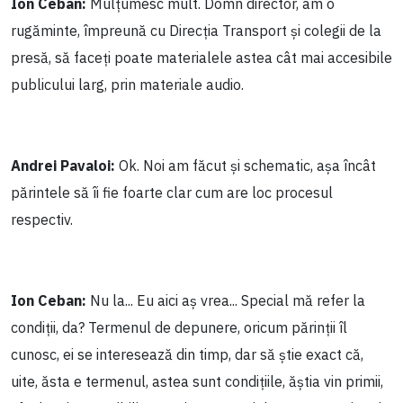
Ion Ceban:
Mulțumesc mult. Domn director, am o
rugăminte, împreună cu Direcția Transport și colegii de la
presă, să faceți poate materialele astea cât mai accesibile
publicului larg, prin materiale audio.
Andrei Pavaloi:
Ok. Noi am făcut și schematic, așa încât
părintele să îi fie foarte clar cum are loc procesul
respectiv.
Ion Ceban:
Nu la... Eu aici aș vrea... Special mă refer la
condiții, da? Termenul de depunere, oricum părinții îl
cunosc, ei se interesează din timp, dar să știe exact că,
uite, ăsta e termenul, astea sunt condițiile, ăștia vin primii,