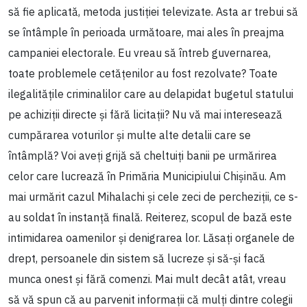
să fie aplicată, metoda justiției televizate. Asta ar trebui să
se întâmple în perioada următoare, mai ales în preajma
campaniei electorale. Eu vreau să întreb guvernarea,
toate problemele cetățenilor au fost rezolvate? Toate
ilegalitățile criminalilor care au delapidat bugetul statului
pe achiziții directe și fără licitații? Nu vă mai interesează
cumpărarea voturilor și multe alte detalii care se
întâmplă? Voi aveți grijă să cheltuiți banii pe urmărirea
celor care lucrează în Primăria Municipiului Chișinău. Am
mai urmărit cazul Mihalachi și cele zeci de percheziții, ce s-
au soldat în instanță finală. Reiterez, scopul de bază este
intimidarea oamenilor și denigrarea lor. Lăsați organele de
drept, persoanele din sistem să lucreze și să-și facă
munca onest și fără comenzi. Mai mult decât atât, vreau
să vă spun că au parvenit informații că mulți dintre colegii