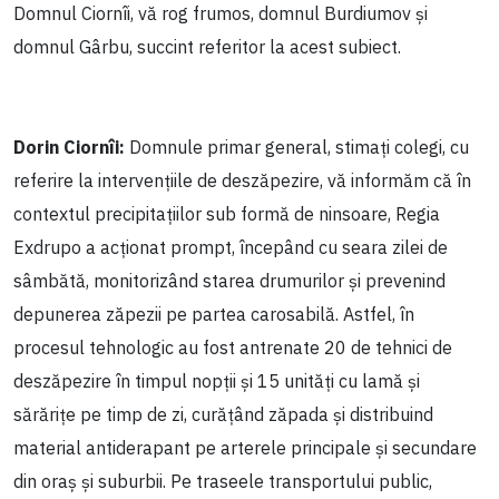
Domnul Ciornîi, vă rog frumos, domnul Burdiumov și
domnul Gârbu, succint referitor la acest subiect.
Dorin Ciornîi:
Domnule primar general, stimați colegi, cu
referire la intervențiile de deszăpezire, vă informăm că în
contextul precipitațiilor sub formă de ninsoare, Regia
Exdrupo a acționat prompt, începând cu seara zilei de
sâmbătă, monitorizând starea drumurilor și prevenind
depunerea zăpezii pe partea carosabilă. Astfel, în
procesul tehnologic au fost antrenate 20 de tehnici de
deszăpezire în timpul nopții și 15 unități cu lamă și
sărărițe pe timp de zi, curățând zăpada și distribuind
material antiderapant pe arterele principale și secundare
din oraș și suburbii. Pe traseele transportului public,