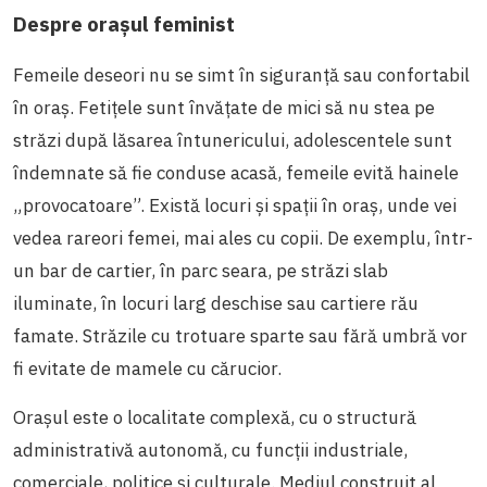
Despre orașul feminist
Femeile deseori nu se simt în siguranță sau confortabil
în oraș. Fetițele sunt învățate de mici să nu stea pe
străzi după lăsarea întunericului, adolescentele sunt
îndemnate să fie conduse acasă, femeile evită hainele
„provocatoare”. Există locuri și spații în oraș, unde vei
vedea rareori femei, mai ales cu copii. De exemplu, într-
un bar de cartier, în parc seara, pe străzi slab
iluminate, în locuri larg deschise sau cartiere rău
famate. Străzile cu trotuare sparte sau fără umbră vor
fi evitate de mamele cu cărucior.
Orașul este o localitate complexă, cu o structură
administrativă autonomă, cu funcții industriale,
comerciale, politice și culturale. Mediul construit al