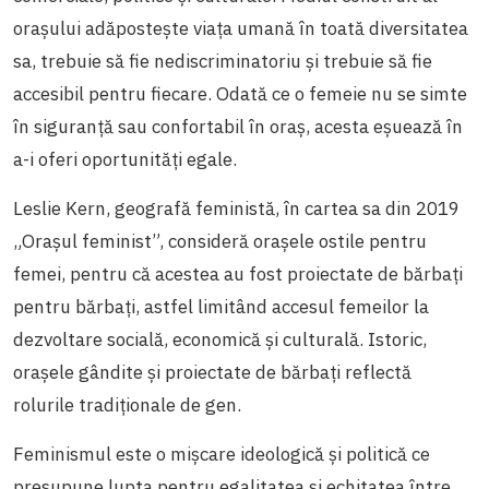
orașului adăpostește viața umană în toată diversitatea
sa, trebuie să fie nediscriminatoriu și trebuie să fie
accesibil pentru fiecare. Odată ce o femeie nu se simte
în siguranță sau confortabil în oraș, acesta eșuează în
a-i oferi oportunități egale.
Leslie Kern, geografă feministă, în cartea sa din 2019
„Orașul feminist”, consideră orașele ostile pentru
femei, pentru că acestea au fost proiectate de bărbați
pentru bărbați, astfel limitând accesul femeilor la
dezvoltare socială, economică și culturală. Istoric,
orașele gândite și proiectate de bărbați reflectă
rolurile tradiționale de gen.
Feminismul este o mișcare ideologică și politică ce
presupune lupta pentru egalitatea și echitatea între