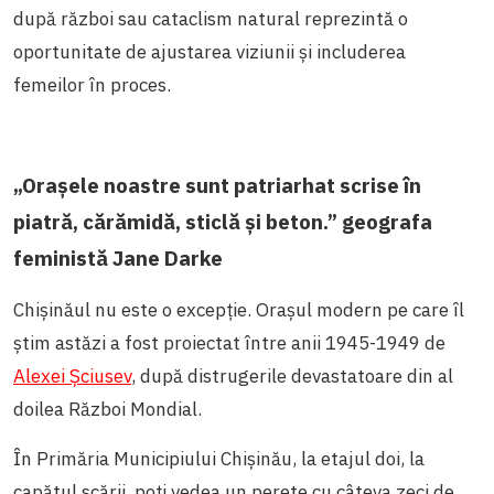
după război sau cataclism natural reprezintă o
oportunitate de ajustarea viziunii și includerea
femeilor în proces.
„Orașele noastre sunt patriarhat scrise în
piatră, cărămidă, sticlă și beton.” geografa
feministă Jane Darke
Chișinăul nu este o excepție. Oraşul modern pe care îl
ştim astăzi a fost proiectat între anii 1945-1949 de
Alexei Şciusev
, după distrugerile devastatoare din al
doilea Război Mondial.
În Primăria Municipiului Chișinău, la etajul doi, la
capătul scării, poți vedea un perete cu câteva zeci de