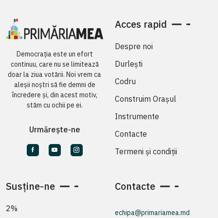
Acces rapid
Despre noi
Democrația este un efort
Durlești
continuu, care nu se limitează
doar la ziua votării. Noi vrem ca
Codru
aleșii noștri să fie demni de
încredere și, din acest motiv,
Construim Orașul
stăm cu ochii pe ei.
Instrumente
Urmărește-ne
Contacte
Termeni și condiții
Susține-ne
Contacte
2%
echipa@primariamea.md