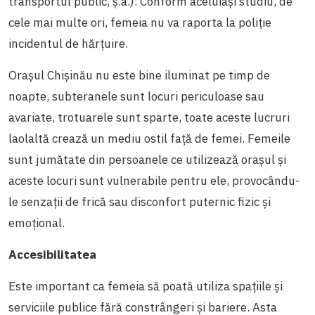
transportul public, ș.a.). Conform aceluiași studiu, de
cele mai multe ori, femeia nu va raporta la poliție
incidentul de hărțuire.
Orașul Chișinău nu este bine iluminat pe timp de
noapte, subteranele sunt locuri periculoase sau
avariate, trotuarele sunt sparte, toate aceste lucruri
laolaltă crează un mediu ostil față de femei. Femeile
sunt jumătate din persoanele ce utilizează orașul și
aceste locuri sunt vulnerabile pentru ele, provocându-
le senzații de frică sau disconfort puternic fizic și
emoțional.
Accesibilitatea
Este important ca femeia să poată utiliza spațiile și
serviciile publice fără constrângeri și bariere. Asta