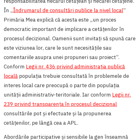
responsabilitatea fiecărui cetățean și fiecărei cetățene.
În „
Îndrumarul de consultări publice la nivel local
”
Primăria Mea explică că acesta este „un proces
democratic important de implicare a cetățenilor în
procesul decizional. Oamenii sunt invitați să spună care
este viziunea lor, care le sunt necesitățile sau
comentariile asupra unei propuneri sau proiect”.
Conform
Legii nr. 436 privind administraţia publică
locală
populația trebuie consultată în problemele de
interes local care preocupă o parte din populaţia
unităţii administrativ-teritoriale. Iar conform
Legii nr.
239 privind transparenţa în procesul decizional
consultările pot și efectuate și la propunerea
cetățenilor, pe lângă cea a APL.
Abordările participative și sensibile la gen înseamnă