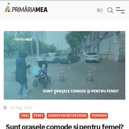
RO
25 Aug. 2022
ORAS
FEMEI
GENDER MAINSTREAMING
FEMINISM
Sunt orașele comode și pentru femei?