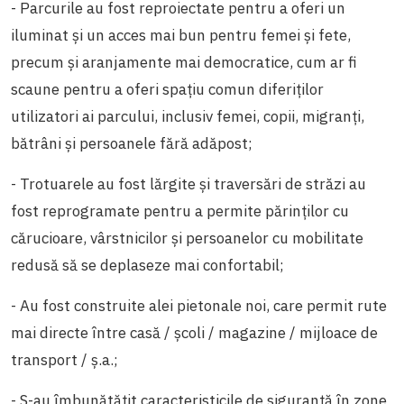
- Parcurile au fost reproiectate pentru a oferi un
iluminat și un acces mai bun pentru femei și fete,
precum și aranjamente mai democratice, cum ar fi
scaune pentru a oferi spațiu comun diferiților
utilizatori ai parcului, inclusiv femei, copii, migranți,
bătrâni și persoanele fără adăpost;
- Trotuarele au fost lărgite și traversări de străzi au
fost reprogramate pentru a permite părinților cu
cărucioare, vârstnicilor și persoanelor cu mobilitate
redusă să se deplaseze mai confortabil;
- Au fost construite alei pietonale noi, care permit rute
mai directe între casă / școli / magazine / mijloace de
transport / ș.a.;
- S-au îmbunătățit caracteristicile de siguranță în zone