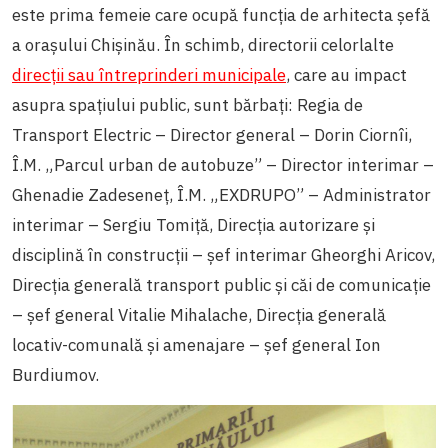
este prima femeie care ocupă funcția de arhitecta șefă
a orașului Chișinău. În schimb, directorii celorlalte
direcții sau întreprinderi municipale
, care au impact
asupra spațiului public, sunt bărbați: Regia de
Transport Electric – Director general – Dorin Ciornîi,
Î.M. „Parcul urban de autobuze” – Director interimar –
Ghenadie Zadeseneț, Î.M. „EXDRUPO” – Administrator
interimar – Sergiu Tomiță, Direcția autorizare şi
disciplină în construcţii – șef interimar Gheorghi Aricov,
Direcţia generală transport public şi căi de comunicaţie
– șef general Vitalie Mihalache, Direcţia generală
locativ-comunală şi amenajare – șef general Ion
Burdiumov.