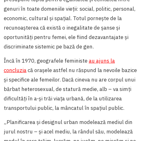
genuri în toate domeniile vieții: social, politic, personal,
economic, cultural și spațial. Totul pornește de la
recunoașterea că există o inegalitate de șanse și
oportunități pentru femei, ele fiind dezavantajate și
discriminate sistemic pe bază de gen.
Încă în 1970, geografele feministe
au ajuns la
concluzia
că orașele astfel nu răspund la nevoile bazice
și specifice ale femeilor. Dacă cineva nu are corpul unui
bărbat heterosexual, de statură medie, alb – va simți
dificultăți în a-și trăi viața urbană, de la utilizarea
transportului public, la mâncatul în spațiul public.
„Planificarea și designul urban modelează mediul din
jurul nostru – și acel mediu, la rândul său, modelează
modul în care trăim, lucrăm, ne jucăm, ne mișcăm și ne