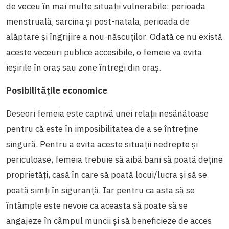
de veceu în mai multe situații vulnerabile: perioada
menstruală, sarcina și post-natala, perioada de
alăptare și îngrijire a nou-născuților. Odată ce nu există
aceste veceuri publice accesibile, o femeie va evita
ieșirile în oraș sau zone întregi din oraș.
Posibilitățile economice
Deseori femeia este captivă unei relații nesănătoase
pentru că este în imposibilitatea de a se întreține
singură. Pentru a evita aceste situații nedrepte și
periculoase, femeia trebuie să aibă bani să poată deține
proprietăți, casă în care să poată locui/lucra și să se
poată simți în siguranță. Iar pentru ca asta să se
întâmple este nevoie ca aceasta să poate să se
angajeze în câmpul muncii și să beneficieze de acces