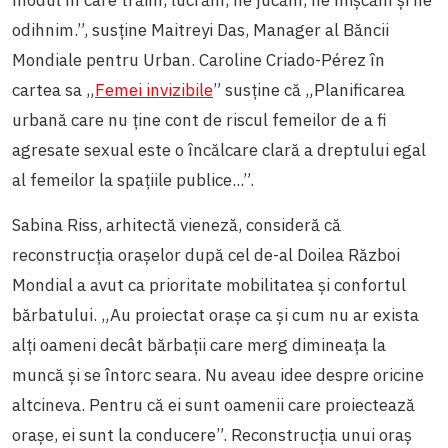
odihnim.”, susține Maitreyi Das, Manager al Băncii
Mondiale pentru Urban. Caroline Criado-Pérez în
cartea sa „
Femei invizibile
” susține că „Planificarea
urbană care nu ține cont de riscul femeilor de a fi
agresate sexual este o încălcare clară a dreptului egal
al femeilor la spațiile publice...”.
Sabina Riss, arhitectă vieneză, consideră că
reconstrucția orașelor după cel de-al Doilea Război
Mondial a avut ca prioritate mobilitatea și confortul
bărbatului. „Au proiectat orașe ca și cum nu ar exista
alți oameni decât bărbații care merg dimineața la
muncă și se întorc seara. Nu aveau idee despre oricine
altcineva. Pentru că ei sunt oamenii care proiectează
orașe, ei sunt la conducere”. Reconstrucția unui oraș