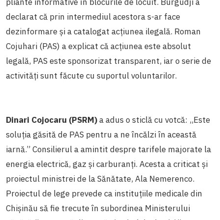
pliante informative în blocurile de locuit. Burgudji a
declarat că prin intermediul acestora s-ar face
dezinformare și a catalogat acțiunea ilegală. Roman
Cojuhari (PAS) a explicat că acțiunea este absolut
legală, PAS este sponsorizat transparent, iar o serie de
activități sunt făcute cu suportul voluntarilor.
Dinari Cojocaru (PSRM)
a adus o sticlă cu votcă: ,,Este
soluția găsită de PAS pentru a ne încălzi în această
iarnă.” Consilierul a amintit despre tarifele majorate la
energia electrică, gaz și carburanți. Acesta a criticat și
proiectul ministrei de la Sănătate, Ala Nemerenco.
Proiectul de lege prevede ca instituțiile medicale din
Chișinău să fie trecute în subordinea Ministerului