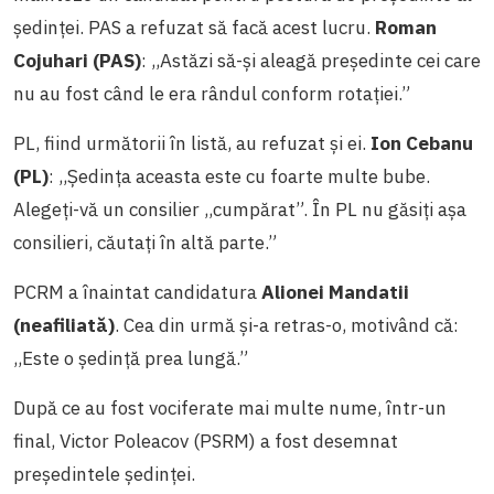
ședinței. PAS a refuzat să facă acest lucru.
Roman
Cojuhari (PAS)
: ,,Astăzi să-și aleagă președinte cei care
nu au fost când le era rândul conform rotației.”
PL, fiind următorii în listă, au refuzat și ei.
Ion Cebanu
(PL)
: ,,Ședința aceasta este cu foarte multe bube.
Alegeți-vă un consilier ,,cumpărat”. În PL nu găsiți așa
consilieri, căutați în altă parte.”
PCRM a înaintat candidatura
Alionei Mandatii
(neafiliată)
. Cea din urmă și-a retras-o, motivând că:
,,Este o ședință prea lungă.”
După ce au fost vociferate mai multe nume, într-un
final, Victor Poleacov (PSRM) a fost desemnat
președintele ședinței.