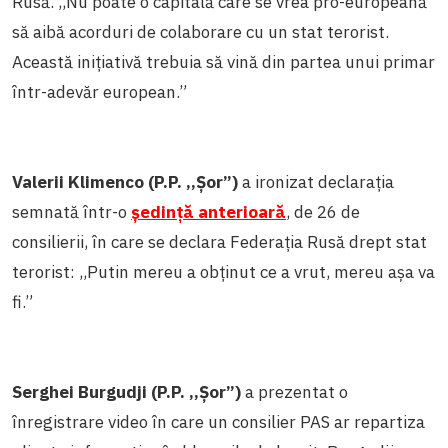
Rusă. ,,Nu poate o capitală care se vrea pro-europeană
să aibă acorduri de colaborare cu un stat terorist.
Această inițiativă trebuia să vină din partea unui primar
într-adevăr european.”
Valerii Klimenco (P.P. ,,Șor”)
a ironizat declarația
semnată într-o
ședință anterioară
, de 26 de
consilierii, în care se declara Federația Rusă drept stat
terorist: ,,Putin mereu a obținut ce a vrut, mereu așa va
fi.”
Serghei Burgudji (P.P. ,,Șor”)
a prezentat o
înregistrare video în care un consilier PAS ar repartiza