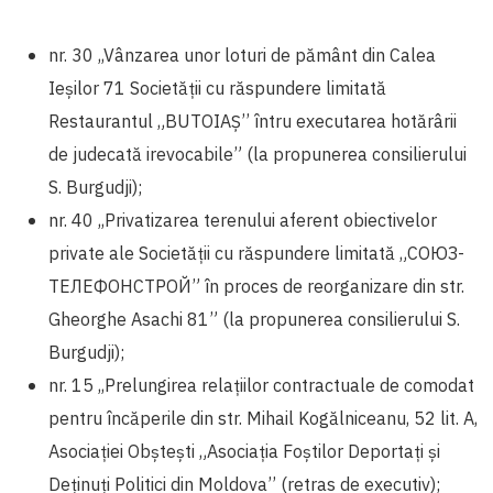
nr. 30 ,,Vânzarea unor loturi de pământ din Calea
Ieșilor 71 Societății cu răspundere limitată
Restaurantul „BUTOIAȘ’’ întru executarea hotărârii
de judecată irevocabile” (la propunerea consilierului
S. Burgudji);
nr. 40 ,,Privatizarea terenului aferent obiectivelor
private ale Societății cu răspundere limitată „СОЮЗ-
ТЕЛЕФОНСТРОЙ” în proces de reorganizare din str.
Gheorghe Asachi 81” (la propunerea consilierului S.
Burgudji);
nr. 15 ,,Prelungirea relațiilor contractuale de comodat
pentru încăperile din str. Mihail Kogălniceanu, 52 lit. A,
Asociației Obștești „Asociația Foștilor Deportați și
Deținuți Politici din Moldova’’ (retras de executiv);