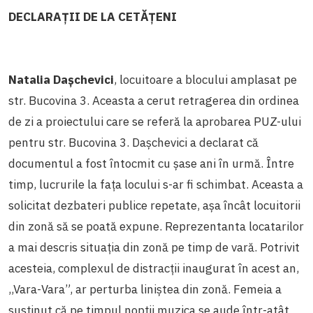
DECLARAȚII DE LA CETĂȚENI
Natalia Dașchevici
, locuitoare a blocului amplasat pe
str. Bucovina 3. Aceasta a cerut retragerea din ordinea
de zi a proiectului care se referă la aprobarea PUZ-ului
pentru str. Bucovina 3. Dașchevici a declarat că
documentul a fost întocmit cu șase ani în urmă. Între
timp, lucrurile la fața locului s-ar fi schimbat. Aceasta a
solicitat dezbateri publice repetate, așa încât locuitorii
din zonă să se poată expune. Reprezentanta locatarilor
a mai descris situația din zonă pe timp de vară. Potrivit
acesteia, complexul de distracții inaugurat în acest an,
,,Vara-Vara”, ar perturba liniștea din zonă. Femeia a
susținut că pe timpul nopții muzica se aude într-atât