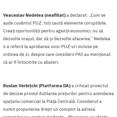
Veaceslav Nedelea (neafiliat)
a declarat: ,,Cum se
aude cuvântul PUZ, toți caută elemente coruptibile.
Creați oportunități pentru agenții economici, nu să
dezvolte orașul, dar să-și dezvolte afacerea.” Nedelea
s-a referit la aprobarea unor PUZ-uri incluse pe
ordinea de zi, despre care consilierii PAS au menționat
că ar fi întocmite cu abateri.
Ruslan Verbițchi (Platforma DA)
a criticat proiectul
de decizie privind dublarea prețurilor pentru arendarea
spațiului comercial la Piața Centrală. Consilierul a
numit propunerea drept un complot la adresa