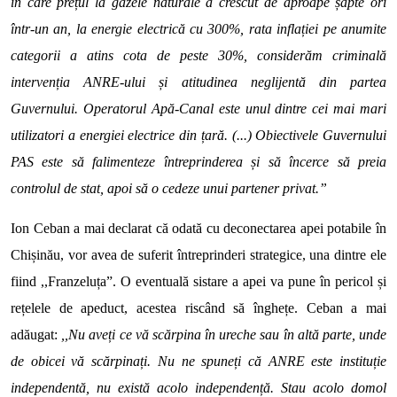
în care prețul la gazele naturale a crescut de aproape șapte ori
într-un an, la energie electrică cu 300%, rata inflației pe anumite
categorii a atins cota de peste 30%, considerăm criminală
intervenția ANRE-ului și atitudinea neglijentă din partea
Guvernului. Operatorul Apă-Canal este unul dintre cei mai mari
utilizatori a energiei electrice din țară. (...) Obiectivele Guvernului
PAS este să falimenteze întreprinderea și să încerce să preia
controlul de stat, apoi să o cedeze unui partener privat.”
Ion Ceban a mai declarat că odată cu deconectarea apei potabile în
Chișinău, vor avea de suferit întreprinderi strategice, una dintre ele
fiind ,,Franzeluța”. O eventuală sistare a apei va pune în pericol și
rețelele de apeduct, acestea riscând să înghețe. Ceban a mai
adăugat:
,,Nu aveți ce vă scărpina în ureche sau în altă parte, unde
de obicei vă scărpinați. Nu ne spuneți că ANRE este instituție
independentă, nu există acolo independență. Stau acolo domol