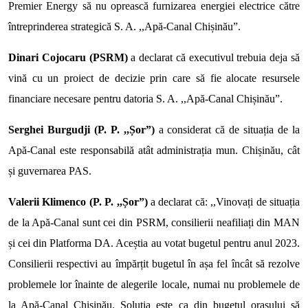
Premier Energy să nu oprească furnizarea energiei electrice către
întreprinderea strategică S. A. ,,Apă-Canal Chișinău”.
Dinari Cojocaru (PSRM)
a declarat că executivul trebuia deja să
vină cu un proiect de decizie prin care să fie alocate resursele
financiare necesare pentru datoria S. A. ,,Apă-Canal Chișinău”.
Serghei Burgudji (P. P. ,,Șor”)
a considerat că de situația de la
Apă-Canal este responsabilă atât administrația mun. Chișinău, cât
și guvernarea PAS.
Valerii Klimenco (P. P. ,,Șor”)
a declarat că: ,,Vinovați de situația
de la Apă-Canal sunt cei din PSRM, consilierii neafiliați din MAN
și cei din Platforma DA. Aceștia au votat bugetul pentru anul 2023.
Consilierii respectivi au împărțit bugetul în așa fel încât să rezolve
problemele lor înainte de alegerile locale, numai nu problemele de
la Apă-Canal Chișinău. Soluția este ca din bugetul orașului să