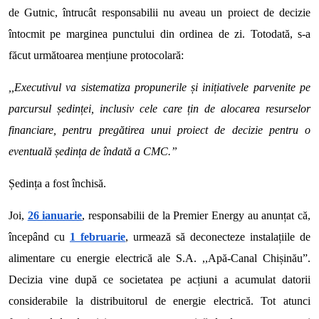
de Gutnic, întrucât responsabilii nu aveau un proiect de decizie
întocmit pe marginea punct
ului din ordinea de zi. Totodată, s-a
făcut următoarea mențiune protocolară:
,,Executivul va sistematiza propunerile și inițiativele parvenite pe
parcursul ședinței, inclusiv cele care țin de alocarea resurselor
financiare, pentru pregătirea unui proiect de decizie pentru o
eventuală ședința de îndată a CMC.”
Ședința a fost închisă.
Joi,
26 ianuarie
, responsabilii de la Premier Energy au anunțat că,
începând cu
1 februarie
, urmează să deconecteze instalațiile de
alimentare cu energie electrică ale S.A. ,,Apă-Canal Chișinău”.
Decizia vine după ce societatea pe acțiuni a acumulat datorii
considerabile la distribuitorul de energie electrică. Tot atunci