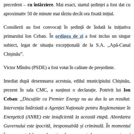
precedent –
cu întârziere
. Mai exact, startul ședinței a fost dat cu
aproximativ 50 de minute mai târziu decât ora fixată inițial.
Consilierii au fost convocați în ședință de îndată la inițiativa
primarului Ion Ceban. În
ordinea de zi
a fost inclus un singur
subiect, legat de situația excepțională de la S.A. ,,Apă-Canal
Chișinău”.
Victor Mîndru (PSDE) a fost votat în calitate de președinte.
Imediat după desemnarea acestuia, edilul municipiului Chișinău,
prezent în sala CMC, a susținut o declarație. Potrivit lui
Ion
Ceban
:
,,Discuțiile cu Premier Energy nu au dus la un rezultat.
Intervenția întârziată a Agenției Naționale pentru Reglementare în
Energetică (ANRE) este insuficientă la această etapă. Abordarea
Guvernului este ipocrită, iresponsabilă și criminală. În momentul