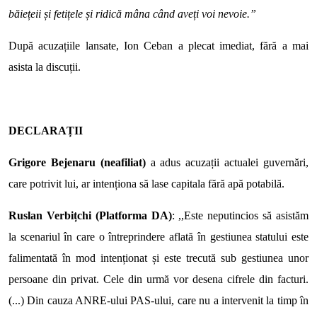
băiețeii și fetițele și ridică mâna când aveți voi nevoie.”
După acuzațiile lansate, Ion Ceban a plecat imediat, fără a mai
asista la discuții.
DECLARAȚII
Grigore Bejenaru (neafiliat)
a adus acuzații actualei guvernări,
care potrivit lui, ar intenționa să lase capitala fără apă potabilă.
Ruslan Verbițchi (Platforma DA)
: ,,Este neputincios să asistăm
la scenariul în care o întreprindere aflată în gestiunea statului este
falimentată în mod intenționat și este trecută sub gestiunea unor
persoane din privat. Cele din urmă vor desena cifrele din facturi.
(...) Din cauza ANRE-ului PAS-ului, care nu a intervenit la timp în