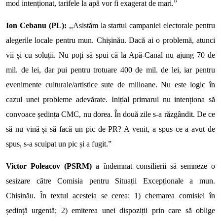
mod intenționat, tarifele la apă vor fi exagerat de mari.”
Ion Cebanu (PL):
,,Asistăm la startul campaniei electorale pentru
alegerile locale pentru mun. Chișinău. Dacă ai o problemă, atunci
vii și cu soluții. Nu poți să spui că la Apă-Canal nu ajung 70 de
mil. de lei, dar pui pentru trotuare 400 de mil. de lei, iar pentru
evenimente culturale/artistice sute de milioane. Nu este logic în
cazul unei probleme adevărate. Inițial primarul nu intenționa să
convoace ședința CMC, nu dorea. În două zile s-a răzgândit. De ce
să nu vină și să facă un pic de PR? A venit, a spus ce a avut de
spus, s-a scuipat un pic și a fugit.”
Victor Poleacov (PSRM)
a îndemnat consilierii să semneze o
sesizare către Comisia pentru Situații Excepționale a mun.
Chișinău. În textul acesteia se cerea: 1) chemarea comisiei în
ședință urgentă; 2) emiterea unei dispoziții prin care să oblige