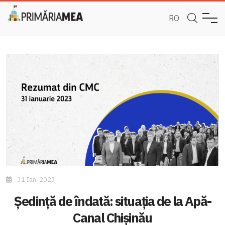
RO
31 Ian. 2023
Ședință de îndată: situația de la Apă-
Canal Chișinău