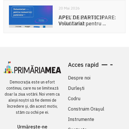
20 Mai 2026
APEL DE PARTICIPARE:
Voluntariat pentru ...
Acces rapid
Despre noi
Democrația este un efort
Durlești
continuu, care nu se limitează
doar la ziua votării. Noi vrem ca
Codru
aleșii noștri să fie demni de
încredere și, din acest motiv,
Construim Orașul
stăm cu ochii pe ei.
Instrumente
Urmărește-ne