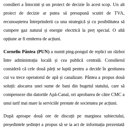
consilieri a întocmit și un proiect de decizie în acest scop. Un alt
proiect de decizie ar putea să presupună scutiri de TVA,
recunoașterea întreprinderii ca una strategică și cu posibilitatea să
cumpere gaz natural și energie electrică la preț special. O altă
opțiune ar fi emiterea de acțiuni.
Corneliu Pântea (PUN)
a numit ping-pongul de replici un război
între administrația locală și cea publică centrală. Consilierul
consideră că cele două părți se luptă pentru a decide în gestiunea
cui va trece operatorul de apă și canalizare. Pântea a propus două
soluții: alocarea unei sume de bani din bugetul statului, care să
compenseze din datoriile Apă-Canal, ori aprobarea de către CMC a
unui tarif mai mare la serviciile prestate de societatea pe acțiuni.
După aproape două ore de discuții pe marginea subiectului,
președintele ședinței a propus să se ia act de informația prezentată