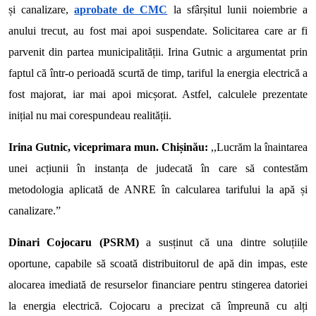
și canalizare,
aprobate de CMC
la sfârșitul lunii noiembrie a
anului trecut, au fost mai apoi suspendate. Solicitarea care ar fi
parvenit din partea municipalității. Irina Gutnic a argumentat prin
faptul că într-o perioadă scurtă de timp, tariful la energia electrică a
fost majorat, iar mai apoi micșorat. Astfel, calculele prezentate
inițial nu mai corespundeau realității.
Irina Gutnic, viceprimara mun. Chișinău:
,,Lucrăm la înaintarea
unei acțiunii în instanța de judecată în care să contestăm
metodologia aplicată de ANRE în calcularea tarifului la apă și
canalizare.”
Dinari Cojocaru (PSRM)
a susținut că una dintre soluțiile
oportune, capabile să scoată distribuitorul de apă din impas, este
alocarea imediată de resurselor financiare pentru stingerea datoriei
la energia electrică. Cojocaru a precizat că împreună cu alți