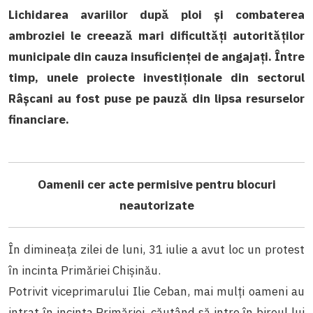
Lichidarea avariilor după ploi și combaterea
ambroziei le creează mari dificultăți autorităților
municipale din cauza insuficienței de angajați. Între
timp, unele proiecte investiționale din sectorul
Râșcani au fost puse pe pauză din lipsa resurselor
financiare.
Oamenii cer acte permisive pentru blocuri
neautorizate
În dimineața zilei de luni, 31 iulie a avut loc un protest
în incinta Primăriei Chișinău.
Potrivit viceprimarului Ilie Ceban, mai mulți oameni au
intrat în incinta Primăriei, căutând să intre în biroul lui