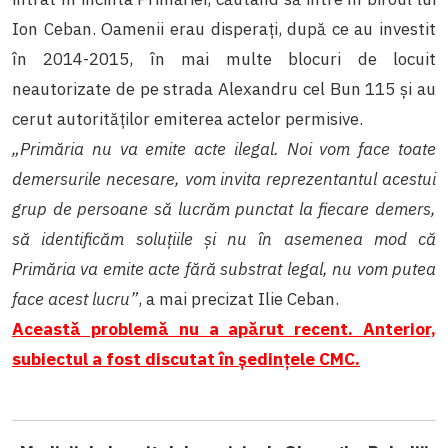
Ion Ceban. Oamenii erau disperați, după ce au investit
în 2014-2015, în mai multe blocuri de locuit
neautorizate de pe strada Alexandru cel Bun 115 și au
cerut autorităților emiterea actelor permisive.
„Primăria nu va emite acte ilegal. Noi vom face toate
demersurile necesare, vom invita reprezentantul acestui
grup de persoane să lucrăm punctat la fiecare demers,
să identificăm soluțiile și nu în asemenea mod că
Primăria va emite acte fără substrat legal, nu vom putea
face acest lucru”
, a mai precizat Ilie Ceban.
Această problemă nu a apărut recent. Anterior,
subiectul a fost discutat în ședințele CMC.