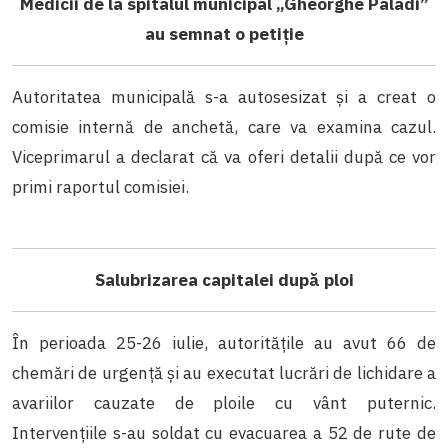
Medicii de la spitalul municipal „Gheorghe Paladi”
au semnat o petiție
Autoritatea municipală s-a autosesizat și a creat o
comisie internă de anchetă, care va examina cazul.
Viceprimarul a declarat că va oferi detalii după ce vor
primi raportul comisiei.
Salubrizarea capitalei după ploi
În perioada 25-26 iulie, autoritățile au avut 66 de
chemări de urgență și au executat lucrări de lichidare a
avariilor cauzate de ploile cu vânt puternic.
Intervențiile s-au soldat cu evacuarea a 52 de rute de