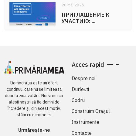
20 Mai 2026
20 Mai 2026
ПРИГЛАШЕНИЕ К
APEL DE PARTICIPARE:
УЧАСТИЮ: ...
Voluntariat pentru ...
Acces rapid
Despre noi
Democrația este un efort
Durlești
continuu, care nu se limitează
doar la ziua votării. Noi vrem ca
Codru
aleșii noștri să fie demni de
încredere și, din acest motiv,
Construim Orașul
stăm cu ochii pe ei.
Instrumente
Urmărește-ne
Contacte