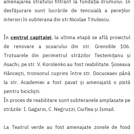
amenajarea stratului filtrant la fundația drumului. În
desfășurare sunt lucrările de tencuială a pereților
interiori în subterana din str.Nicolae Titulescu.
În
centrul capitalei
, la ultima etapă se află proiectul
de renovare a scuarului din str. Grenoble 106.
Trotuarele din perimetrul străzilor Testemițanu și
Asachi, pe str. V. Korolenko au fost reabilitate. Șoseaua
Hâncești, tronsonul cuprins între str. Docuceaev până
la str. Academiei a fost pavat și amenajată o pistă
pentru bicicliști.
În proces de reabilitare sunt subteranele amplasate pe
străzile: I. Gagarin, C. Negruzzi, Ciuflea și Ismail.
La Teatrul verde au fost amenajate zonele de food