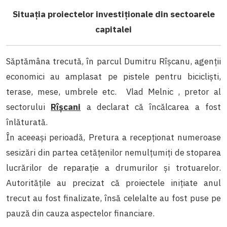
Situația proiectelor investiționale din sectoarele
capitalei
Săptămâna trecută, în parcul Dumitru Rîșcanu, agenții
economici au amplasat pe pistele pentru bicicliști,
terase, mese, umbrele etc. Vlad Melnic , pretor al
sectorului
Rîșcani
a declarat că încălcarea a fost
înlăturată.
În aceeași perioadă, Pretura a recepționat numeroase
sesizări din partea cetățenilor nemulțumiți de stoparea
lucrărilor de reparație a drumurilor și trotuarelor.
Autoritățile au precizat că proiectele inițiate anul
trecut au fost finalizate, însă celelalte au fost puse pe
pauză din cauza aspectelor financiare.