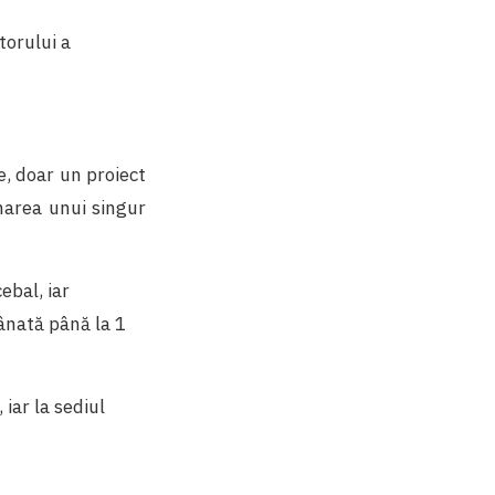
torului a
e, doar un proiect
ânarea unui singur
cebal, iar
mânată până la 1
 iar la sediul