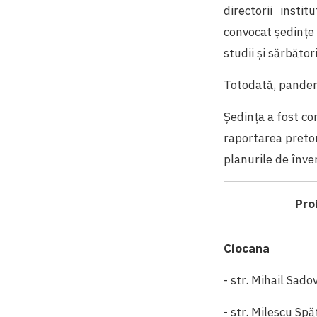
directorii insti
convocat ședințe 
studii și sărbător
Totodată, pandem
Ședința a fost co
raportarea pretor
planurile de înver
Pro
Ciocana
- str. Mihail Sad
- str. Milescu Spă