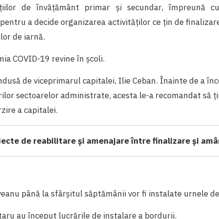
tuțiilor de învățământ primar și secundar, împreună cu
pentru a decide organizarea activităților ce țin de finaliza
ilor de iarnă.
ia COVID-19 revine în școli.
ndusă de viceprimarul capitalei, Ilie Ceban. Înainte de a în
ilor sectoarelor administrate, acesta le-a recomandat să ț
zire a capitalei.
iecte de reabilitare și amenajare între finalizare și amâ
oveanu până la sfârșitul săptămânii vor fi instalate urnele d
taru au început lucrările de instalare a bordurii.