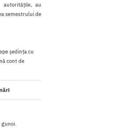
 autoritățile, au
rea semestrului de
cepe ședința cu
ină cont de
nări
e gunoi.