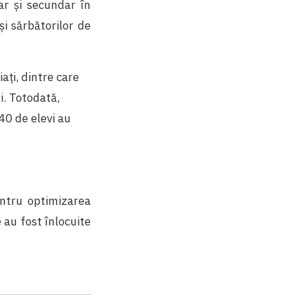
mar și secundar în
și sărbătorilor de
ați, dintre care
i. Totodată,
40 de elevi au
entru optimizarea
e au fost înlocuite