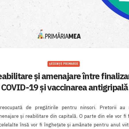
ȘEDINȚE PRIMARIE
eabilitare și amenajare între finaliza
COVID-19 și vaccinarea antigripală
reocupată de pregătirile pentru ninsori.
Pretorii au 
enajare și reabilitare din capitală. O parte din ele vor fi 
 celelalte însă vor fi înghețate și amânate pentru anul vi