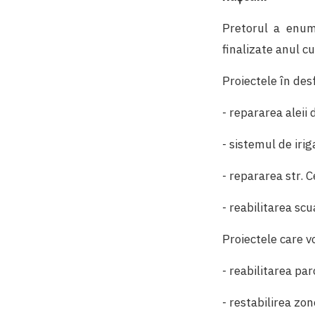
Pretorul a enum
finalizate anul c
Proiectele în desf
- repararea aleii d
- sistemul de iri
- repararea str. C
- reabilitarea scu
Proiectele care vo
- reabilitarea pa
- restabilirea zo