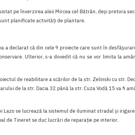
istat pe înverzirea aleii Mircea cel Bătrân, deși pretora sec
unt planificate activități de plantare.
rea a declarat că din cele 9 proiecte care sunt în desfășurar
conservare. Ulterior, s-a dovedit că nu se vor limita la am
oiectul de reabilitare a scărilor de la str. Zelinski cu str. De
uarului de la str. Dacia 32 până la str. Cuza Vodă 15 va fi a
 Lazo se lucrează la sistemul de iluminat stradal și irigare,
al de Tineret se duc lucrări de reparație pe interior.