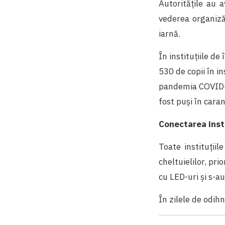
Autoritățile au a
vederea organizăr
iarnă.
În instituțiile de
530 de copii în i
pandemia COVID-19
fost puși în caran
Conectarea insti
Toate instituții
cheltuielilor, pri
cu LED-uri și s-a
În zilele de odih