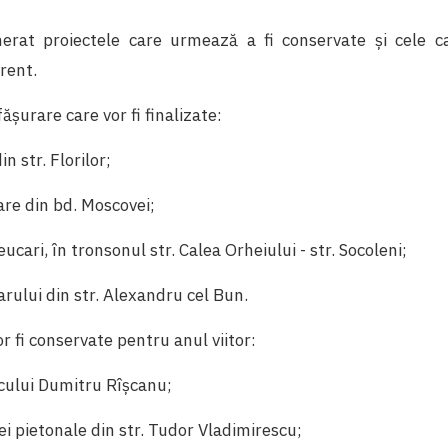
erat proiectele care urmează a fi conservate și cele c
urent.
ășurare care vor fi finalizate:
in str. Florilor;
gare din bd. Moscovei;
eucari, în tronsonul str. Calea Orheiului - str. Socoleni;
arului din str. Alexandru cel Bun.
r fi conservate pentru anul viitor:
rcului Dumitru Rîșcanu;
nei pietonale din str. Tudor Vladimirescu;