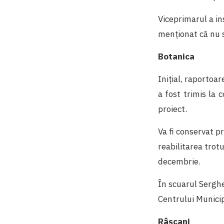
Viceprimarul a ins
menționat că nu s
Botanica
Inițial, raportoa
a fost trimis la 
proiect.
Va fi conservat pr
reabilitarea trot
decembrie.
În scuarul Serghei
Centrului Municip
Râșcani