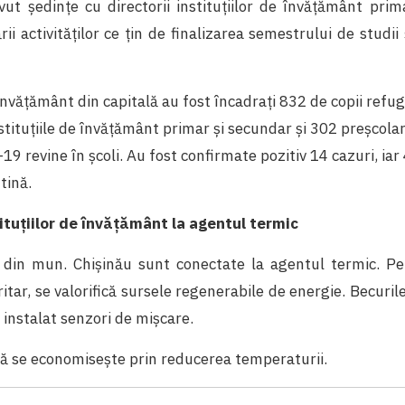
vut ședințe cu directorii instituțiilor de învățământ pri
ii activităților ce țin de finalizarea semestrului de studii 
 învățământ din capitală au fost încadrați 832 de copii refugi
nstituțiile de învățământ primar și secundar și 302 preșcolar
 revine în școli. Au fost confirmate pozitiv 14 cazuri, iar 
tină.
tuțiilor de învățământ la agentul termic
le din mun. Chișinău sunt conectate la agentul termic. P
oritar, se valorifică sursele regenerabile de energie. Becuril
u instalat senzori de mișcare.
nă se economisește prin reducerea temperaturii.