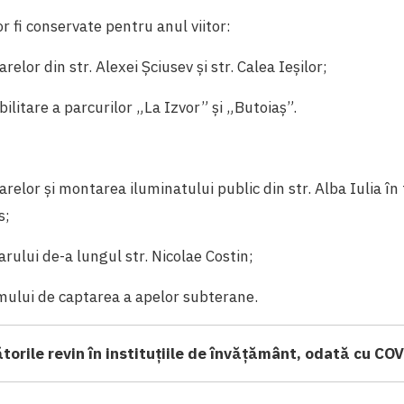
r fi conservate pentru anul viitor:
relor din str. Alexei Șciusev și str. Calea Ieșilor;
bilitare a parcurilor „La Izvor” și „Butoiaș”.
arelor și montarea iluminatului public din str. Alba Iulia în 
s;
arului de-a lungul str. Nicolae Costin;
mului de captarea a apelor subterane.
torile revin în instituțiile de învățământ, odată cu CO