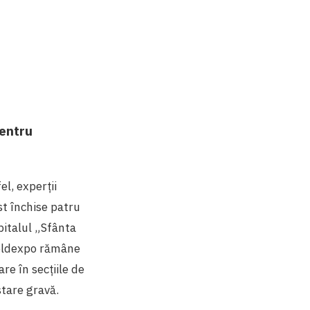
pentru
l, experții
st închise patru
spitalul „Sfânta
Moldexpo rămâne
are în secțiile de
stare gravă.