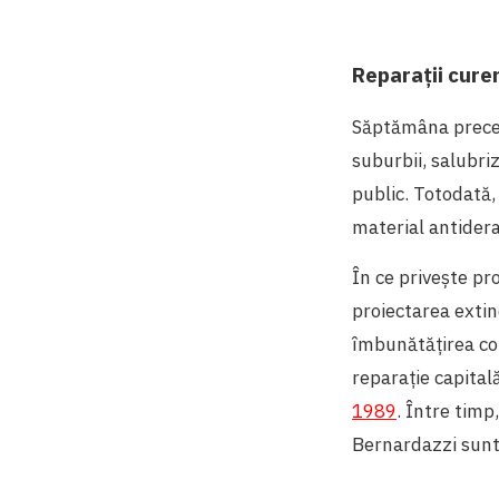
Reparații curen
Săptămâna precede
suburbii, salubriz
public. Totodată, 
material antidera
În ce privește pr
proiectarea extin
îmbunătățirea cond
reparație capital
1989
. Între timp
Bernardazzi sunt