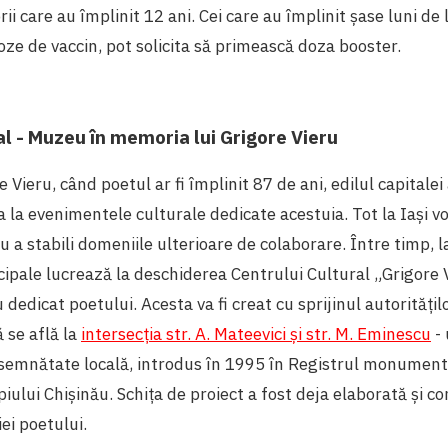
rii care au împlinit 12 ani. Cei care au împlinit șase luni de
oze de vaccin, pot solicita să primească doza booster.
al - Muzeu în memoria lui Grigore Vieru
e Vieru, când poetul ar fi împlinit 87 de ani, edilul capitalei 
a la evenimentele culturale dedicate acestuia. Tot la Iași vo
u a stabili domeniile ulterioare de colaborare. Între timp, l
cipale lucrează la deschiderea Centrului Cultural „Grigore V
dedicat poetului. Acesta va fi creat cu sprijinul autoritățil
ă se află la
intersecția str. A. Mateevici și str. M. Eminescu
-
nsemnătate locală, introdus în 1995 în Registrul monumentel
piului Chișinău. Schița de proiect a fost deja elaborată și c
ei poetului.