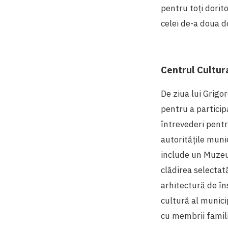
pentru toți dorito
celei de-a doua d
Centrul Cultur
De ziua lui Grigor
pentru a particip
întrevederi pentr
autoritățile muni
include un Muzeu 
clădirea selectat
arhitectură de î
cultură al munici
cu membrii famili