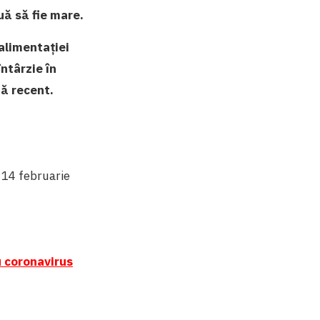
uă să fie mare.
 alimentației
ntârzie în
tă recent.
 14 februarie
u coronavirus