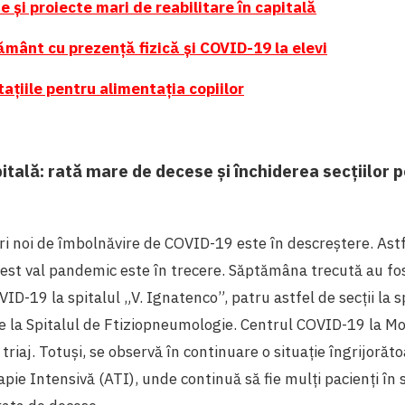
e și proiecte mari de reabilitare în capitală
mânt cu prezență fizică și COVID-19 la elevi
tațiile pentru alimentația copiilor
itală: rată mare de decese și închiderea secțiilor 
 noi de îmbolnăvire de COVID-19 este în descreștere. Astfe
cest val pandemic este în trecere. Săptămâna trecută au fo
OVID-19 la spitalul „V. Ignatenco”, patru astfel de secții la 
ție la Spitalul de Ftiziopneumologie. Centrul COVID-19 la 
 triaj. Totuși, se observă în continuare o situație îngrijorăto
pie Intensivă (ATI), unde continuă să fie mulți pacienți în 