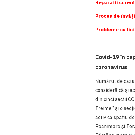
Reparații curent
Proces de învăță
Probleme cu lici
Covid-19 în cap
coronavirus
Numărul de cazuri
consideră că și a
din cinci secții C
Treime” și o sec
activ ca spațiu de
Reanimare și Tera