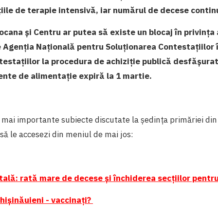
iile de terapie intensivă, iar numărul de decese contin
ocana și Centru ar putea să existe un blocaj în privința
e Agenția Națională pentru Soluționarea Contestațiilor î
estațiilor la procedura de achiziție publică desfășura
ente de alimentație expiră la 1 martie.
mai importante subiecte discutate la ședința primăriei din
să le accesezi din meniul de mai jos:
tală: rată mare de decese și închiderea secțiilor pentr
hișinăuieni - vaccinați?