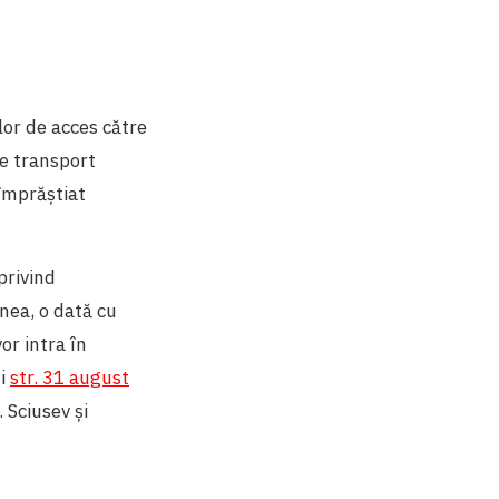
lor de acces către
de transport
 împrăștiat
privind
nea, o dată cu
or intra în
și
str. 31 august
 Sciusev și