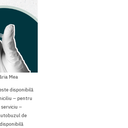
măria Mea
este disponibilă
miciliu – pentru
 serviciu –
 autobuzul de
 disponibilă