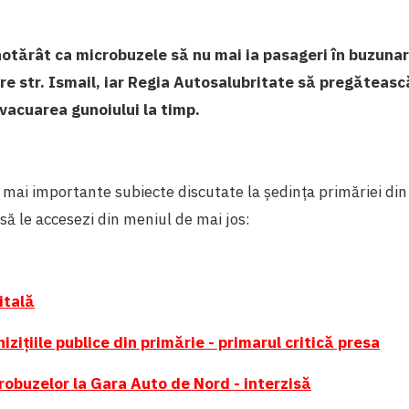
hotărât ca microbuzele să nu mai ia pasageri în buzuna
e str. Ismail, iar Regia Autosalubritate să pregăteasc
evacuarea gunoiului la timp.
mai importante subiecte discutate la ședința primăriei di
 să le accesezi din meniul de mai jos:
itală
izițiile publice din primărie - primarul critică presa
robuzelor la Gara Auto de Nord - interzisă