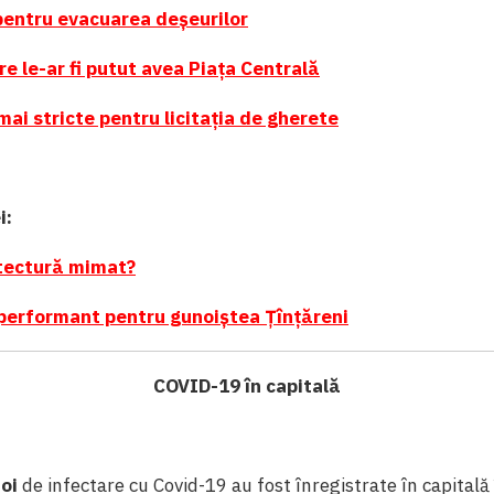
 pentru evacuarea deșeurilor
re le-ar fi putut avea Piața Centrală
mai stricte pentru licitația de gherete
i:
tectură mimat?
erformant pentru gunoiștea Țînțăreni
COVID-19 în capitală
oi
de infectare cu Covid-19 au fost înregistrate în capitală