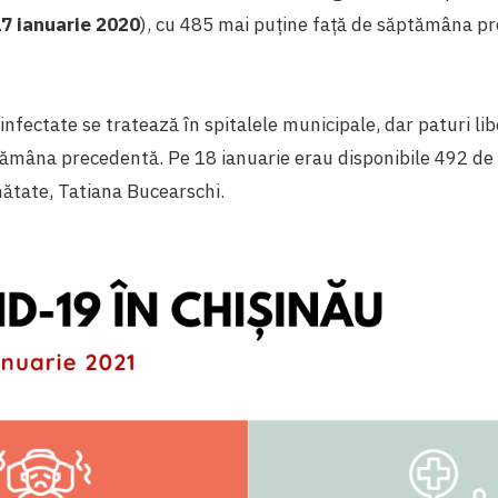
7 ianuarie 2020
), cu 485 mai puține față de săptămâna p
nfectate se tratează în spitalele municipale, dar paturi li
ămâna precedentă. Pe 18 ianuarie erau disponibile 492 de 
ănătate, Tatiana Bucearschi.