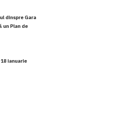
rul dinspre Gara
ă un Plan de
n
18 ianuarie