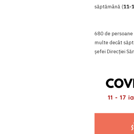
săptămână (
11-1
680 de persoane i
multe decât săpt
șefei Direcției S