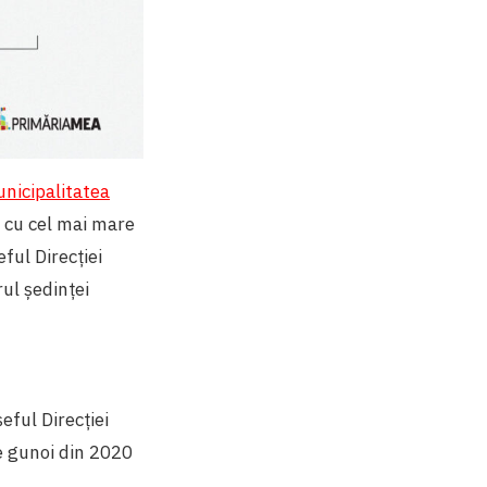
unicipalitatea
a cu cel mai mare
eful Direcției
ul ședinței
eful Direcției
e gunoi din 2020