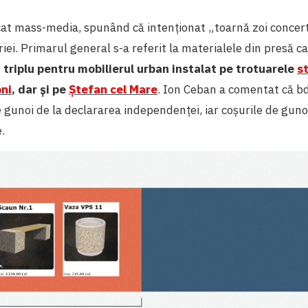
icat mass-media, spunând că intenționat „toarnă zoi concer
riei. Primarul general s-a referit la materialele din presă c
i triplu pentru mobilierul urban instalat pe trotuarele
st
ni
, dar și pe
Ștefan cel Mare
. Ion Ceban a comentat că bd
 gunoi de la declararea independenței, iar coșurile de guno
e.