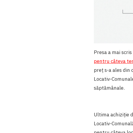
Presa a mai scris
pentru câteva ter
preț s-a ales din 
Locativ-Comunale 
săptămânale.
Ultima achiziție d
Locativ-Comunală
pentru câteva loca