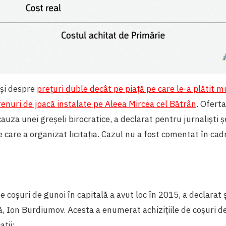
 și despre
prețuri duble decât pe piață pe care le-a plătit m
enuri de joacă instalate pe Aleea Mircea cel Bătrân
. Ofert
cauza unei greșeli birocratice, a declarat pentru jurnaliști ș
care a organizat licitația. Cazul nu a fost comentat în cadr
e coșuri de gunoi în capitală a avut loc în 2015, a declarat ș
, Ion Burdiumov. Acesta a enumerat achizițiile de coșuri d
ții: