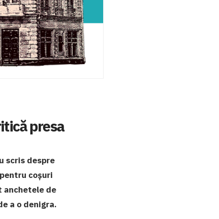
ritică presa
u scris despre
 pentru coșuri
it anchetele de
de a o denigra.