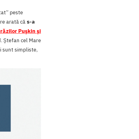
tat” peste
are arată că
s-a
răzilor Pușkin și
. Ștefan cel Mare
i sunt simpliste,