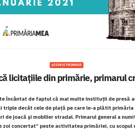
ȘEDINȚE PRIMARIE
că licitațiile din primărie, primarul c
e încântat de faptul că mai multe instituții de presă a
și triple decât cele de piață pe care le-a plătit primăria
ri de joacă și mobilier stradal. Primarul general a num
 zoi concertat” peste activitatea primăriei, cu scopul 