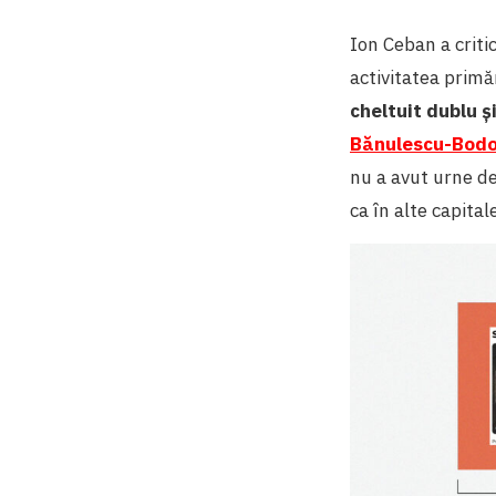
Ion Ceban a crit
activitatea primă
cheltuit dublu ș
Bănulescu-Bodo
nu a avut urne de
ca în alte capital