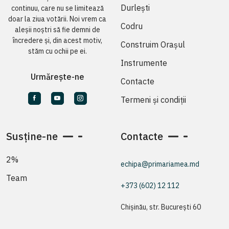
Durlești
continuu, care nu se limitează
doar la ziua votării. Noi vrem ca
Codru
aleșii noștri să fie demni de
încredere și, din acest motiv,
Construim Orașul
stăm cu ochii pe ei.
Instrumente
Urmărește-ne
Contacte
Termeni și condiții
Susține-ne
Contacte
2%
echipa@primariamea.md
Team
+373 (602) 12 112
Chișinău, str. București 60