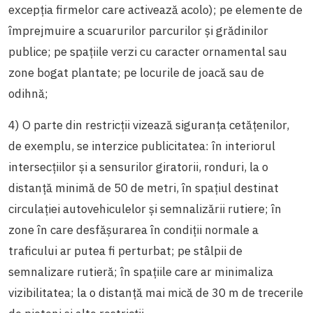
excepția firmelor care activează acolo); pe elemente de
împrejmuire a scuarurilor parcurilor și grădinilor
publice; pe spaţiile verzi cu caracter ornamental sau
zone bogat plantate; pe locurile de joacă sau de
odihnă;
4)
O parte din restricții vizează siguranța cetățenilor,
de exemplu, se interzice publicitatea: în interiorul
intersecţiilor şi a sensurilor giratorii, ronduri, la o
distanță minimă de 50 de metri, în spaţiul destinat
circulaţiei autovehiculelor şi semnalizării rutiere; în
zone în care desfăşurarea în condiţii normale a
traficului ar putea fi perturbat; pe stâlpii de
semnalizare rutieră; în spațiile care ar minimaliza
vizibilitatea; la o distanţă mai mică de 30 m de trecerile