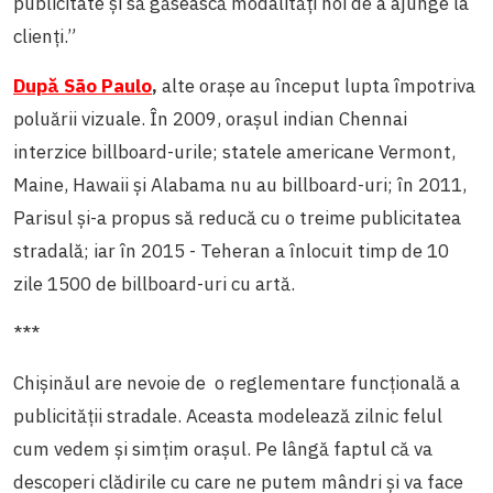
publicitate și să găsească modalități noi de a ajunge la
clienți.
”
După São Paulo
,
alte orașe au început lupta împotriva
poluării vizuale. În 2009, orașul indian Chennai
interzice billboard-urile; statele americane Vermont,
Maine, Hawaii și Alabama nu au billboard-uri; în 2011,
Parisul și-a propus să reducă cu o treime publicitatea
stradală; iar în 2015 - Teheran a înlocuit timp de 10
zile 1500 de billboard-uri cu artă.
***
Chișinăul are nevoie de o reglementare funcțională a
publicității stradale. Aceasta modelează zilnic felul
cum vedem și simțim orașul. Pe lângă faptul că va
descoperi clădirile cu care ne putem mândri și va face