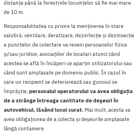
distanţa până la ferestrele locuințelor să fie mai mare
de 10 m.
Responsabilitatea cu privire la menținerea în stare
salubră, ventilare, deratizare, dezinfecție și dezinsecție
a punctelor de colectare va reveni persoanelor fizice
și/sau juridice, asociațiilor de locatari atunci când
acestea se află în încăperi ce aparțin utilizatorului sau
când sunt amplasate pe domeniu public. În cazul în
care un recipient se deteriorează sau gunoiul se
împrăștie,
personalul operatorului va avea obligația
de a strânge întreaga cantitate de deșeuri în
autovehicul, lăsând locul curat.
Mai mult, acesta va
avea obligațiunea de a colecta și deșeurile amplasate
lângă containere.