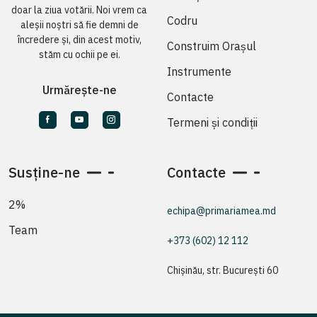
doar la ziua votării. Noi vrem ca
Codru
aleșii noștri să fie demni de
încredere și, din acest motiv,
Construim Orașul
stăm cu ochii pe ei.
Instrumente
Urmărește-ne
Contacte
Termeni și condiții
Susține-ne
Contacte
2%
echipa@primariamea.md
Team
+373 (602) 12 112
Chișinău, str. București 60