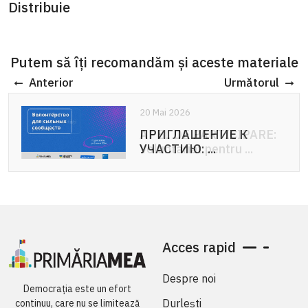
Distribuie
Putem să îți recomandăm și aceste materiale
Anterior
Următorul
20 Mai 2026
20 Mai 2026
ПРИГЛАШЕНИЕ К
APEL DE PARTICIPARE:
УЧАСТИЮ: ...
Voluntariat pentru ...
Acces rapid
Despre noi
Democrația este un efort
Durlești
continuu, care nu se limitează