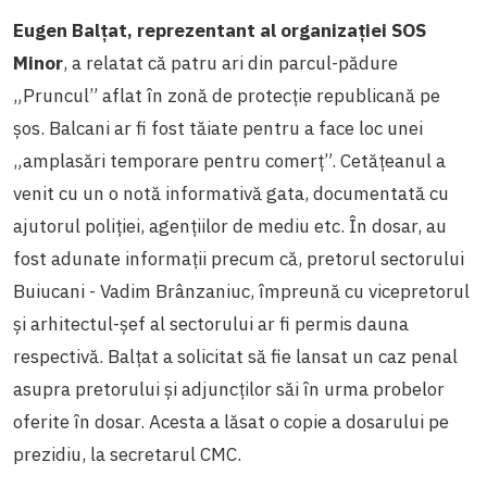
Eugen Balțat, reprezentant al organizației SOS
Minor
, a relatat că patru ari din parcul-pădure
„Pruncul” aflat în zonă de protecție republicană pe
șos. Balcani ar fi fost tăiate pentru a face loc unei
„amplasări temporare pentru comerț”. Cetățeanul a
venit cu un o notă informativă gata, documentată cu
ajutorul poliției, agențiilor de mediu etc. În dosar, au
fost adunate informații precum că, pretorul sectorului
Buiucani - Vadim Brânzaniuc, împreună cu vicepretorul
și arhitectul-șef al sectorului ar fi permis dauna
respectivă. Balțat a solicitat să fie lansat un caz penal
asupra pretorului și adjuncților săi în urma probelor
oferite în dosar. Acesta a lăsat o copie a dosarului pe
prezidiu, la secretarul CMC.