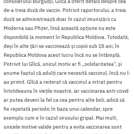
consilierului Burgudji, Gîlcă a oferit detalii despre cea
de-a treia doză de vaccin. Potrivit raportorului, a treia
doză se administrează doar în cazul imunizării cu
Moderna sau Pfizer, însă această opțiune nu este
disponibilă la moment în Republica Moldova. Totodată,
deși în alte țări se vaccinează și copiii sub 18 ani, în
Republica Moldova acest lucru încă nu se întâmplă.
Potrivit lui Gîlcă, unicul motiv ar fi „solidaritatea”, și
anume faptul că adulți care necesită vaccinul, încă nu l-
au primit. Gîlcă a reiterat că vaccinul a intrat pentru
întotdeauna în viețile noastre, iar vaccinarea anti-covid
ar putea deveni la fel ca cea pentru alte boli, adică să
fie repetată periodic în baza unui calendar, spre
exemplu cum e în cazul virusului gripal. Mai mult,
unicele motive valide pentru a evita vaccinarea sunt