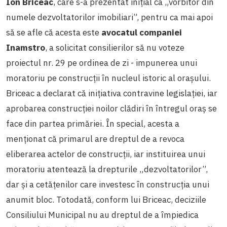
Ion Briceac
, care s-a prezentat inițial ca „vorbitor din
numele dezvoltatorilor imobiliari”, pentru ca mai apoi
să se afle că acesta este
avocatul companiei
Inamstro
, a solicitat consilierilor să nu voteze
proiectul nr. 29 pe ordinea de zi - impunerea unui
moratoriu pe construcții în nucleul istoric al orașului.
Briceac a declarat că inițiativa contravine legislației, iar
aprobarea construcției noilor clădiri în întregul oraș se
face din partea primăriei. În special, acesta a
menționat că primarul are dreptul de a revoca
eliberarea actelor de construcții, iar instituirea unui
moratoriu atentează la drepturile „dezvoltatorilor”,
dar și a cetățenilor care investesc în construcția unui
anumit bloc. Totodată, conform lui Briceac, deciziile
Consiliului Municipal nu au dreptul de a împiedica