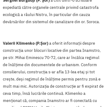
Serghei Burgudji (P. Șor)
a citit dintr-o scrisoare
expediată către organele centrale privind catastrofa
ecologică a râului Nistru, în particular din cauza
devărsărilor din sistemul de canalizare din or. Soroca.
Valerii Klimenko (P.Șor)
a oferit informații despre
construcția unor blocuri locative din partea Inamstro,
pe str. Mihai Eminescu 70-72, care ar încălca regimul
de înălțime din documentele de urbanism. Conform
consilierului, construcția s-ar afla 13-lea etaj și tot
crește, deși regimul de înălțime permis pentru zonă e
mult mai mic. Autorizația de construcție ar fi expirat de
ceva timp, însă lucrările continuă. Klimenko a
menționat că, compania Inamstro ar fi conectată cu