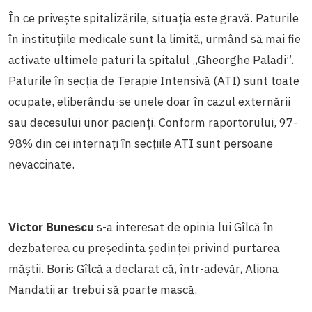
În ce privește spitalizările, situația este gravă. Paturile
în instituțiile medicale sunt la limită, urmând să mai fie
activate ultimele paturi la spitalul „Gheorghe Paladi”.
Paturile în secția de Terapie Intensivă (ATI) sunt toate
ocupate, eliberându-se unele doar în cazul externării
sau decesului unor pacienți. Conform raportorului, 97-
98% din cei internați în secțiile ATI sunt persoane
nevaccinate.
Victor Bunescu
s-a interesat de opinia lui Gîlcă în
dezbaterea cu președinta ședinței privind purtarea
măștii. Boris Gîlcă a declarat că, într-adevăr, Aliona
Mandatii ar trebui să poarte mască.