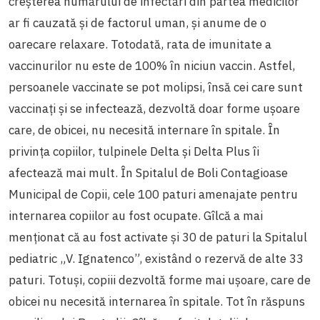
creșterea numărului de infectări din partea medicilor
ar fi cauzată și de factorul uman, și anume de o
oarecare relaxare. Totodată, rata de imunitate a
vaccinurilor nu este de 100% în niciun vaccin. Astfel,
persoanele vaccinate se pot molipsi, însă cei care sunt
vaccinați și se infectează, dezvoltă doar forme ușoare
care, de obicei, nu necesită internare în spitale. În
privința copiilor, tulpinele Delta și Delta Plus îi
afectează mai mult. În Spitalul de Boli Contagioase
Municipal de Copii, cele 100 paturi amenajate pentru
internarea copiilor au fost ocupate. Gîlcă a mai
menționat că au fost activate și 30 de paturi la Spitalul
pediatric „V. Ignatenco”, existând o rezervă de alte 33
paturi. Totuși, copiii dezvoltă forme mai ușoare, care de
obicei nu necesită internarea în spitale. Tot în răspuns