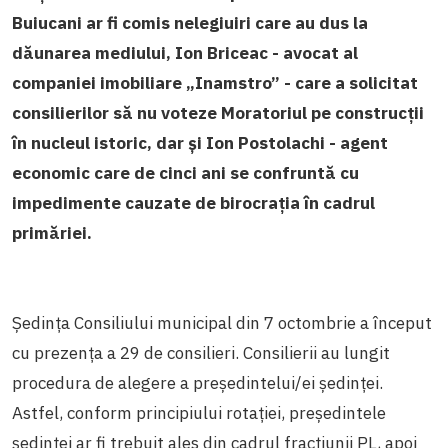
Buiucani ar fi comis nelegiuiri care au dus la
dăunarea mediului, Ion Briceac - avocat al
companiei imobiliare „Inamstro” - care a solicitat
consilierilor să nu voteze Moratoriul pe construcții
în nucleul istoric, dar și Ion Postolachi - agent
economic care de cinci ani se confruntă cu
impedimente cauzate de birocrația în cadrul
primăriei.
Ședința Consiliului municipal din 7 octombrie a început
cu prezența a 29 de consilieri. Consilierii au lungit
procedura de alegere a președintelui/ei ședinței.
Astfel, conform principiului rotației, președintele
ședinței ar fi trebuit ales din cadrul fracțiunii PL, apoi