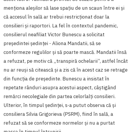
menționa aleșilor să lase spațiu de un scaun între ei și
că accesul în sală ar trebui restricționat doar la
consilieri și raportori. La fel în contextul pandemic,
consilierul neafiliat Victor Bunescu a solicitat
președintei ședinței - Aliona Mandatii, să se
conformeze regulilor și să poarte mască. Mandatii însă
a refuzat, pe motiv că „transpiră ochelarii”, astfel încât
nu ar reuși să citească și a zis că în acest caz se retrage
din funcția de președinte. Bunescu a insistat în
repetate rânduri asupra acestui aspect, câștigând
remărci necolegiale din partea celorlalți consilieri.
Ulterior, în timpul ședinței, s-a putut observa că și
consiliera Silvia Grigorieva (PSRM), fiind în sală, a
refuzat să se conformeze normelor și nu a purtat
masca în timpul întrunirii.