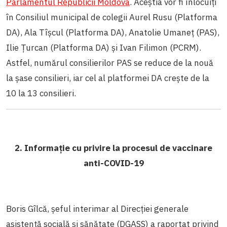
Parlamentul Republicii Moldova
. Aceștia vor fi înlocuiți
în Consiliul municipal de colegii Aurel Rusu (Platforma
DA), Ala Tîșcul (Platforma DA), Anatolie Umaneț (PAS),
Ilie Țurcan (Platforma DA) și Ivan Filimon (PCRM).
Astfel, numărul consilierilor PAS se reduce de la nouă
la șase consilieri, iar cel al platformei DA crește de la
10 la 13 consilieri.
2. Informație cu privire la procesul de vaccinare
anti-COVID-19
Boris Gîlcă, șeful interimar al Direcției generale
asistență socială și sănătate (DGASS) a raportat privind