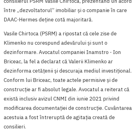
consilierul PSRM Vasile Chirtoca, prezentând un acord
între „dezvoltatorul” imobiliar și o companie în care
DAAC-Hermes deține cotă majoritară.
Vasile Chirtoca (PSRM) a ripostat că cele zise de
Klimenko nu corespund adevărului și sunt o
dezinformare. Avocatul companiei Inamstro - Ion
Briceac, la fel a declarat că Valerii Klimenko ar
dezinforma cetățenii și descuraja mediul investițional.
Conform lui Briceac, toate actele permisive și de
construcție ar fi absolut legale. Avocatul a reiterat că
există inclusiv avizul CNMI din iunie 2021 privind
modificarea documentației de construcție. Cuvântarea
acestuia a fost întreruptă de agitația creată de
consilieri.