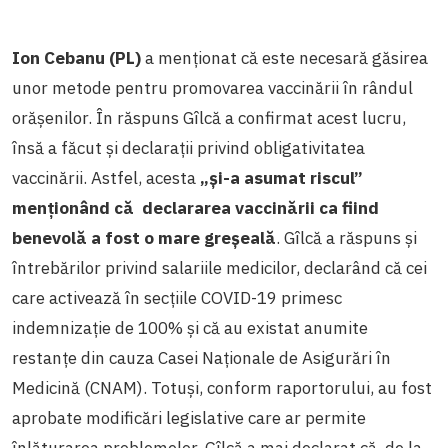
Ion Cebanu (PL)
a menționat că este necesară găsirea
unor metode pentru promovarea vaccinării în rândul
orășenilor. În răspuns Gîlcă a confirmat acest lucru,
însă a făcut și declarații privind obligativitatea
vaccinării. Astfel, acesta
„și-a asumat riscul”
menționând că declararea vaccinării ca fiind
benevolă a fost o mare greșeală
. Gîlcă a răspuns și
întrebărilor privind salariile medicilor, declarând că cei
care activează în secțiile COVID-19 primesc
indemnizație de 100% și că au existat anumite
restanțe din cauza Casei Naționale de Asigurări în
Medicină (CNAM). Totuși, conform raportorului, au fost
aprobate modificări legislative care ar permite
înlăturarea problemelor. Gîlcă a mai declarat că, de la