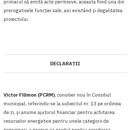
primarul să emită acte permisive, aceasta fiind una din
prerogativele funcției sale, aici existând și ilegalitatea
proiectului.
DECLARAȚII
Victor Filimon (PCRM)
, consilier nou în Consiliul
municipal, referindu-se la subiectul nr. 13 pe ordinea
de zi, și anume ajutorul financiar pentru achitarea
resurselor energetice pentru unele categorii de
pensionari, a propus ca pragul pentru acordarea