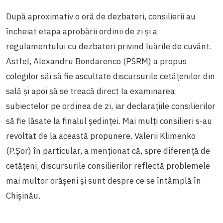
După aproximativ o oră de dezbateri, consilierii au
încheiat etapa aprobării ordinii de zi și a
regulamentului cu dezbateri privind luările de cuvânt.
Astfel, Alexandru Bondarenco (PSRM) a propus
colegilor săi să fie ascultate discursurile cetățenilor din
sală și apoi să se treacă direct la examinarea
subiectelor pe ordinea de zi, iar declarațiile consilierilor
să fie lăsate la finalul ședinței. Mai mulți consilieri s-au
revoltat de la această propunere. Valerii Klimenko
(P.Șor) în particular, a menționat că, spre diferență de
cetățeni, discursurile consilierilor reflectă problemele
mai multor orășeni și sunt despre ce se întâmplă în
Chișinău.