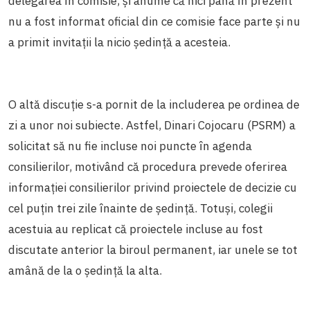
delegarea în comisie, și anume că nici până în prezent
nu a fost informat oficial din ce comisie face parte și nu
a primit invitații la nicio ședință a acesteia.
O altă discuție s-a pornit de la includerea pe ordinea de
zi a unor noi subiecte. Astfel, Dinari Cojocaru (PSRM) a
solicitat să nu fie incluse noi puncte în agenda
consilierilor, motivând că procedura prevede oferirea
informației consilierilor privind proiectele de decizie cu
cel puțin trei zile înainte de ședință. Totuși, colegii
acestuia au replicat că proiectele incluse au fost
discutate anterior la biroul permanent, iar unele se tot
amână de la o ședință la alta.