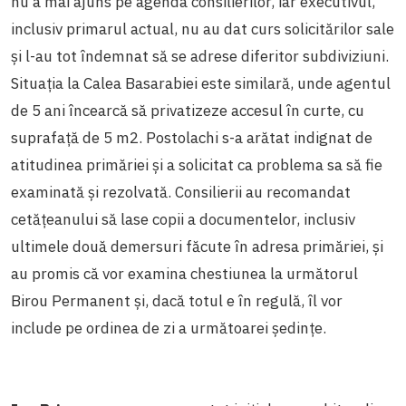
nu a mai ajuns pe agenda consilierilor, iar executivul,
inclusiv primarul actual, nu au dat curs solicitărilor sale
și l-au tot îndemnat să se adrese diferitor subdiviziuni.
Situația la Calea Basarabiei este similară, unde agentul
de 5 ani încearcă să privatizeze accesul în curte, cu
suprafață de 5 m2. Postolachi s-a arătat indignat de
atitudinea primăriei și a solicitat ca problema sa să fie
examinată și rezolvată. Consilierii au recomandat
cetățeanului să lase copii a documentelor, inclusiv
ultimele două demersuri făcute în adresa primăriei, și
au promis că vor examina chestiunea la următorul
Birou Permanent și, dacă totul e în regulă, îl vor
include pe ordinea de zi a următoarei ședințe.