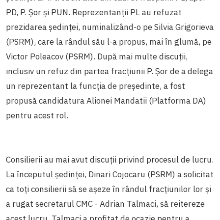
PD, P. Șor și PUN. Reprezentanții PL au refuzat
prezidarea ședinței, numinalizând-o pe Silvia Grigorieva
(PSRM), care la rândul său l-a propus, mai în glumă, pe
Victor Poleacov (PSRM). După mai multe discuții,
inclusiv un refuz din partea fracțiunii P. Șor de a delega
un reprezentant la funcția de președinte, a fost
propusă candidatura Alionei Mandatii (Platforma DA)
pentru acest rol.
Consilierii au mai avut discuții privind procesul de lucru.
La începutul ședinței, Dinari Cojocaru (PSRM) a solicitat
ca toți consilierii să se așeze în rândul fracțiunilor lor și
a rugat secretarul CMC - Adrian Talmaci, să reitereze
acest lucru. Talmaci a profitat de ocazie pentru a