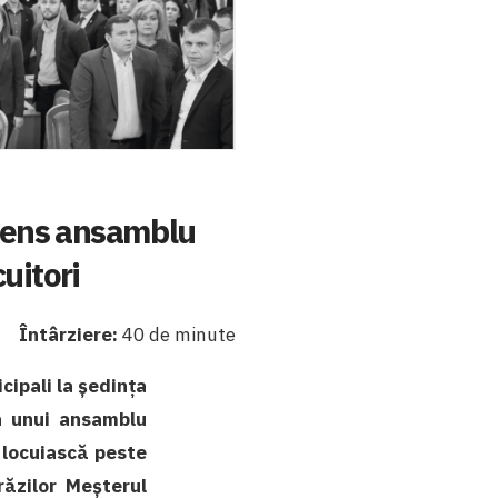
imens ansamblu
uitori
Întârziere:
40 de minute
cipali la ședința
a unui ansamblu
 locuiască peste
răzilor Meșterul