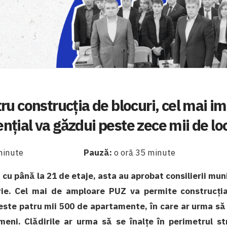
tru construcția de blocuri, cel mai 
ențial va găzdui peste zece mii de loc
minute
Pauză:
o oră 35 minute
t cu până la 21 de etaje, asta au aprobat consilierii muni
ie. Cel mai de amploare PUZ va permite construcți
peste patru mii 500 de apartamente, în care ar urma să
eni. Clădirile ar urma să se înalțe în perimetrul st