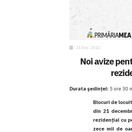
21 Dec. 2022
Noi avize pen
rezid
Durata ședinței:
5 ore 30 
Blocuri de locui
din 21 decembr
rezidențial cu 
zece mii de oam