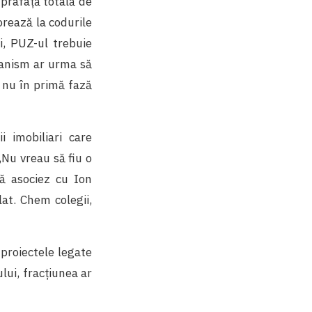
uprafață totală de
orează la codurile
și, PUZ-ul trebuie
rbanism ar urma să
 nu în primă fază
 imobiliari care
,Nu vreau să fiu o
mă asociez cu Ion
at. Chem colegii,
proiectele legate
ului, fracțiunea ar