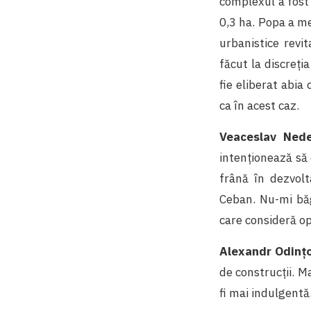
complexul a fost 
0,3 ha. Popa a me
urbanistice revit
făcut la discreți
fie eliberat abi
ca în acest caz.
Veaceslav Nedel
intenționează să 
frână în dezvolt
Ceban. Nu-mi băg
care consideră op
Alexandr Odinț
de construcții. Ma
fi mai indulgentă