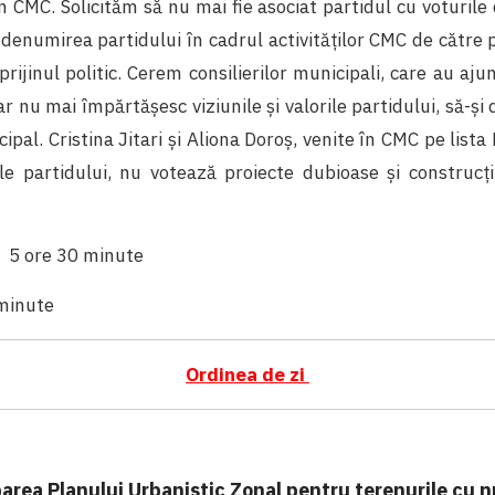
 CMC. Solicităm să nu mai fie asociat partidul cu voturile
ă denumirea partidului în cadrul activităților CMC de către
sprijinul politic. Cerem consilierilor municipali, care au aju
r nu mai împărtășesc viziunile și valorile partidului, să-
cipal. Cristina Jitari și Aliona Doroș, venite în CMC pe lista
le partidului, nu votează proiecte dubioase și construcți
: 5 ore 30 minute
 minute
Ordinea de zi
area Planului Urbanistic Zonal pentru terenurile cu nr