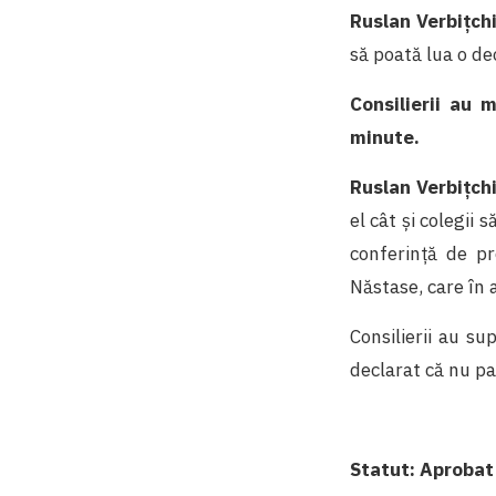
Ruslan Verbițch
să poată lua o de
Consilierii au 
minute.
Ruslan Verbițch
el cât și colegii 
conferință de pr
Năstase, care în 
Consilierii au su
declarat că nu par
Statut: Aprobat