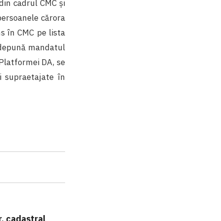
 din cadrul CMC și
 persoanele cărora
ns în CMC pe lista
și depună mandatul
 Platformei DA, se
i supraetajate în
. cadastral