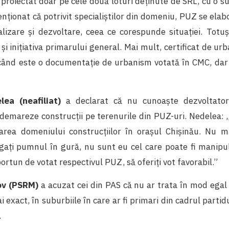
proiectat doar pe cele două loturi deținute de SRL, cu o s
nționat că potrivit specialiștilor din domeniu, PUZ se elab
alizare și dezvoltare, ceea ce corespunde situației. Totu
a și inițiativa primarului general. Mai mult, certificat de u
a când este o documentație de urbanism votată în CMC, dar
ea (neafiliat)
a declarat că nu cunoaște dezvoltatorii
demareze construcții pe terenurile din PUZ-uri. Nedelea: ,
area domeniului construcțiilor în orașul Chișinău. Nu 
ați pumnul în gură, nu sunt eu cel care poate fi manipul
ortun de votat respectivul PUZ, să oferiți vot favorabil.”
ov (PSRM)
a acuzat cei din PAS că nu ar trata în mod egal 
i exact, în suburbiile în care ar fi primari din cadrul partid
.