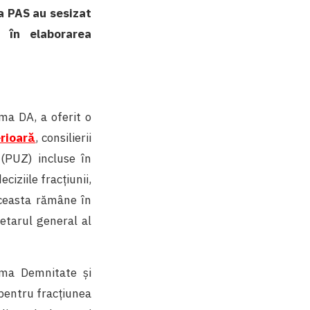
a PAS au sesizat
e în elaborarea
rma DA, a oferit o
rioară
, consilierii
 (PUZ) incluse în
ciziile fracțiunii,
aceasta rămâne în
etarul general al
orma Demnitate și
 pentru fracțiunea