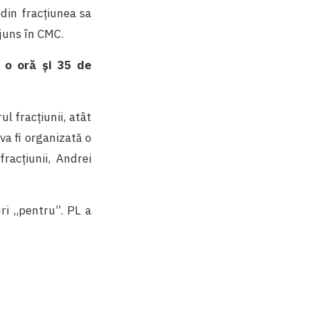
 din fracțiunea sa
 ajuns în CMC.
ă o oră și 35 de
 fracțiunii, atât
 va fi organizată o
racțiunii, Andrei
ri ,,pentru”. PL a