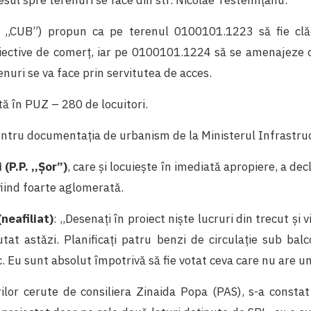
RL ,,CUB”) propun ca pe terenul 0100101.1223 să fie cl
biective de comerț, iar pe 0100101.1224 să se amenajeze o
enuri se va face prin servitutea de acces.
ă în PUZ – 280 de locuitori.
ntru documentația de urbanism de la Ministerul Infrastruct
(P.P. ,,Șor”)
, care și locuiește în imediată apropiere, a de
fiind foarte aglomerată.
neafiliat)
: ,,Desenați în proiect niște lucruri din trecut și v
utat astăzi. Planificați patru benzi de circulație sub bal
c. Eu sunt absolut împotrivă să fie votat ceva care nu are un
lor cerute de consiliera Zinaida Popa (PAS), s-a constat 