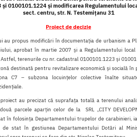
și 0100101.1224 și modificarea Regulamentului loca
sect. centru, str. N. Testemițanu 31
Proiect de decizie
lui au propus modificări în documentația de urbanism a Pl
iului, aprobat în martie 2007 și a Regulamentului loca
Astfel, terenurile cu nr. cadastral 0100101.1223 și 01001
nă destinată pentru revitalizare economică și socială în p
ona C7 – subzona locuințelor colective înalte situa
idențiale.
 proiect au precizat că suprafața totală a terenului anal
 două parcele aparțin celor de la SRL ,,CITY DEVELOP
at în folosința Departamentului trupelor de carabinieri, i
e de stat în gestiunea Departamentului Dotări al Minist
ul spre terenuri se face din str. Nicolae Testemițanu.