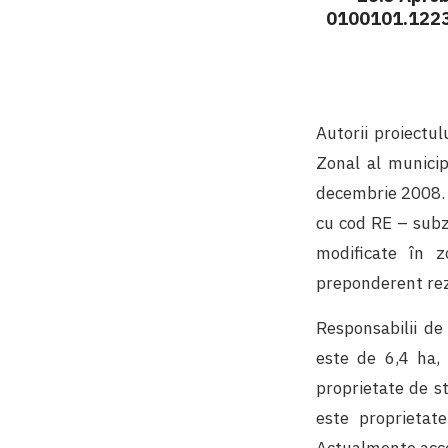
0100101.1223 
Autorii proiectu
Zonal al municip
decembrie 2008. 
cu cod RE – subzo
modificate în z
preponderent rez
Responsabilii de
este de 6,4 ha,
proprietate de st
este proprietat
Actualmente acces