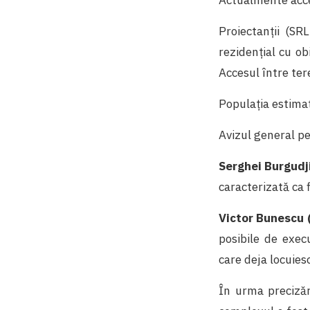
Proiectanții (S
rezidențial cu o
Accesul între ter
Populația estimat
Avizul general pe
Serghei Burgudji 
caracterizată ca 
Victor Bunescu (
posibile de exec
care deja locuies
În urma precizări