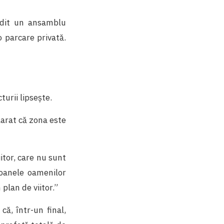
ădit un ansamblu
 parcare privată.
urii lipsește.
clarat că zona este
iitor, care nu sunt
coanele oamenilor
 plan de viitor.”
că, într-un final,