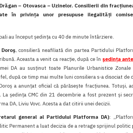
Drăgan – Otovasca – Uzinelor. Consilierii din fracțiune
tate în privința unor presupuse ilegalități comis
ipali au început ședința cu 40 de minute întârziere.
 Doroș
, consilieră neafiliată din partea Partidului Platfo
tribună. Aceasta a venit ca reacție, după ce în
ședința ante
ormei DA au susținut toate Planurile Urbanistice Zonale
fel, după ce timp mai multe luni consiliera s-a disociat de de
Doroș a anunțat oficial că părăsește fracțiunea. Totuși, 
i. La ședința CMC din 21 decembrie a fost prezent și secr
ma DA, Liviu Vovc. Acesta a dat citirii unei decizii.
retarul general al Partidului Platforma DA)
: ,,Platf
litic Permanent a luat decizia de a retrage sprijinul politic