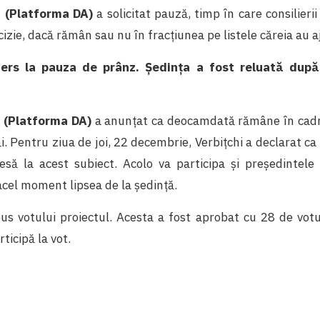
i (Platforma DA)
a solicitat pauză, timp în care consilierii
cizie, dacă rămân sau nu în fracțiunea pe listele căreia au
mers la pauza de prânz. Ședința a fost reluată dup
i (Platforma DA)
a anunțat ca deocamdată rămâne în cadrul
săi. Pentru ziua de joi, 22 decembrie, Verbițchi a declarat ca
esă la acest subiect. Acolo va participa și președintele f
acel moment lipsea de la ședință.
pus votului proiectul. Acesta a fost aprobat cu 28 de votu
ticipă la vot.