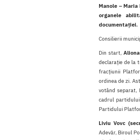
Manole – Maria 
organele abili
documentației.
Consilierii munic
Din start,
Aliona
declarație de la 
fracțiunii Platf
ordinea de zi. Ast
votând separat, 
cadrul partidulu
Partidului Platfor
Liviu Vovc (sec
Adevăr, Biroul Po