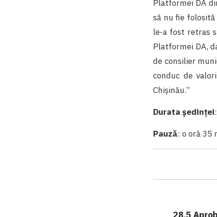
Platformei DA din
să nu fie folosit
le-a fost retras 
Platformei DA, da
de consilier muni
conduc de valori
Chișinău.”
Durata ședinței
Pauză
: o oră 35
28.5 Aprob