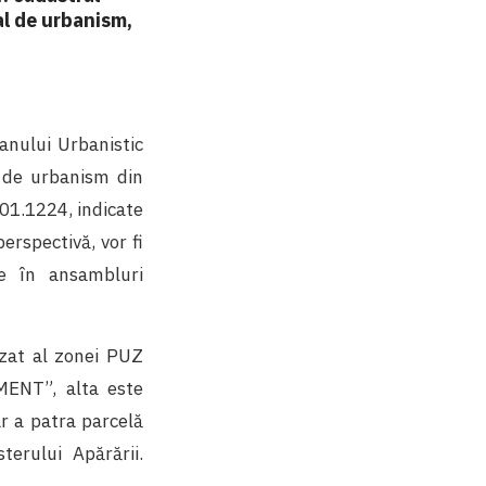
l de urbanism,
anului Urbanistic
l de urbanism din
01.1224, indicate
erspectivă, vor fi
te în ansambluri
izat al zonei PUZ
MENT”, alta este
ar a patra parcelă
erului Apărării.