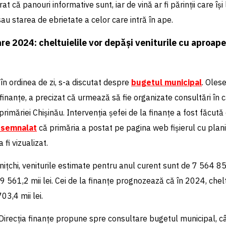
at că panouri informative sunt, iar de vină ar fi părinții care își 
u starea de ebrietate a celor care intră în ape.
re 2024: cheltuielile vor depăși veniturile cu aproap
 în ordinea de zi, s-a discutat despre
bugetul municipal
. Oles
 finanțe, a precizat că urmează să fie organizate consultări în c
 primăriei Chișinău.
Intervenția șefei de la finanțe a fost făcută
 semnalat
că primăria a postat pe pagina web fișierul cu plan
 fi vizualizat.
enițchi, veniturile estimate pentru anul curent sunt de 7 564 857
09 561,2 mii lei. Cei de la finanțe prognozează că în 2024, chelt
03,4 mii lei.
, Direcția finanțe propune spre consultare bugetul municipal, c