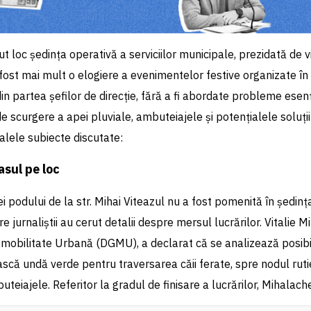
vut loc ședința operativă a serviciilor municipale, prezidată de v
fost mai mult o elogiere a evenimentelor festive organizate î
in partea șefilor de direcție, fără a fi abordate probleme esenț
de scurgere a apei pluviale, ambuteiajele și potențialele soluți
palele subiecte discutate:
asul pe loc
 podului de la str. Mihai Viteazul nu a fost pomenită în ședinț
 jurnaliștii au cerut detalii despre mersul lucrărilor. Vitalie M
 mobilitate Urbană (DGMU), a declarat că se analizează posibi
scă undă verde pentru traversarea căii ferate, spre nodul rutie
uteiajele. Referitor la gradul de finisare a lucrărilor, Mihalac