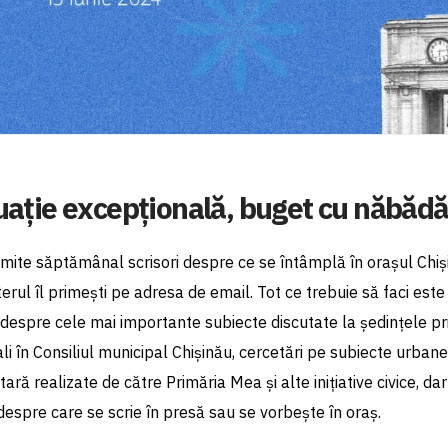
uație excepțională, buget cu năbădăi
rimite săptămânal scrisori despre ce se întâmplă în orașul Chiși
erul îl primești pe adresa de email. Tot ce trebuie să faci est
despre cele mai importante subiecte discutate la ședințele prim
ali în Consiliul municipal Chișinău, cercetări pe subiecte urbane
ră realizate de către Primăria Mea și alte inițiative civice, dar 
 despre care se scrie în presă sau se vorbește în oraș.