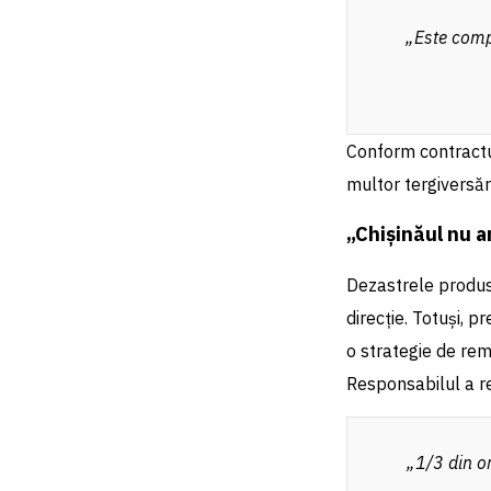
„Este compl
Conform contractul
multor tergiversăr
„Chișinăul nu a
Dezastrele produse
direcție. Totuși, p
o strategie de rem
Responsabilul a r
„1/3 din or