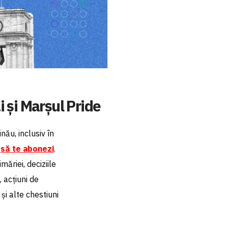
 și Marșul Pride
nău, inclusiv în
e
să te abonezi
.
ăriei, deciziile
, acțiuni de
și alte chestiuni