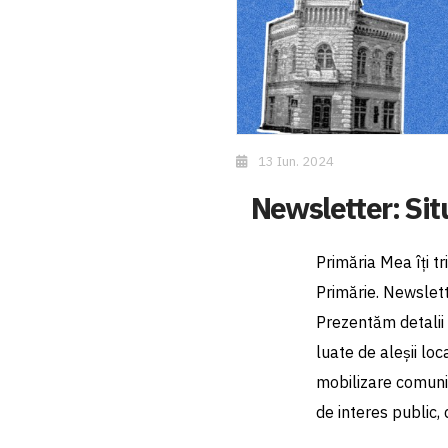
13 Iun. 2024
Newsletter: Sit
Primăria Mea îți t
Primărie. Newslett
Prezentăm detalii 
luate de aleșii loc
mobilizare comunita
de interes public,