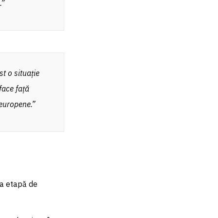
.”
t o situație
 face față
 europene.”
ma etapă de