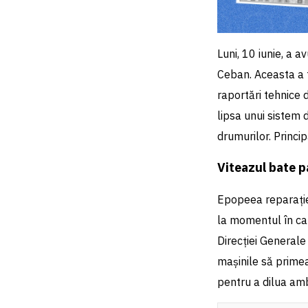
Luni, 10 iunie, a a
Ceban. Aceasta a 
raportări tehnice d
lipsa unui sistem 
drumurilor. Princi
Viteazul bate p
Epopeea reparației
la momentul în care
Direcției Generale
mașinile să primea
pentru a dilua amb