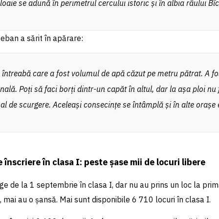
loaie se adună în perimetrul cercului istoric și în albia râului Bîc
Ceban a sărit în apărare:
întreabă care a fost volumul de apă căzut pe metru pătrat. A fos
ală. Poți să faci borți dintr-un capăt în altul, dar la așa ploi nu
al de scurgere. Aceleași consecințe se întâmplă și în alte orașe
înscriere în clasa I: peste șase mii de locuri libere
ge de la 1 septembrie în clasa I, dar nu au prins un loc la pri
, mai au o șansă. Mai sunt disponibile 6 710 locuri în clasa I.