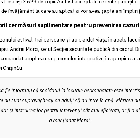
ost înscriși 3 699 de copii. Au fost acceptate cererile părinților
iei de învățământ la care au aplicat și vor avea șapte ani împlini
atorii cer măsuri suplimentare pentru prevenirea cazuri
onului estival, trei persoane și-au pierdut viața în apele lacuri
piu. Andrei Moroi, șeful Secției securitate publică din cadrul Dir
ecomandat amplasarea panourilor informative în apropierea iaz
i Chișinău.
ă fie informați că scăldatul în locurile neamenajate este interzis
re nu sunt supravegheați de adulți să nu între în apă. Mărirea n
dar și instruirea lor pentru intervenții cât mai eficiente, ar fi o al
a menționat Moroi.