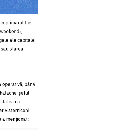
iceprimarul Ilie
n weekend și
iale ale capitalei:
i sau starea
a operativă, până
ihalache, șeful
litatea ca
r Visterniceni,
he a menționat: