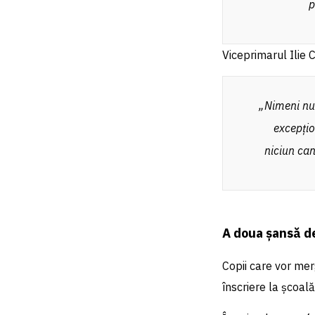
p
Viceprimarul Ilie 
„Nimeni nu 
excepțion
niciun can
A doua șansă de 
Copii care vor mer
înscriere la școală