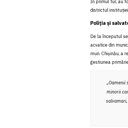
În primul tur, au f
districtul instituț
Poliția și salv
De la începutul sez
acvatice din munici
mun. Chișinău, a r
gestiunea primărie
„Oamenii s
minorii ca
salvamari, 