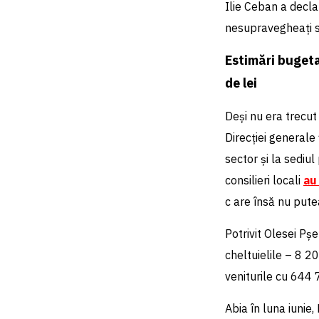
Ilie Ceban a declar
nesupravegheați sa
Estimări bugeta
de lei
Deși nu era trecut
Direcției generale
sector și la sediul
consilieri locali
au
c are însă nu putea
Potrivit Olesei Pș
cheltuielile – 8 2
veniturile cu 644 7
Abia în luna iunie