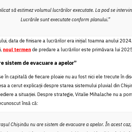
icat să estimez volumul lucrărilor executate. La pod se intervi
Lucrările sunt executate conform planului.”
ui, data de finisare a lucrărilor era inițial toamna anului 202
i,
noul termen
de predare a lucrărilor este primăvara lui 2025
re sistem de evacuare a apelor”
 în capitală de fiecare ploaie nu au fost nici ele trecute în dis
resa a cerut explicații despre starea sistemului pluvial din Chiș
ediere a situației. Despre strategie, Vitalie Mihalache nu a pom
ecunoscut însă că:
așul Chișinău nu are sistem de evacuare a apelor. În acest caz,