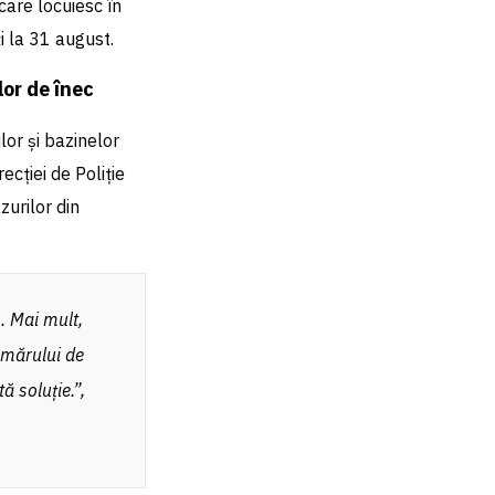
 care locuiesc în
ți la 31 august.
lor de înec
lor și bazinelor
ecției de Poliție
urilor din
. Mai mult,
umărului de
tă soluție.”
,