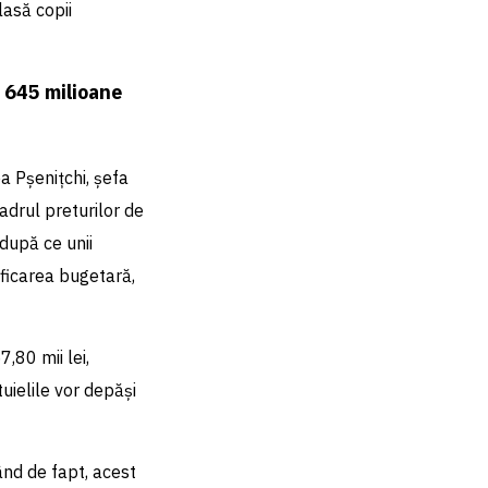
lasă copii
e 645 milioane
ea Pșenițchi, șefa
adrul preturilor de
 după ce unii
ificarea bugetară,
,80 mii lei,
uielile vor depăși
ând de fapt, acest