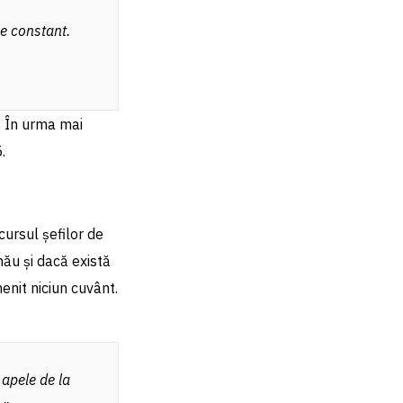
ne constant.
4. În urma mai
.
cursul șefilor de
inău și dacă există
enit niciun cuvânt.
 apele de la