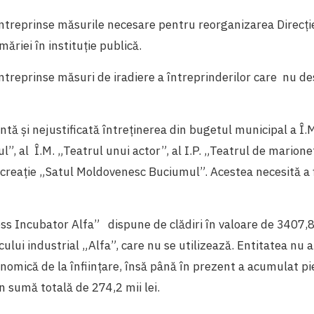
întreprinse măsurile necesare pentru reorganizarea Direcție
măriei în instituție publică.
întreprinse măsuri de iradiere a întreprinderilor care nu d
entă și nejustificată întreținerea din bugetul municipal a Î.
l”, al Î.M. „Teatrul unui actor”, al I.P. „Teatrul de marione
creație „Satul Moldovenesc Buciumul”. Acestea necesită a 
ess Incubator Alfa” dispune de clădiri în valoare de 3407,8 
rcului industrial „Alfa”, care nu se utilizează. Entitatea nu 
onomică de la înființare, însă până în prezent a acumulat pi
n sumă totală de 274,2 mii lei.