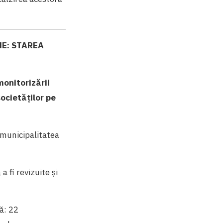
NE: STAREA
monitorizării
societăților pe
e municipalitatea
a fi revizuite și
ă: 22