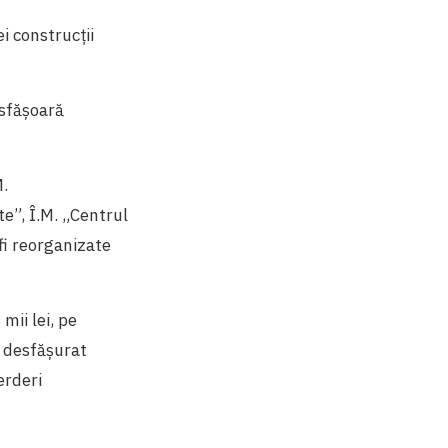
i construcții
esfășoară
M.
te”, Î.M. „Centrul
fi reorganizate
mii lei, pe
a desfășurat
erderi