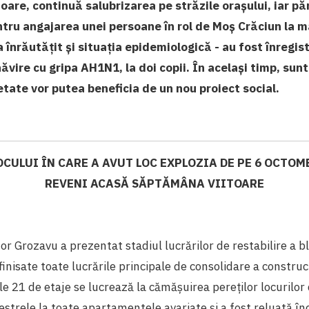
oare, continuă salubrizarea pe străzile orașului, iar păr
entru angajarea unei persoane în rol de Moș Crăciun la 
-a înrăutățit și situația epidemiologică - au fost înregi
ăvire cu gripa AH1N1, la doi copii. În același timp, sunt
 etate vor putea beneficia de un nou proiect social.
OCULUI ÎN CARE A AVUT LOC EXPLOZIA DE PE 6 OCTOM
REVENI ACASĂ SĂPTĂMÂNA VIITOARE
or Grozavu a prezentat stadiul lucrărilor de restabilire a 
finisate toate lucrările principale de consolidare a construcț
ele 21 de etaje se lucrează la cămășuirea pereților locurilo
restrele la toate apartamentele avariate și a fost reluată în