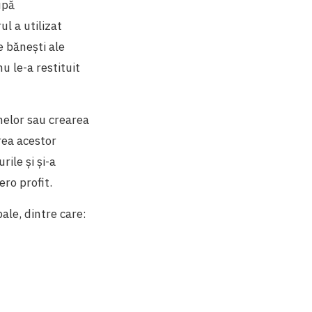
upă
ul a utilizat
e bănești ale
u le-a restituit
elor sau crearea
area acestor
ile și și-a
ero profit.
ale, dintre care: