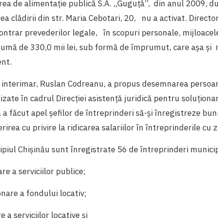
rea de alimentație publică S.A. „Guguță”, din anul 2009, d
a clădirii din str. Maria Cebotari, 20, nu a activat. Director
contrar prevederilor legale, în scopuri personale, mijloacel
n sumă de 330,0 mii lei, sub formă de împrumut, care așa și n
ent.
 interimar, Ruslan Codreanu, a propus desemnarea persoan
lizate în cadrul Direcției asistență juridică pentru soluțion
 făcut apel șefilor de întreprinderi să-și înregistreze bunur
ea cu privire la ridicarea salariilor în întreprinderile cu z
cipiul Chișinău sunt înregistrate 56 de întreprinderi municip
re a serviciilor publice;
onare a fondului locativ;
e a serviciilor locative și