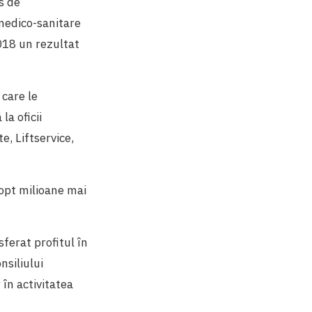
s de
 medico-sanitare
2018 un rezultat
 care le
la oficii
e, Liftservice,
 opt milioane mai
sferat profitul în
nsiliului
 în activitatea