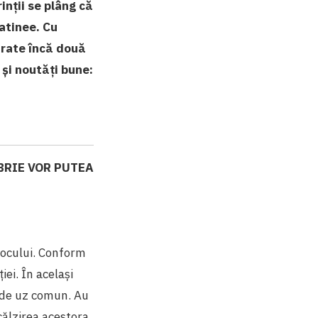
inții se plâng că
matinee. Cu
strate încă două
 și noutăți bune:
BRIE VOR PUTEA
blocului. Conform
iei. În același
r de uz comun. Au
călzirea acestora