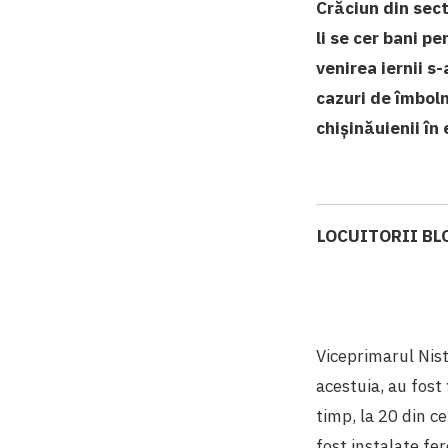
Crăciun din sect
li se cer bani p
venirea iernii s
cazuri de îmboln
chișinăuienii în
LOCUITORII BL
Viceprimarul Nist
acestuia, au fost 
timp, la 20 din c
fost instalate fe