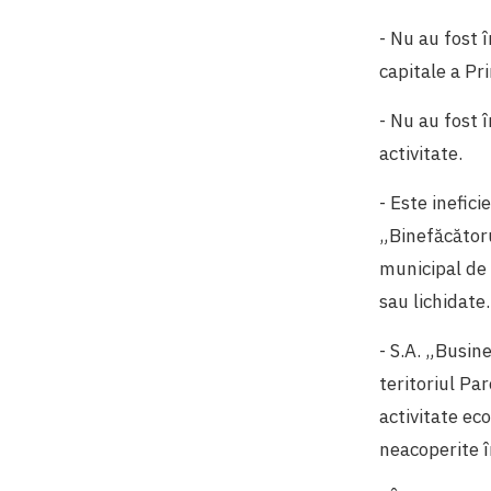
- Nu au fost 
capitale a Pri
- Nu au fost 
activitate.
- Este inefici
„Binefăcătoru
municipal de 
sau lichidate.
- S.A. „Busin
teritoriul Pa
activitate ec
neacoperite î