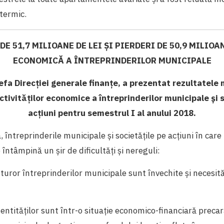
termic.
DE 51,7 MILIOANE DE LEI ȘI PIERDERI DE 50,9 MILIOA
ECONOMICĂ A ÎNTREPRINDERILOR MUNICIPALE
șefa
Direcției generale finanțe, a prezentat rezultatele 
ctivităților economice a întreprinderilor municipale și 
acțiuni pentru semestrul I al anului 2018.
 întreprinderile municipale și societățile pe acțiuni în car
întâmpină un șir de dificultăți și nereguli:
turor întreprinderilor municipale sunt învechite și necesită 
 entităților sunt într-o situație economico-financiară precar