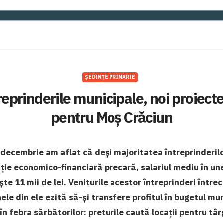
ȘEDINȚE PRIMARIE
reprinderile municipale, noi proiecte
pentru Moș Crăciun
 decembrie am aflat că deși majoritatea întreprinderil
ație economico-financiară precară, salariul mediu în un
e 11 mii de lei. Veniturile acestor întreprinderi întrec
nele din ele ezită să-și transfere profitul în bugetul mun
 în febra sărbătorilor: preturile caută locații pentru târ