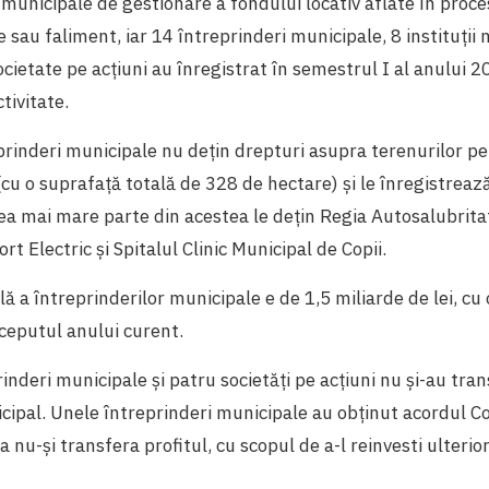
 municipale de gestionare a fondului locativ aflate în proce
te sau faliment, iar 14 întreprinderi municipale, 8 instituții
societate pe acțiuni au înregistrat în semestrul I al anului 
tivitate.
prinderi municipale nu dețin drepturi asupra terenurilor pe
cu o suprafață totală de 328 de hectare) și le înregistrează 
ea mai mare parte din acestea le dețin Regia Autosalubritat
t Electric și Spitalul Clinic Municipal de Copii.
ală a întreprinderilor municipale e de 1,5 miliarde de lei, cu
nceputul anului curent.
inderi municipale și patru societăți pe acțiuni nu și-au tran
ipal. Unele întreprinderi municipale au obținut acordul Co
 nu-și transfera profitul, cu scopul de a-l reinvesti ulterior