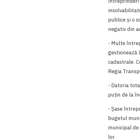
întreprinderi
insolvabilita
publice și o 
negativ din ac
- Multe între
gestionează (
cadastrale. C
Regia Transpor
- Datoria tot
puțin de la î
- Șase întrepr
bugetul munic
municipal de a
lor.