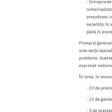
- Întreprinde
comercializare
prejudicios, 
societății, î
până în prez
Primarul general
unei secții specia
probleme. Acesta a
exprimat nedumerir
În total, în muni
- 23 de presta
- 23 de gesti
- 5 de prestar