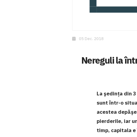
05 Dec. 2018
Nereguli la înt
La ședința din 3
sunt într-o situ
acestea depășeșt
pierderile, iar u
timp, capitala e