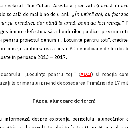
 a declarat Ion Ceban. Acesta a precizat cǎ acest în aces
ale se aflǎ de mai bine de 6 ani.
„În ultimii ani, au fost zec
juriștii primăriei, dar până la urmă, banii au fost retrași.
” 
gestionare defectuoasă a fondurilor publice, precum re
ei pentru proiectul denumit „Locuințe pentru toți”, credit
 precum și rambursarea a peste 80 de milioane de lei din 
 luate în perioada 2013 – 2017.
 dosarului „Locuințe pentru toți” (
AICI
) și reacția co
uzațiile primarului privind deposedarea Primăriei de 17 mil. 
Pǎzea, alunecare de teren!
u informează despre existența pericolului alunecărilor
r Strișca al dezvoltatorului Exfactor Grup. Primarul a su