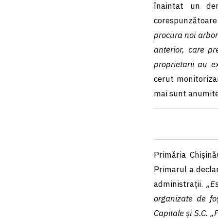
înaintat un dem
corespunzǎtoare ș
procura noi arbori
anterior, care p
proprietarii au ex
cerut monitorizar
mai sunt anumite 
Primǎria Chișinǎ
Primarul a decla
administrații.
„Es
organizate de foș
Capitale și S.C. „