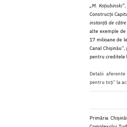
„M. Koțiubinski”
,
Construcții Capit
instanță de către 
alte exemple de 
17 milioane de l
Canal Chişinău”,
pentru creditele
Detalii aferente
pentru toți” la ac
Primăria Chișină
Complexului Tudo