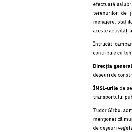
efectuată salubri
terenurilor de j
menajere, stațiil
aceste activități 
Întrucât campan
contribuie cu teh
Direcția genera
deșeuri de constr
ÎMSL-urile
de sec
transportului pub
Tudor Gîrbu, adm
menționat că munc
de deşeuri vegeta