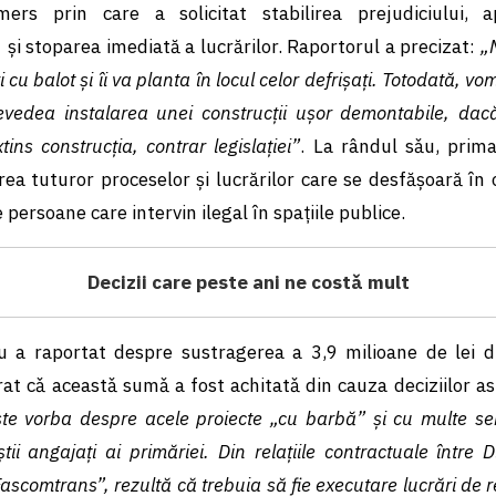
ers prin care a solicitat stabilirea prejudiciului, a
i stoparea imediată a lucrărilor. Raportorul a precizat:
„
 cu balot şi îi va planta în locul celor defrişaţi. Totodată, v
revedea instalarea unei construcţii uşor demontabile, dacă
tins construcţia, contrar legislaţiei”
. La rândul sǎu, prim
ea tuturor proceselor şi lucrărilor care se desfăşoară în
persoane care intervin ilegal în spaţiile publice.
Decizii care peste ani ne costǎ mult
u a raportat despre sustragerea a 3,9 milioane de lei di
rat cǎ aceastǎ sumǎ a fost achitatǎ din cauza deciziilor a
te vorba despre acele proiecte „cu barbă” și cu multe s
tii angajați ai primăriei. Din relațiile contractuale între Di
Fascomtrans”, rezultă că trebuia să fie executare lucrări de r