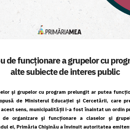
 de funcționare a grupelor cu progr
alte subiecte de interes public
selor și grupelor cu program prelungit ar putea funcț
pusǎ de Ministerul Educației și Cercetǎrii, care pr
 acest sens, municipalității i-a fost înaintat un ordin 
 de organizare și funcționare a claselor și grup
ndul ei, Primǎria Chișinǎu a învinuit autoritatea emite