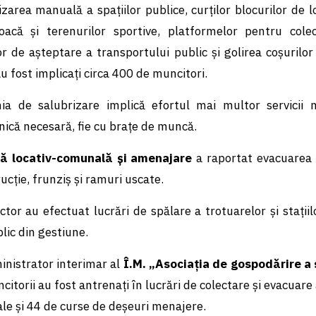
zarea manuală a spațiilor publice, curților blocurilor de lo
oacă și terenurilor sportive, platformelor pentru cole
or de așteptare a transportului public și golirea coșurilo
au fost implicați circa 400 de muncitori.
ia de salubrizare implică efortul mai multor servicii m
nică necesară, fie cu brațe de muncă.
lă locativ-comunală și amenajare
a raportat evacuarea 
ucție, frunziș și ramuri uscate.
tor au efectuat lucrări de spălare a trotuarelor și stații
lic din gestiune.
inistrator interimar al
Î.M. „Asociația de gospodărire a s
itorii au fost antrenați în lucrări de colectare şi evacuare 
le şi 44 de curse de deşeuri menajere.