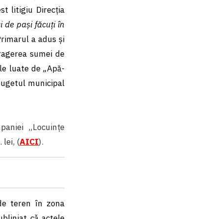
t litigiu Direcția
i de pași făcuți în
Primarul a adus și
tragerea sumei de
ele luate de
„
Apă-
bugetul municipal
mpaniei „Locuințe
lei, (
AICI
).
 de teren în zona
bliniat cǎ actele