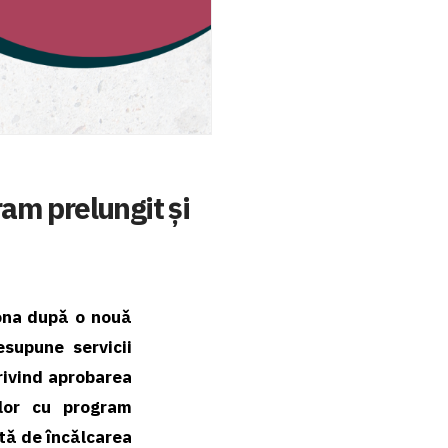
am prelungit și
iona dupǎ o nouǎ
esupune servicii
privind aprobarea
elor cu program
ntǎ de încǎlcarea