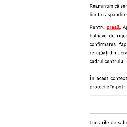
Reamintim cǎ serv
limita răspândirea
Pentru
presǎ
,
A
bolnave de rujeo
confirmarea fapt
refugiați din Ucr
cadrul centrului.
În acest context
protecție împotri
Lucrările de sal