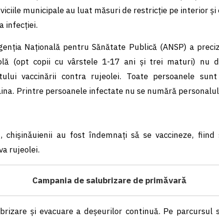
iciile municipale au luat măsuri de restricție pe interior și 
 infecției.
genția Națională pentru Sănătate Publică (ANSP) a preci
lă (opt copii cu vârstele 1-17 ani și trei maturi) nu d
ului vaccinării contra rujeolei. Toate persoanele sunt 
aina. Printre persoanele infectate nu se numără personalul
, chișinǎuienii au fost îndemnați sǎ se vaccineze, fiin
va rujeolei.
Campania de salubrizare de primǎvarǎ
ubrizare și evacuare a deșeurilor continuă. Pe parcursul 