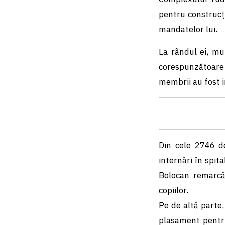
pentru construcți
mandatelor lui.
La rândul ei, mu
corespunzătoare ș
membrii au fost in
Din cele 2746 de
internǎri în spit
Bolocan remarcǎ
copiilor.
Pe de altǎ parte
plasament pentru 