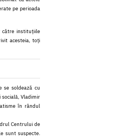
berate pe perioada
ǎtre instituțiile
vit acesteia, toți
te se soldeazǎ cu
 socială, Vladimir
atisme în rândul
drul Centrului de
ele sunt suspecte.