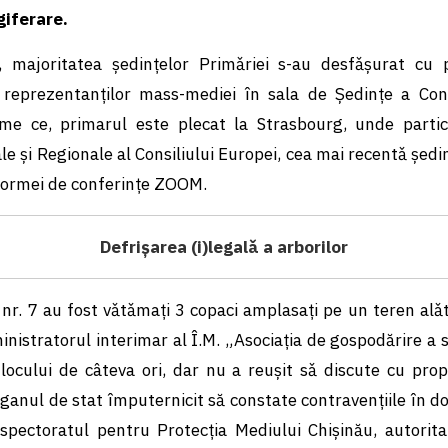
giferare.
, majoritatea ședințelor Primǎriei s-au desfǎșurat cu p
a reprezentanților mass-mediei în sala de Ședințe a Cons
eme ce, primarul este plecat la Strasbourg, unde partic
ale și Regionale al Consiliului Europei, cea mai recentǎ ședin
formei de conferințe ZOOM.
Defrișarea (i)legalǎ a arborilor
 nr. 7 au fost vǎtǎmați 3 copaci amplasați pe un teren alǎt
nistratorul interimar al Î.M. „Asociația de gospodărire a sp
locului de câteva ori, dar nu a reușit sǎ discute cu prop
ganul de stat împuternicit să constate contravenţiile în d
spectoratul pentru Protecţia Mediului Chişinău, autorit