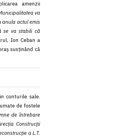
plicarea amenzii
Municipalitatea va
om anula actul emis
 se va stabili că
arul, Ion Ceban a
 oraş susținând cǎ
n conturile sale.
sumate de fostele
emne de întrebare
recția Construcții
econstrucție a L.T.