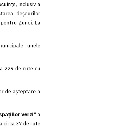
cuințe, inclusiv a
ctarea deșeurilor
r pentru gunoi. La
unicipale, unele
a 229 de rute cu
lor de așteptare a
pațiilor verzi
”
a
a circa 37 de rute