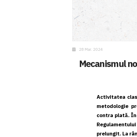
28 Mar. 2024
Mecanismul nou
Activitatea cla
metodologie pro
contra platǎ. În
Regulamentului
prelungit.
La râ