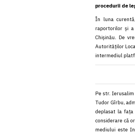
procedurii de le
În luna curentǎ
raportorilor și 
Chișinău. De vr
Autorităților Loc
intermediul plat
Pe str. Ierusalim
Tudor Gîrbu, admi
deplasat la faţa 
considerare cǎ or
mediului este In