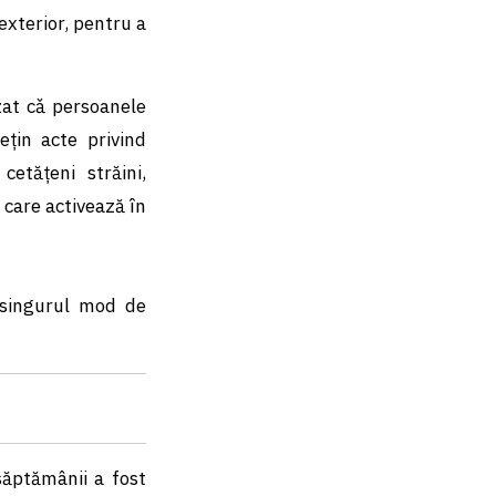
exterior, pentru a
zat cǎ persoanele
ețin acte privind
cetățeni străini,
 care activează în
d singurul mod de
săptămânii a fost