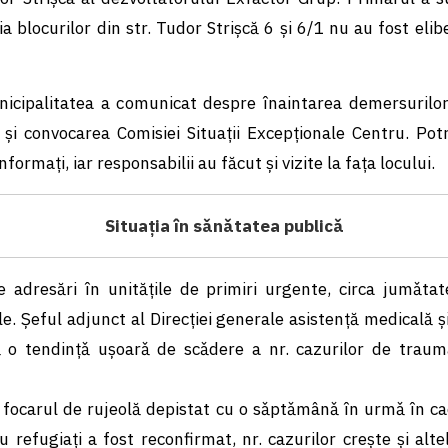
a blocurilor din str. Tudor Strișcă 6 și 6/1 nu au fost eli
nicipalitatea a comunicat despre înaintarea demersurilor c
i convocarea Comisiei Situații Excepționale Centru. Potri
formați, iar responsabilii au făcut și vizite la fața locului.
Situația în sǎnǎtatea publicǎ
 adresări în unitățile de primiri urgente, circa jumǎta
ale. Șeful adjunct al Direcției generale asistență medicală și
 o tendințǎ ușoarǎ de scǎdere a nr. cazurilor de traum
, focarul de rujeolă depistat cu o sǎptǎmânǎ în urmǎ în ca
refugiați a fost reconfirmat, nr. cazurilor crește și alt