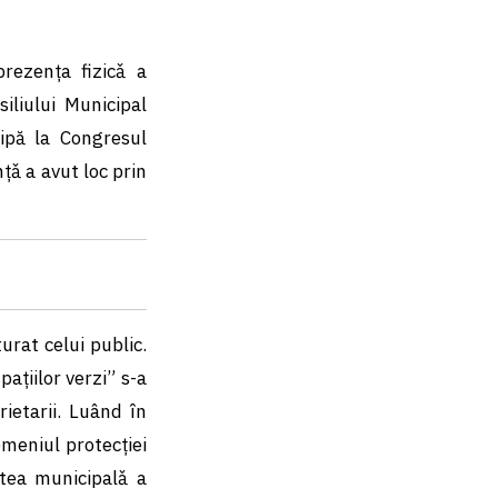
rezența fizicǎ a
iliului Municipal
ipă la Congresul
țǎ a avut loc prin
urat celui public.
ațiilor verzi” s-a
rietarii. Luând în
omeniul protecţiei
atea municipalǎ a